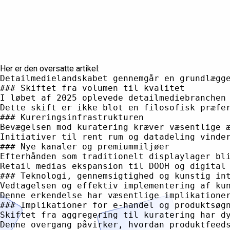
Her er den oversatte artikel:
Detailmedielandskabet gennemgår en grundlæggende transformation, når vi går ind i 2026. Det, der begyndte i 2025 som et kapløb om volumen og markedsaggregering, skifter nu afgørende mod kuratering, kvalitet og målbare resultater. Denne overgang afspejler et modent marked, hvor interessenter – udgivere, annonce netværk, detailhandlere og brands – revurderer deres strategier for at opbygge bæredygtige konkurrencefordele gennem gennemsigtighed og effektivitet frem for ren skala.
### Skiftet fra volumen til kvalitet
I løbet af 2025 oplevede detailmediebranchen en hurtig ekspansion præget af kvantitetsdrevne strategier og bred lageraggregering. Brancheanalyser viser imidlertid, at denne tilgang har afsløret betydelige ineffektiviteter. Oppustede leveringsveje, cirkulær handelspraksis og en for stor afhængighed af formidlere har skabt friktion i økosystemet og i sidste ende leveret suboptimale resultater for alle deltagere. E