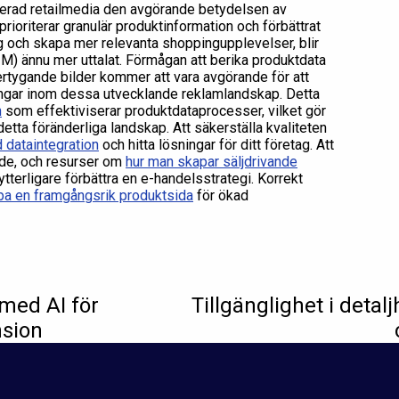
rerad retailmedia den avgörande betydelsen av
prioriterar granulär produktinformation och förbättrat
ng och skapa mer relevanta shoppingupplevelser, blir
) ännu mer uttalat. Förmågan att berika produktdata
ertygande bilder kommer att vara avgörande för att
ingar inom dessa utvecklande reklamlandskap. Detta
n
som effektiviserar produktdataprocesser, vilket gör
detta föränderliga landskap. Att säkerställa kvaliteten
 dataintegration
och hitta lösningar för ditt företag. Att
nde, och resurser om
hur man skapar säljdrivande
tterligare förbättra en e-handelsstrategi. Korrekt
pa en framgångsrik produktsida
för ökad
med AI för
Tillgänglighet i deta
nsion