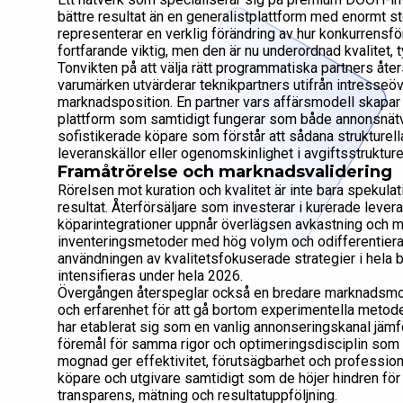
bättre resultat än en generalistplattform med enormt st
representerar en verklig förändring av hur konkurrensfö
fortfarande viktig, men den är nu underordnad kvalitet, t
Tonvikten på att välja rätt programmatiska partners åte
varumärken utvärderar teknikpartners utifrån intresseö
marknadsposition. En partner vars affärsmodell skapar p
plattform som samtidigt fungerar som både annonsnätv
sofistikerade köpare som förstår att sådana strukturella 
leveranskällor eller ogenomskinlighet i avgiftsstrukture
Framåtrörelse och marknadsvalidering
Rörelsen mot kuration och kvalitet är inte bara spekula
resultat. Återförsäljare som investerar i kurerade levera
köparintegrationer uppnår överlägsen avkastning och 
inventeringsmetoder med hög volym och odifferentierad
användningen av kvalitetsfokuserade strategier i hela
intensifieras under hela 2026.
Övergången återspeglar också en bredare marknadsmogna
och erfarenhet för att gå bortom experimentella meto
har etablerat sig som en vanlig annonseringskanal jämfö
föremål för samma rigor och optimeringsdisciplin som
mognad ger effektivitet, förutsägbarhet och professio
köpare och utgivare samtidigt som de höjer hindren för 
transparens, mätning och resultatuppföljning.