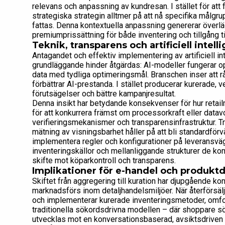
relevans och anpassning av kundresan. I stället för att 
strategiska strategin alltmer på att nå specifika målgr
fattas. Denna kontextuella anpassning genererar överl
premiumprissättning för både inventering och tillgång ti
Teknik, transparens och artificiell intell
Antagandet och effektiv implementering av artificiell int
grundläggande hinder åtgärdas: AI-modeller fungerar opti
data med tydliga optimeringsmål. Branschen inser att r
förbättrar AI-prestanda. I stället producerar kurerade, 
förutsägelser och bättre kampanjresultat.
Denna insikt har betydande konsekvenser för hur retailm
för att konkurrera främst om processorkraft eller datav
verifieringsmekanismer och transparensinfrastruktur. T
mätning av visningsbarhet håller på att bli standardför
implementera regler och konfigurationer på leveransväg
inventeringskällor och mellanliggande strukturer de k
skifte mot köparkontroll och transparens.
Implikationer för e-handel och produkt
Skiftet från aggregering till kuration har djupgående k
marknadsförs inom detaljhandelsmiljöer. När återförsäl
och implementerar kurerade inventeringsmetoder, omf
traditionella sökordsdrivna modellen – där shoppare sök
utvecklas mot en konversationsbaserad, avsiktsdriven 