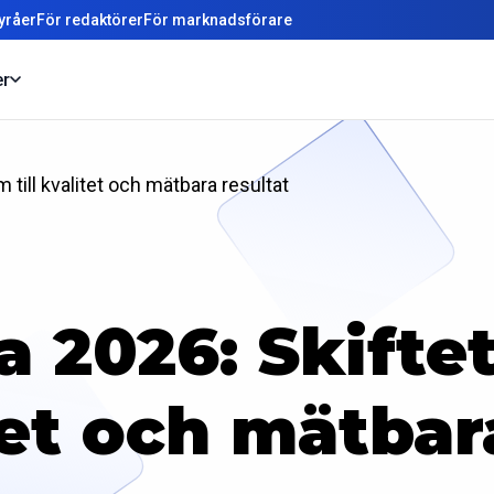
yråer
För redaktörer
För marknadsförare
er
 till kvalitet och mätbara resultat
a 2026: Skifte
itet och mätbar