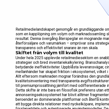
Retailmedielandskapet genomgår en grundläggande omva
som en kapplöpning om volym och marknadssamling skift
resultat. Denna övergång återspeglar en mognande mark
återförsäljare och varumärken – omprövar sina strategi
transparens och effektivitet snarare än ren skala.
Skiftet från volym till kvalitet
Under hela 2025 upplevde retailmediesektorn en snab
strategier och bred inventariekalkylering. Branschanalys
betydande ineffektiviteter. Uppblåsta leveransvägar, ci
mellanhänder har skapat friktion i ekosystemet, vilket i
Allt eftersom marknaden mognar förändras den grundlä
kvalitetsinventering med transparenta avgiftsstrukturer 
till premiumprissättning jämfört med odifferentierade 
Detta skifte är inte bara en filosofisk preferens utan et
annonseringsekosystemet har blivit alltmer fragmenter
beroendet av dominerande plattformar och återfå kontro
att bygga direkta relationer med nyckelköpare, implem
förstapartdata och autentiserade användarmodeller. Des