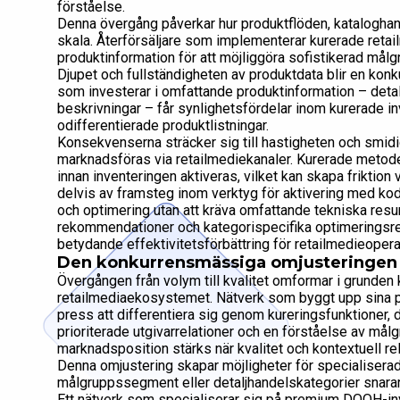
förståelse.
Denna övergång påverkar hur produktflöden, kataloghant
skala. Återförsäljare som implementerar kurerade retail
produktinformation för att möjliggöra sofistikerad må
Djupet och fullständigheten av produktdata blir en konk
som investerar i omfattande produktinformation – detalje
beskrivningar – får synlighetsfördelar inom kurerade i
odifferentierade produktlistningar.
Konsekvenserna sträcker sig till hastigheten och smid
marknadsföras via retailmediekanaler. Kurerade metoder
innan inventeringen aktiveras, vilket kan skapa frikti
delvis av framsteg inom verktyg för aktivering med kod
och optimering utan att kräva omfattande tekniska resu
rekommendationer och kategorispecifika optimeringsre
betydande effektivitetsförbättring för retailmedieopera
Den konkurrensmässiga omjusteringen
Övergången från volym till kvalitet omformar i grund
retailmediaekosystemet. Nätverk som byggt upp sina p
press att differentiera sig genom kureringsfunktioner, 
prioriterade utgivarrelationer och en förståelse av mål
marknadsposition stärks när kvalitet och kontextuell rel
Denna omjustering skapar möjligheter för specialiserad
målgruppssegment eller detaljhandelskategorier snarare
Ett nätverk som specialiserar sig på premium DOOH-inv