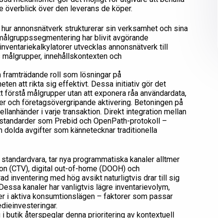
e överblick över den leverans de köper.
 i hur annonsnätverk strukturerar sin verksamhet och sina
h målgruppssegmentering har blivit avgörande
 inventariekalkylatorer utvecklas annonsnätverk till
 målgrupper, innehållskontexten och
en framträdande roll som lösningar på
n att rikta sig effektivt. Dessa initiativ gör det
t förstå målgrupper utan att exponera råa användardata,
ier och företagsövergripande aktivering. Betoningen på
ellanhänder i varje transaktion. Direkt integration mellan
na standarder som Prebid och OpenPath-protokoll –
ch dolda avgifter som kännetecknar traditionella
r standardvara, tar nya programmatiska kanaler alltmer
ion (CTV), digital out-of-home (DOOH) och
 inventering med hög avsikt naturligtvis drar till sig
ssa kanaler har vanligtvis lägre inventarievolym,
r i aktiva konsumtionslägen – faktorer som passar
dieinvesteringar.
i butik återspeglar denna prioritering av kontextuell