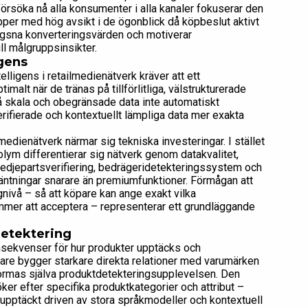
försöka nå alla konsumenter i alla kanaler fokuserar den
upper med hög avsikt i de ögonblick då köpbeslut aktivt
ägsna konverteringsvärden och motiverar
ll målgruppsinsikter.
igens
elligens i retailmedienätverk kräver att ett
malt när de tränas på tillförlitliga, välstrukturerade
å skala och obegränsade data inte automatiskt
verifierade och kontextuellt lämpliga data mer exakta
edienätverk närmar sig tekniska investeringar. I stället
olym differentierar sig nätverk genom datakvalitet,
redjepartsverifiering, bedrägeridetekteringssystem och
väntningar snarare än premiumfunktioner. Förmågan att
nivå – så att köpare kan ange exakt vilka
ommer att acceptera – representerar ett grundläggande
detektering
onsekvenser för hur produkter upptäcks och
jare bygger starkare direkta relationer med varumärken
ormas själva produktdetekteringsupplevelsen. Den
er efter specifika produktkategorier och attribut –
upptäckt driven av stora språkmodeller och kontextuell