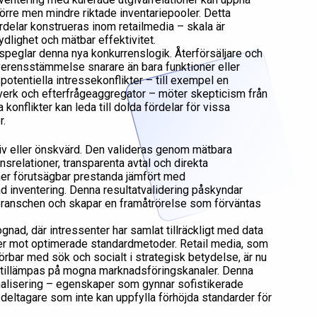
örre men mindre riktade inventariepooler. Detta
rdelar konstrueras inom retailmedia – skala är
ydlighet och mätbar effektivitet.
rspeglar denna nya konkurrenslogik. Återförsäljare och
verensstämmelse snarare än bara funktioner eller
otentiella intressekonflikter – till exempel en
erk och efterfrågeaggregator – möter skepticism från
konflikter kan leda till dolda fördelar för vissa
r.
tiv eller önskvärd. Den valideras genom mätbara
nsrelationer, transparenta avtal och direkta
mer förutsägbar prestanda jämfört med
 inventering. Denna resultatvalidering påskyndar
 branschen och skapar en framåtrörelse som förväntas
d, där intressenter har samlat tillräckligt med data
der mot optimerade standardmetoder. Retail media, som
rbar med sök och socialt i strategisk betydelse, är nu
 tillämpas på mogna marknadsföringskanaler. Denna
nalisering – egenskaper som gynnar sofistikerade
deltagare som inte kan uppfylla förhöjda standarder för