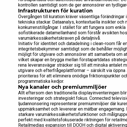
kontrollen samtidigt som de ger annonsörer en tydligar
Infrastrukturen för kuration
Övergången till kuration kräver väsentliga förändringar
tekniska stackar. Dataanalys, kontextuella insikter oc
konkurrenstillgångar. I stället för att fungera som enkla
sofistikerade datamellanhand som förstår avsikten hos
varumärkessäkerhetskraven på detaljnivå.
Initiativ för identitet och datadelning i clean-room får 
integritetsbekymmer samtidigt som de behåller möjlighete
möjligt för utgivare och annonsörer att samarbeta om at
vilket skapar en brygga mellan förstapartdatas strateg
rena leveransvägar sträcker sig till att minska antalet m
utgivare och efterfrågeplattformar – särskilt via öpp
prioriteras för att eliminera onödiga friktionspunkter o
programmatiska kedjor.
Nya kanaler och premiummiljöer
Allt eftersom den traditionella displayinventeringen bli
investeringar och strategiskt fokus. Connected televis
ljudannonsering representerar premiummiljöer där kurerad
uppmärksamhet och levererar en mätbar engagemang. De
starkare varumärkessäkerhetsfunktioner och målgruppe
perfekt med kvalitetsfokuserade riktningen för retailme
Retailmedias expansion till DOOH och digital aktivering 