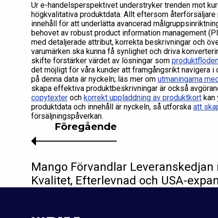
Ur e-handelsperspektivet understryker trenden mot ku
högkvalitativa produktdata. Allt eftersom återförsäljare 
innehåll för att underlätta avancerad målgruppsinriktni
behovet av robust product information management (PIM
med detaljerade attribut, korrekta beskrivningar och öv
varumärken ska kunna få synlighet och driva konverter
skifte förstärker värdet av lösningar som
produktflöde
det möjligt för våra kunder att framgångsrikt navigera i 
på denna data är nyckeln; läs mer om
utmaningarna med
skapa effektiva produktbeskrivningar är också avgöra
copytexter
och
korrekt uppladdning av produktkort
kan y
produktdata och innehåll är nyckeln, så utforska
att ska
försäljningspåverkan.
Föregående
Mango Förvandlar Leveranskedjan 
Kvalitet, Efterlevnad och USA-expa