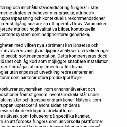
ering och innehållsstandardisering fungerar i stor
mediestrategier behöver mer granulär, attributrik
lgruppsanpassning och kontextuella rekommendationer.
urrenstillgång snarare än ett operativt krav. Varumärken
rade attribut, högkvalitativa bilder, kontextuella
nventeriesystem som nedprioriterar generiska,
igheten med vilken nya sortiment kan lanseras och
 involverar vanligtvis djupare analyser och valideringar
on vid snabb sortimentsrotation. Detta kompenseras dock
löshet och låg kod som möjliggör snabbare installation
rser. Förmågan att implementera AI-drivna
gler utan anpassad utveckling representerar en
törer som hanterar stora produktportföljer.
en konkurrensdynamiken inom annonsnätverket och
ositioner främst genom inventarieskala står under
datainsikter och transparensfunktioner. Nätverk som
gruppen upptäcker å andra sidan att deras
evans blir de viktigaste drivkrafterna.
e nätverk som fokuserar på specifika kanaler,
 än att försöka fungera som universella plattformar.
entering med kurerade utgivarrelationer kan uppnå