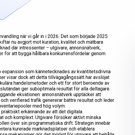
ndling när vi går in i 2026. Det som började 2025
ar nu avgjort mot kuration, kvalitet och mätbara
nad där intressenter – utgivare, annonsnätverk,
er för att bygga hållbara konkurrensfördelar genom
b expansion som kännetecknades av kvantitetsdrivna
er visar dock att detta tillvägagångssätt har avslöjat
rkulära handelsmetoder och ett för stort beroende av
 slutändan ger suboptimala resultat för alla deltagare.
ggande ekvationen: annonsnätverk upptäcker att
och verifierad trafik genererar bättre resultat och leder
inventariepooler med hög volym.
t praktiskt erkännande av att det digitala
at och komplext. Utgivare försöker aktivt minska
llen över sin programmatiska drift. Strategin innebär
entera kurerade marknadsplatser och etablera
sa mekanismer gör det möjligt för utgivare att behålla