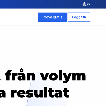
sv
Prova gratis
Logga in
t från volym
a resultat