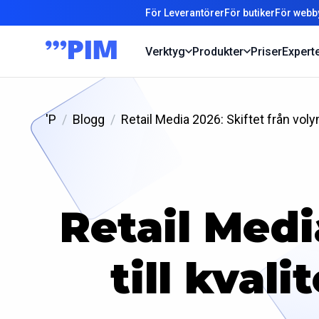
För Leverantörer
För butiker
För webb
Verktyg
Produkter
Priser
Expert
'P
Blogg
Retail Media 2026: Skiftet från volym
Retail Medi
till kval