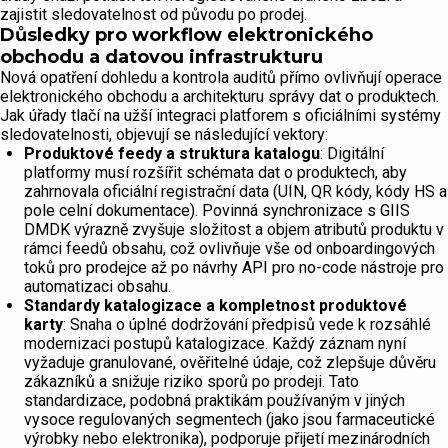
zajistit sledovatelnost od původu po prodej.
Důsledky pro workflow elektronického
obchodu a datovou infrastrukturu
Nová opatření dohledu a kontrola auditů přímo ovlivňují operace
elektronického obchodu a architekturu správy dat o produktech.
Jak úřady tlačí na užší integraci platforem s oficiálními systémy
sledovatelnosti, objevují se následující vektory:
Produktové feedy a struktura katalogu
: Digitální
platformy musí rozšířit schémata dat o produktech, aby
zahrnovala oficiální registrační data (UIN, QR kódy, kódy HS a
pole celní dokumentace). Povinná synchronizace s GIIS
DMDK výrazně zvyšuje složitost a objem atributů produktu v
rámci feedů obsahu, což ovlivňuje vše od onboardingových
toků pro prodejce až po návrhy API pro no-code nástroje pro
automatizaci obsahu.
Standardy katalogizace a kompletnost produktové
karty
: Snaha o úplné dodržování předpisů vede k rozsáhlé
modernizaci postupů katalogizace. Každý záznam nyní
vyžaduje granulované, ověřitelné údaje, což zlepšuje důvěru
zákazníků a snižuje riziko sporů po prodeji. Tato
standardizace, podobná praktikám používaným v jiných
vysoce regulovaných segmentech (jako jsou farmaceutické
výrobky nebo elektronika), podporuje přijetí mezinárodních