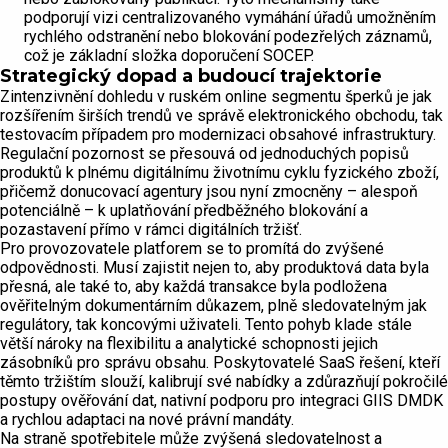
podporují vizi centralizovaného vymáhání úřadů umožněním
rychlého odstranění nebo blokování podezřelých záznamů,
což je základní složka doporučení SOCEP.
Strategický dopad a budoucí trajektorie
Zintenzivnění dohledu v ruském online segmentu šperků je jak
rozšířením širších trendů ve správě elektronického obchodu, tak
testovacím případem pro modernizaci obsahové infrastruktury.
Regulační pozornost se přesouvá od jednoduchých popisů
produktů k plnému digitálnímu životnímu cyklu fyzického zboží,
přičemž donucovací agentury jsou nyní zmocněny – alespoň
potenciálně – k uplatňování předběžného blokování a
pozastavení přímo v rámci digitálních tržišť.
Pro provozovatele platforem se to promítá do zvýšené
odpovědnosti. Musí zajistit nejen to, aby produktová data byla
přesná, ale také to, aby každá transakce byla podložena
ověřitelným dokumentárním důkazem, plně sledovatelným jak
regulátory, tak koncovými uživateli. Tento pohyb klade stále
větší nároky na flexibilitu a analytické schopnosti jejich
zásobníků pro správu obsahu. Poskytovatelé SaaS řešení, kteří
těmto tržištím slouží, kalibrují své nabídky a zdůrazňují pokročilé
postupy ověřování dat, nativní podporu pro integraci GIIS DMDK
a rychlou adaptaci na nové právní mandáty.
Na straně spotřebitele může zvýšená sledovatelnost a