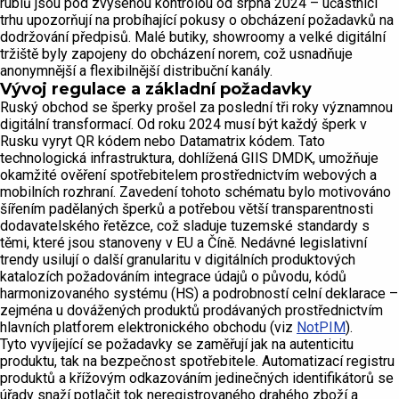
rublů jsou pod zvýšenou kontrolou od srpna 2024 – účastníci
trhu upozorňují na probíhající pokusy o obcházení požadavků na
dodržování předpisů. Malé butiky, showroomy a velké digitální
tržiště byly zapojeny do obcházení norem, což usnadňuje
anonymnější a flexibilnější distribuční kanály.
Vývoj regulace a základní požadavky
Ruský obchod se šperky prošel za poslední tři roky významnou
digitální transformací. Od roku 2024 musí být každý šperk v
Rusku vyryt QR kódem nebo Datamatrix kódem. Tato
technologická infrastruktura, dohlížená GIIS DMDK, umožňuje
okamžité ověření spotřebitelem prostřednictvím webových a
mobilních rozhraní. Zavedení tohoto schématu bylo motivováno
šířením padělaných šperků a potřebou větší transparentnosti
dodavatelského řetězce, což sladuje tuzemské standardy s
těmi, které jsou stanoveny v EU a Číně. Nedávné legislativní
trendy usilují o další granularitu v digitálních produktových
katalozích požadováním integrace údajů o původu, kódů
harmonizovaného systému (HS) a podrobností celní deklarace –
zejména u dovážených produktů prodávaných prostřednictvím
hlavních platforem elektronického obchodu (viz
NotPIM
).
Tyto vyvíjející se požadavky se zaměřují jak na autenticitu
produktu, tak na bezpečnost spotřebitele. Automatizací registru
produktů a křížovým odkazováním jedinečných identifikátorů se
úřady snaží potlačit tok neregistrovaného drahého zboží a