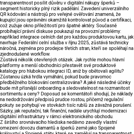
transparentnost posílit důvěru v digitální nákupy šperků –
segment historicky plný rizik padělání. Zavedení univerzálního
QR kódování a nástrojů pro veřejné ověřování znamená, že
kupující jsou oprávněni okamžitě kontrolovat původ a certifikaci,
což zužuje okno příležitostí pro špatné aktéry. Současně
probíhající právní diskuse poukazují na provozní problémy:
například integrace celních dat pro každou produktovou kartu, jak
navrhuje Federální celní služba v říjnu 2025, zůstává technicky
náročná, zejména pro prodejce třetích stran, kteří se spoléhají na
zjednodušené workflow.
Zůstává několik otevřených otázek. Jak rychle mohou hlavní
platformy a menší obchodníci přestavět své produktové
katalogy pro hlubokou integraci ID, aniž by obětovali agilitu?
Zůstanou úzká hrdla vymáhání, pokud bude pravomoc
předběžného blokování centralizována? A jaké následné účinky
bude mít přísnější onboarding a sledovatelnost na rozmanitost
sortimentu a ceny? Doposud se komentátoři shodují, že náklady
na nedodržování předpisů prudce rostou, přičemž regulační
pokuty se pohybují ve stovkách tisíc rublů za závažná porušení.
Sázky, jak reputační, tak finanční, nadále urychlují modernizaci
digitální infrastruktury v rámci elektronického obchodu.
Z širšího srovnávacího hlediska nedávno zavedly vlastní
omezení dovozu diamantů a šperků země jako Spojené
království a Spojené státy, které se zaměřují na transparentnost,