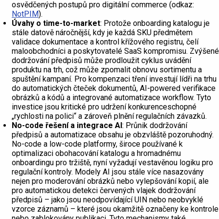
osvědčených postupů pro digitální commerce (odkaz:
NotPIM
).
Úvahy o time-to-market
: Protože onboarding katalogu je
stále datově náročnější, kdy je každá SKU předmětem
validace dokumentace a kontrol křížového registru, čelí
maloobchodníci a poskytovatelé SaaS kompromisu. Zvýšené
dodržování předpisů může prodloužit cyklus uvádění
produktu na trh, což může zpomalit obnovu sortimentu a
spuštění kampaní. Pro kompenzaci tření investují lídři na trhu
do automatických čteček dokumentů, AI-powered verifikace
obrázků a kódů a integrované automatizace workflow. Tyto
investice jsou kritické pro udržení konkurenceschopné
„rychlosti na polici“ a zároveň plnění regulačních závazků.
No-code řešení a integrace AI
: Průnik dodržování
předpisů a automatizace obsahu je obzvláště pozoruhodný.
No-code a low-code platformy, široce používané k
optimalizaci obohacování katalogu a hromadnému
onboardingu pro tržiště, nyní vyžadují vestavěnou logiku pro
regulační kontroly. Modely AI jsou stále více nasazovány
nejen pro moderování obrázků nebo vylepšování kopií, ale
pro automatickou detekci červených vlajek dodržování
předpisů – jako jsou neodpovídající UIN nebo neobvyklé
vzorce záznamů – které jsou okamžitě označeny ke kontrole
nebo zablokovány publikaci. Tyto mechanismy také