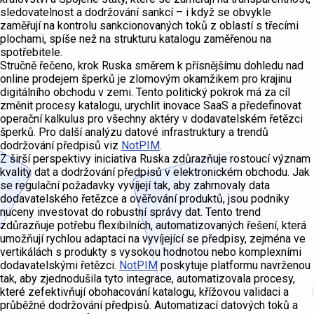
sledovatelnost a dodržování sankcí – i když se obvykle
zaměřují na kontrolu sankcionovaných toků z oblastí s třecími
plochami, spíše než na strukturu katalogu zaměřenou na
spotřebitele.
Stručně řečeno, krok Ruska směrem k přísnějšímu dohledu nad
online prodejem šperků je zlomovým okamžikem pro krajinu
digitálního obchodu v zemi. Tento politický pokrok má za cíl
změnit procesy katalogu, urychlit inovace SaaS a předefinovat
operační kalkulus pro všechny aktéry v dodavatelském řetězci
šperků. Pro další analýzu datové infrastruktury a trendů
dodržování předpisů viz
NotPIM
.
Z širší perspektivy iniciativa Ruska zdůrazňuje rostoucí význam
kvality dat a dodržování předpisů v elektronickém obchodu. Jak
se regulační požadavky vyvíjejí tak, aby zahrnovaly data
dodavatelského řetězce a ověřování produktů, jsou podniky
nuceny investovat do robustní správy dat. Tento trend
zdůrazňuje potřebu flexibilních, automatizovaných řešení, která
umožňují rychlou adaptaci na vyvíjející se předpisy, zejména ve
vertikálách s produkty s vysokou hodnotou nebo komplexními
dodavatelskými řetězci.
NotPIM
poskytuje platformu navrženou
tak, aby zjednodušila tyto integrace, automatizovala procesy,
které zefektivňují obohacování katalogu, křížovou validaci a
průběžné dodržování předpisů. Automatizací datových toků a