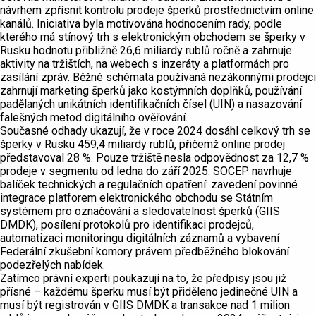
návrhem zpřísnit kontrolu prodeje šperků prostřednictvím online
kanálů. Iniciativa byla motivována hodnocením rady, podle
kterého má stínový trh s elektronickým obchodem se šperky v
Rusku hodnotu přibližně 26,6 miliardy rublů ročně a zahrnuje
aktivity na tržištích, na webech s inzeráty a platformách pro
zasílání zpráv. Běžné schémata používaná nezákonnými prodejci
zahrnují marketing šperků jako kostýmních doplňků, používání
padělaných unikátních identifikačních čísel (UIN) a nasazování
falešných metod digitálního ověřování.
Současné odhady ukazují, že v roce 2024 dosáhl celkový trh se
šperky v Rusku 459,4 miliardy rublů, přičemž online prodej
představoval 28 %. Pouze tržiště nesla odpovědnost za 12,7 %
prodeje v segmentu od ledna do září 2025. SOCEP navrhuje
balíček technických a regulačních opatření: zavedení povinné
integrace platforem elektronického obchodu se Státním
systémem pro označování a sledovatelnost šperků (GIIS
DMDK), posílení protokolů pro identifikaci prodejců,
automatizaci monitoringu digitálních záznamů a vybavení
Federální zkušební komory právem předběžného blokování
podezřelých nabídek.
Zatímco právní experti poukazují na to, že předpisy jsou již
přísné – každému šperku musí být přiděleno jedinečné UIN a
musí být registrován v GIIS DMDK a transakce nad 1 milion