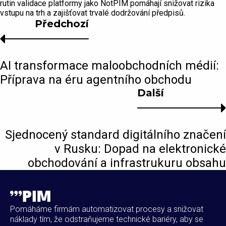
rutin validace platformy jako NotPIM pomáhají snižovat rizika
vstupu na trh a zajišťovat trvalé dodržování předpisů.
Předchozí
AI transformace maloobchodních médií:
Příprava na éru agentního obchodu
Další
Sjednocený standard digitálního značení
v Rusku: Dopad na elektronické
obchodování a infrastrukuru obsahu
Pomáháme firmám automatizovat procesy a snižovat
náklady tím, že odstraňujeme technické bariéry, aby se