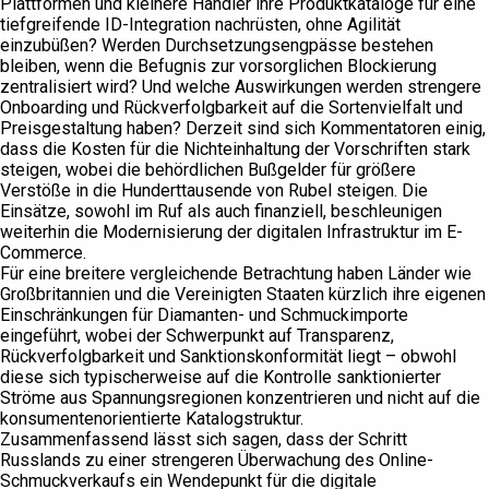
Plattformen und kleinere Händler ihre Produktkataloge für eine
tiefgreifende ID-Integration nachrüsten, ohne Agilität
einzubüßen? Werden Durchsetzungsengpässe bestehen
bleiben, wenn die Befugnis zur vorsorglichen Blockierung
zentralisiert wird? Und welche Auswirkungen werden strengere
Onboarding und Rückverfolgbarkeit auf die Sortenvielfalt und
Preisgestaltung haben? Derzeit sind sich Kommentatoren einig,
dass die Kosten für die Nichteinhaltung der Vorschriften stark
steigen, wobei die behördlichen Bußgelder für größere
Verstöße in die Hunderttausende von Rubel steigen. Die
Einsätze, sowohl im Ruf als auch finanziell, beschleunigen
weiterhin die Modernisierung der digitalen Infrastruktur im E-
Commerce.
Für eine breitere vergleichende Betrachtung haben Länder wie
Großbritannien und die Vereinigten Staaten kürzlich ihre eigenen
Einschränkungen für Diamanten- und Schmuckimporte
eingeführt, wobei der Schwerpunkt auf Transparenz,
Rückverfolgbarkeit und Sanktionskonformität liegt – obwohl
diese sich typischerweise auf die Kontrolle sanktionierter
Ströme aus Spannungsregionen konzentrieren und nicht auf die
konsumentenorientierte Katalogstruktur.
Zusammenfassend lässt sich sagen, dass der Schritt
Russlands zu einer strengeren Überwachung des Online-
Schmuckverkaufs ein Wendepunkt für die digitale