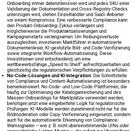
Onboarding immer datenintensiver wird und jedes SKU einer
Validierung der Dokumentation und Cross-Registry-Checks
unterzogen wird, stehen Einzelhändler und SaaS-Anbieter
vor einem Kompromiss. Eine verbesserte Compliance kann
den Produkt-Onboarding-Zyklus verlängern und
möglicherweise die Produktaktualisierungen und
Kampagnenstarts verlangsamen. Um Reibungsverluste
auszugleichen, investieren Marktführer in automatisierte
Dokumentenleser, KI-gestützte Bild- und Code-Verifizierung
sowie integrierte Workflow-Automatisierung. Diese
Investitionen sind entscheidend, um eine
wettbewerbsfähige „Speed to Shelf“ aufrechtzuerhalten und
gleichzeitig die regulatorischen Verpflichtungen zu erfüllen.
No-Code-Lösungen und KI-Integration
: Die Schnittstelle
von Compliance und Content-Automatisierung ist besonders
bemerkenswert. No-Code- und Low-Code-Plattformen, die
häufig zur Optimierung der Kataloganreicherung und des
Massen-Onboardings für Marktplätze verwendet werden,
benötigen jetzt eine eingebettete Logik für regulatorische
Prüfungen. KI-Modelle werden zunehmend nicht nur für die
Bildmoderation oder Copy-Verfeinerung eingesetzt, sondern
auch für die automatisierte Erkennung von Compliance-
Warnsignalen – wie z. B. nicht übereinstimmende UINs oder