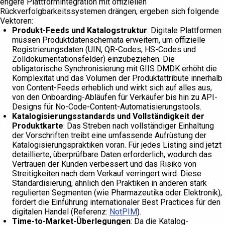
engere Plattformintegration mit offiziellen
Rückverfolgbarkeitssystemen drängen, ergeben sich folgende
Vektoren:
Produkt-Feeds und Katalogstruktur
: Digitale Plattformen
müssen Produktdatenschemata erweitern, um offizielle
Registrierungsdaten (UIN, QR-Codes, HS-Codes und
Zolldokumentationsfelder) einzubeziehen. Die
obligatorische Synchronisierung mit GIIS DMDK erhöht die
Komplexität und das Volumen der Produktattribute innerhalb
von Content-Feeds erheblich und wirkt sich auf alles aus,
von den Onboarding-Abläufen für Verkäufer bis hin zu API-
Designs für No-Code-Content-Automatisierungstools.
Katalogisierungsstandards und Vollständigkeit der
Produktkarte
: Das Streben nach vollständiger Einhaltung
der Vorschriften treibt eine umfassende Aufrüstung der
Katalogisierungspraktiken voran. Für jedes Listing sind jetzt
detaillierte, überprüfbare Daten erforderlich, wodurch das
Vertrauen der Kunden verbessert und das Risiko von
Streitigkeiten nach dem Verkauf verringert wird. Diese
Standardisierung, ähnlich den Praktiken in anderen stark
regulierten Segmenten (wie Pharmazeutika oder Elektronik),
fördert die Einführung internationaler Best Practices für den
digitalen Handel (Referenz:
NotPIM
).
Time-to-Market-Überlegungen
: Da die Katalog-