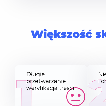
Większość sk
1
Długie
Ni
przetwarzanie i
i 
weryfikacja treści