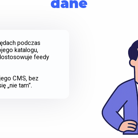
dane
łędach podczas
ojego katalogu,
 dostosowuje feedy
ojego CMS, bez
ię „nie tam”.