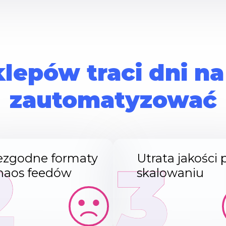
lepów traci dni na
zautomatyzować
2
3
ezgodne formaty
Utrata jakości 
chaos feedów
skalowaniu