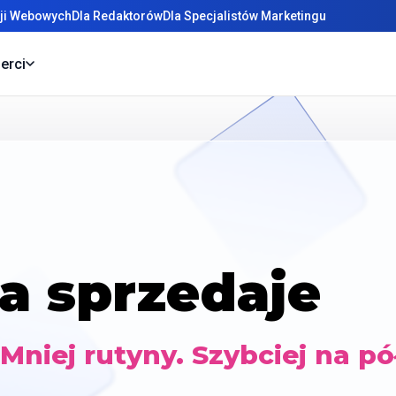
cji Webowych
Dla Redaktorów
Dla Specjalistów Marketingu
erci
ra sprzedaje
Mniej rutyny. Szybciej na pó