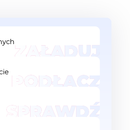
anych
ZAŁADUJ
cie
PODŁĄCZ
SPRAWDŹ