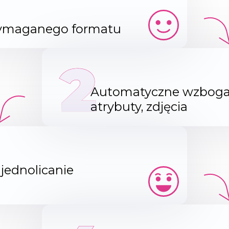
wymaganego formatu
2
Automatyczne wzbogaca
atrybuty, zdjęcia
jednolicanie