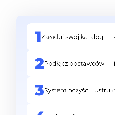
1
Załaduj swój katalog — 
2
Podłącz dostawców — f
3
System oczyści i ustru