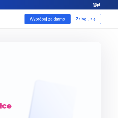
pl
Wypróbuj za darmo
Zaloguj się
łce