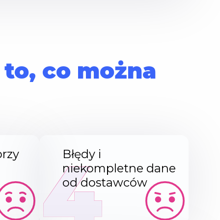
 to, co można
4
przy
Błędy i
niekompletne dane
od dostawców