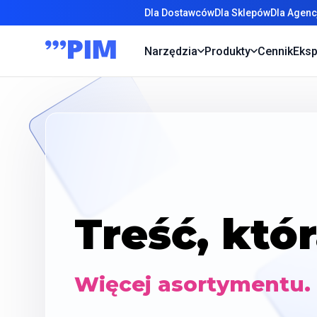
Dla Dostawców
Dla Sklepów
Dla Agen
Narzędzia
Produkty
Cennik
Eksp
Treść, któ
Więcej asortymentu. 