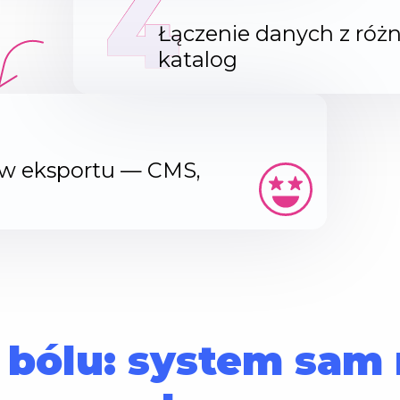
4
Łączenie danych z różn
katalog
ów eksportu — CMS,
z bólu: system sam