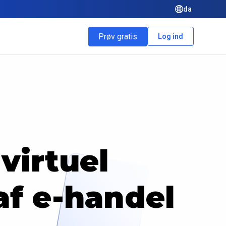
da
Prøv gratis
Log ind
virtuel
af e-handel