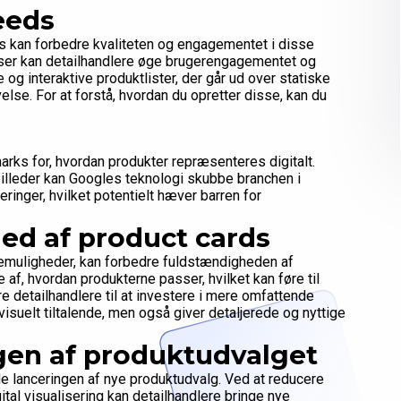
eeds
eds kan forbedre kvaliteten og engagementet i disse
elser kan detailhandlere øge brugerengagementet og
og interaktive produktlister, der går ud over statiske
lse. For at forstå, hvordan du opretter disse, kan du
rks for, hvordan produkter repræsenteres digitalt.
billeder kan Googles teknologi skubbe branchen i
ringer, hvilket potentielt hæver barren for
ed af product cards
øvemuligheder, kan forbedre fuldstændigheden af
 af, hvordan produkterne passer, hvilket kan føre til
 detailhandlere til at investere i mere omfattende
 visuelt tiltalende, men også giver detaljerede og nyttige
gen af produktudvalget
e lanceringen af nye produktudvalg. Ved at reducere
ital visualisering kan detailhandlere bringe nye