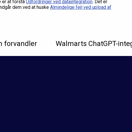
 er at forstå
Udfordringer ved dataintegration
. Det er
 undgår dem ved at huske
Almindelige fejl ved upload af
n forvandler
Walmarts ChatGPT-integ