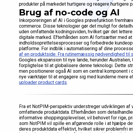
produkter på markedet hurtigere og reagere hurtigere 
Brug af no-code og AI
Inkorporeringen af AI i Googles prøvefunktion fremhæv
commerce. Disse teknologier gør det muligt for detailh
uden omfattende kodningsviden, hvilket gør det lettere
digitale marked. Efterhånden som AI fortsætter med at
indholdsoprettelsesprocesser og forbedrede kundeopl
platforme. For indblik i automatisering af dine proce
af en produktside: Fra rutinemæssig nødvendighed til 
Googles ekspansion til nye lande, herunder Australien,
forpligtelse til at globalisere denne teknologi. Dette 
men positionerer også AI som en central komponent i d
nye værktøjer til at engagere sig med kunderne mere ef
uploader product cards
.
Fra et NotPIM-perspektiv understreger udviklingen af v
omfattende produktdata. Efterhånden som detailhandle
informative shoppingoplevelser, vil behovet for rige, 
som NotPIM vil spille en afgørende rolle i at hjælpe de
deres produktdata effektivt, hvilket sikrer problemfri 