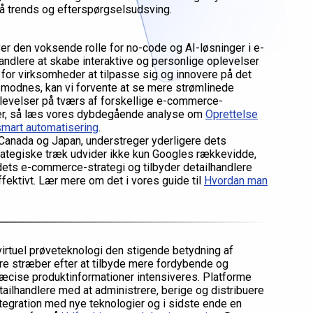
på trends og efterspørgselsudsving.
er den voksende rolle for no-code og AI-løsninger i e-
andlere at skabe interaktive og personlige oplevelser
 for virksomheder at tilpasse sig og innovere på det
 modnes, kan vi forvente at se mere strømlinede
evelser på tværs af forskellige e-commerce-
sser, så læs vores dybdegående analyse om
Oprettelse
smart automatisering
.
 Canada og Japan, understreger yderligere dets
strategiske træk udvider ikke kun Googles rækkevidde,
ets e-commerce-strategi og tilbyder detailhandlere
fektivt. Lær mere om det i vores guide til
Hvordan man
irtuel prøveteknologi den stigende betydning af
re stræber efter at tilbyde mere fordybende og
præcise produktinformationer intensiveres. Platforme
tailhandlere med at administrere, berige og distribuere
integration med nye teknologier og i sidste ende en