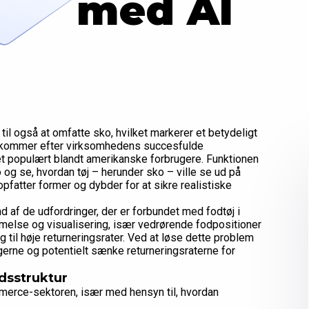
med AI
 til også at omfatte sko, hvilket markerer et betydeligt
ng kommer efter virksomhedens succesfulde
ret populært blandt amerikanske forbrugere. Funktionen
 og se, hvordan tøj – herunder sko – ville se ud på
pfatter former og dybder for at sikre realistiske
af de udfordringer, der er forbundet med fodtøj i
else og visualisering, især vedrørende fodpositioner
lig til høje returneringsrater. Ved at løse dette problem
erne og potentielt sænke returneringsraterne for
dsstruktur
mmerce-sektoren, især med hensyn til, hvordan