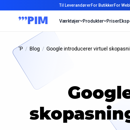
Til Leverandører
For Butikker
For Web
Værktøjer
Produkter
Priser
Eksp
'P
Blog
Google introducerer virtuel skopasn
Google
skopasning