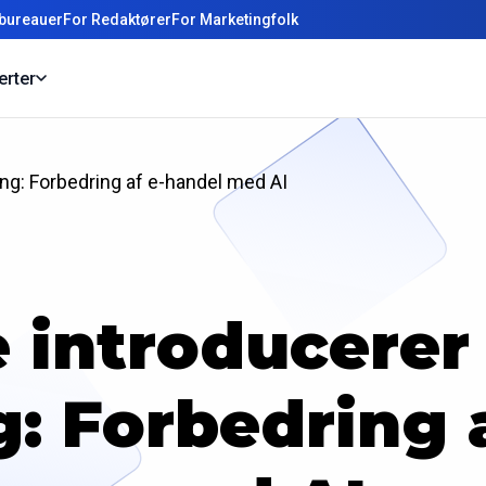
bureauer
For Redaktører
For Marketingfolk
erter
ing: Forbedring af e-handel med AI
 introducerer 
: Forbedring 