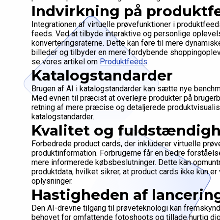
Indvirkning på produktf
Integrationen af virtuelle prøvefunktioner i produktfe
feeds. Ved at tilbyde interaktive og personlige oplev
konverteringsraterne. Dette kan føre til mere dynamiske 
billeder og tilbyder en mere fordybende shoppingopleve
se vores artikel om
Produktfeeds
.
Katalogstandarder
Brugen af AI i katalogstandarder kan sætte nye benchma
Med evnen til præcist at overlejre produkter på bruger
retning af mere præcise og detaljerede produktvisualise
katalogstandarder.
Kvalitet og fuldstændigh
Forbedrede product cards, der inkluderer virtuelle pr
produktinformation. Forbrugerne får en bedre forståelse
mere informerede købsbeslutninger. Dette kan opmuntre
produktdata, hvilket sikrer, at product cards ikke kun er
oplysninger.
Hastigheden af lancerin
Den AI-drevne tilgang til prøveteknologi kan fremskynd
behovet for omfattende fotoshoots og tillade hurtig dig