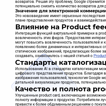
возвратов. Решая эту проблему, Google стремится
потенциально снизить количество возвратов для 
Значение для электронной коммерции
Это нововведение имеет серьезные последствия 
плане представления продуктов и взаимодействия
Влияние на Product fee
Интеграция функций виртуальной примерки в prod
вовлеченность этих фидов. Предоставляя интера
могут повысить вовлеченность пользователей и 
появлению более динамичных и интерактивных сп
статических изображений, предлагающих более за
создавать, ознакомьтесь с нашей статьей о
Produc
Стандарты каталогиза
Использование AI в стандартах каталогизации мо
цифрового представления продуктов. Благодаря 
изображения пользователей, технология Google мо
детальной визуализации продуктов, потенциально
Качество и полнота pro
Улучшенные product card, включающие возможнос
полноту информации о продуктах. Потребители лу
привести к более обдуманным решениям о покупк