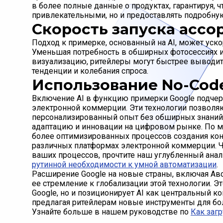
в более полные данные о продуктах, гарантируя, чт
привлекательными, но и предоставлять подробн
Скорость запуска асс
Подход к примерке, основанный на AI, может уск
Уменьшая потребность в обширных фотосессиях 
визуализацию, ритейлеры могут быстрее выводит
тенденции и колебания спроса.
Использование No-Code
Включение AI в функцию примерки Google подчер
электронной коммерции. Эти технологии позволя
персонализированный опыт без обширных знаний 
адаптацию и инновации на цифровом рынке. По 
более оптимизированных процессов создания кон
различных платформах электронной коммерции. Ч
ваших процессов, прочтите наш углубленный анал
рутинной необходимости к умной автоматизации
.
Расширение Google на новые страны, включая Авс
ее стремление к глобализации этой технологии. Эт
Google, но и позиционирует AI как центральный к
предлагая ритейлерам новые инструменты для бо
Узнайте больше в нашем руководстве по
Как загр