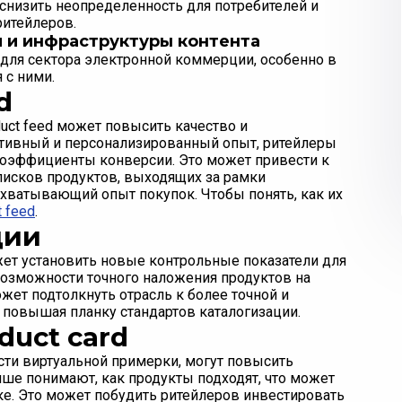
 снизить неопределенность для потребителей и
ритейлеров.
 и инфраструктуры контента
для сектора электронной коммерции, особенно в
 с ними.
d
uct feed может повысить качество и
ктивный и персонализированный опыт, ритейлеры
коэффициенты конверсии. Это может привести к
исков продуктов, выходящих за рамки
хватывающий опыт покупок. Чтобы понять, как их
t feed
.
ции
жет установить новые контрольные показатели для
возможности точного наложения продуктов на
жет подтолкнуть отрасль к более точной и
 повышая планку стандартов каталогизации.
duct card
ти виртуальной примерки, могут повысить
чше понимают, как продукты подходят, что может
е. Это может побудить ритейлеров инвестировать