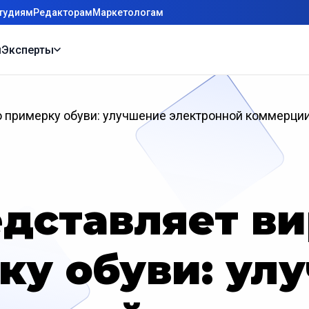
тудиям
Редакторам
Маркетологам
ы
Эксперты
ю примерку обуви: улучшение электронной коммерц
едставляет в
ку обуви: ул