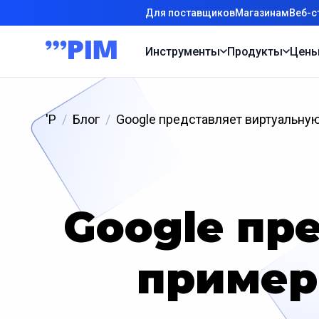
Для поставщиков
Магазинам
Веб-с
Инструменты
Продукты
Цен
'P
Блог
Google представляет виртуальну
Google пр
пример