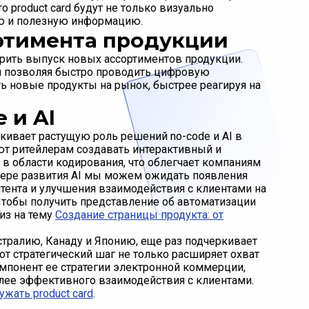
о product card будут не только визуально
ую и полезную информацию.
ортимента продукции
орить выпуск новых ассортиментов продукции.
и позволяя быстро проводить цифровую
ь новые продукты на рынок, быстрее реагируя на
 и AI
кивает растущую роль решений no-code и AI в
ют ритейлерам создавать интерактивный и
в области кодирования, что облегчает компаниям
мере развития AI мы можем ожидать появления
тента и улучшения взаимодействия с клиентами на
тобы получить представление об автоматизации
из на тему
Создание страницы продукта: от
тралию, Канаду и Японию, еще раз подчеркивает
от стратегический шаг не только расширяет охват
омпонент ее стратегии электронной коммерции,
лее эффективного взаимодействия с клиентами.
ужать product card
.