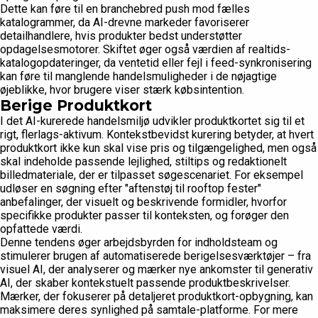
Dette kan føre til en branchebred push mod fælles
katalogrammer, da AI-drevne markeder favoriserer
detailhandlere, hvis produkter bedst understøtter
opdagelsesmotorer. Skiftet øger også værdien af realtids-
katalogopdateringer, da ventetid eller fejl i feed-synkronisering
kan føre til manglende handelsmuligheder i de nøjagtige
øjeblikke, hvor brugere viser stærk købsintention.
Berige Produktkort
I det AI-kurerede handelsmiljø udvikler produktkortet sig til et
rigt, flerlags-aktivum. Kontekstbevidst kurering betyder, at hvert
produktkort ikke kun skal vise pris og tilgængelighed, men også
skal indeholde passende lejlighed, stiltips og redaktionelt
billedmateriale, der er tilpasset søgescenariet. For eksempel
udløser en søgning efter "aftenstøj til rooftop fester"
anbefalinger, der visuelt og beskrivende formidler, hvorfor
specifikke produkter passer til konteksten, og forøger den
opfattede værdi.
Denne tendens øger arbejdsbyrden for indholdsteam og
stimulerer brugen af automatiserede berigelsesværktøjer – fra
visuel AI, der analyserer og mærker nye ankomster til generativ
AI, der skaber kontekstuelt passende produktbeskrivelser.
Mærker, der fokuserer på detaljeret produktkort-opbygning, kan
maksimere deres synlighed på samtale-platforme. For mere