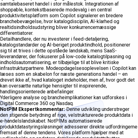
samtalebaseret handel i stor målestok. Integrationen af
shoppable, kontekstbaserede modevalg i en central
produktivitetsplatform som Copilot signalerer en bredere
branchebevægelse, hvor katalogdisciplin, AI-klarhed og
realtidsindholdsudstyring bliver konkurrencemæssige
differentiatorer.
Detailhandlere, der nu investerer i feed-detaljering,
katalogstandarder og AI-beriget produktindhold, positionerer
sig til at trives i dette opståede landskab, mens SaaS-
leverandører, der fokuserer på low-code katalogtilpasning og
indholdsautomatisering, er tilbøjelige til at blive kritiske
infrastrukturpartnere. Modeopdagelsesoplevelsen i Copilot kan
læses som en skabelon for næste generations handel – en
drevet ikke af, hvad kataloget indeholder, men af, hvor godt det
kan oversætte naturlige hensigter til inspirerende,
handlingsorienterede anbefalinger.
Yderligere analyse og brancheimplikationer kan udforskes i
Digital Commerce 360 og Nasdaq.
NotPIM Ekspertkommentar:
Denne udvikling understreger
den stigende betydning af rige, velstrukturerede produktdata i
e-handelslandskabet. NotPIMs automatiserede
produktdatastyringsløsninger adresserer direkte udfordringerne
fremsat af denne tendens. Vores platform hjælper med at