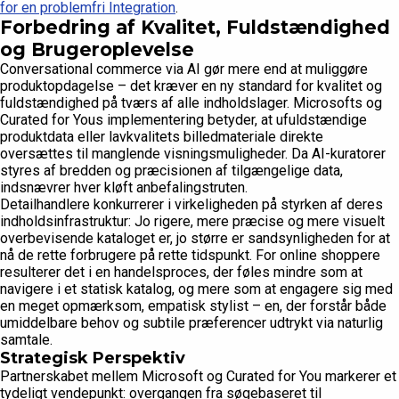
for en problemfri Integration
.
Forbedring af Kvalitet, Fuldstændighed
og Brugeroplevelse
Conversational commerce via AI gør mere end at muliggøre
produktopdagelse – det kræver en ny standard for kvalitet og
fuldstændighed på tværs af alle indholdslager. Microsofts og
Curated for Yous implementering betyder, at ufuldstændige
produktdata eller lavkvalitets billedmateriale direkte
oversættes til manglende visningsmuligheder. Da AI-kuratorer
styres af bredden og præcisionen af tilgængelige data,
indsnævrer hver kløft anbefalingstruten.
Detailhandlere konkurrerer i virkeligheden på styrken af deres
indholdsinfrastruktur: Jo rigere, mere præcise og mere visuelt
overbevisende kataloget er, jo større er sandsynligheden for at
nå de rette forbrugere på rette tidspunkt. For online shoppere
resulterer det i en handelsproces, der føles mindre som at
navigere i et statisk katalog, og mere som at engagere sig med
en meget opmærksom, empatisk stylist – en, der forstår både
umiddelbare behov og subtile præferencer udtrykt via naturlig
samtale.
Strategisk Perspektiv
Partnerskabet mellem Microsoft og Curated for You markerer et
tydeligt vendepunkt: overgangen fra søgebaseret til