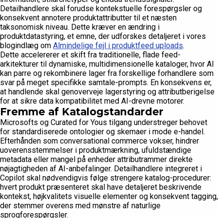
Detailhandlere skal forudse kontekstuelle forespørgsler og
konsekvent annotere produktattributter til et næsten
taksonomisk niveau. Dette kræver en ændring i
produktdatastyring, et emne, der udforskes detaljeret i vores
blogindlæg om
Almindelige fejl i produktfeed uploads
.
Dette accelererer et skift fra traditionelle, flade feed-
arkitekturer til dynamiske, multidimensionelle kataloger, hvor AI
kan parre og rekombinere lager fra forskellige forhandlere som
svar på meget specifikke samtale-prompts. En konsekvens er,
at handlende skal genoverveje lagerstyring og attributberigelse
for at sikre data kompatibilitet med AI-drevne motorer.
Fremme af Katalogstandarder
Microsofts og Curated for Yous tilgang understreger behovet
for standardiserede ontologier og skemaer i mode e-handel.
Efterhånden som conversational commerce vokser, hindrer
uoverensstemmelser i produktmærkning, ufuldstændige
metadata eller mangel på enheder attributrammer direkte
nøjagtigheden af AI-anbefalinger. Detailhandlere integreret i
Copilot skal nødvendigvis følge strengere katalog-procedurer:
hvert produkt præsenteret skal have detaljeret beskrivende
kontekst, højkvalitets visuelle elementer og konsekvent tagging,
der stemmer overens med mønstre af naturlige
sprogforespørgsler.