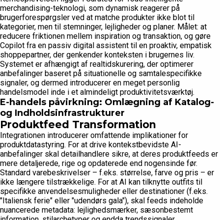
merchandising-teknologi, som dynamisk reagerer på
brugerforespørgsler ved at matche produkter ikke blot til
kategorier, men til stemninger, lejligheder og planer. Målet: at
reducere friktionen mellem inspiration og transaktion, og gøre
Copilot fra en passiv digital assistent til en proaktiv, empatisk
shoppepartner, der genkender konteksten i brugernes liv.
Systemet er afhængigt af realtidskurering, der optimerer
anbefalinger baseret på situationelle og samtalespecifikke
signaler, og dermed introducerer en meget personlig
handelsmodel inde i et almindeligt produktivitetsværktøj.
E-handels påvirkning: Omlægning af Katalog-
og Indholdsinfrastrukturer
Produktfeed Transformation
Integrationen introducerer omfattende implikationer for
produktdatastyring. For at drive kontekstbevidste AI-
anbefalinger skal detailhandlere sikre, at deres produktfeeds er
mere detaljerede, rige og opdaterede end nogensinde før.
Standard varebeskrivelser – f.eks. størrelse, farve og pris – er
ikke længere tilstrækkelige. For at AI kan tilknytte outfits til
specifikke anvendelsesmuligheder eller destinationer (f.eks.
"Italiensk ferie" eller "udendørs gala"), skal feeds indeholde
nuancerede metadata: lejlighedsmærker, sæsonbestemt
information, stilarchetyper og endda trendssignaler.