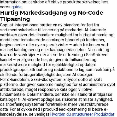
information om at skabe effektive produktbeskrivelser, læs
vores
guide
.
Hurtig Markedsadgang og No-Code
Tilpasning
Copilot-integrationen sætter en ny standard for fart fra
sortimentsskabelse til lancering på markedet. AI-kurerede
værktøjer giver detailhandlere mulighed for hurtigt at samle og
modificere tematiserede samlinger baseret på tendenser,
begivenheder eller nye rejserekvister – uden friktionen ved
manuel katalogisering eller kampagnedannelse. No-code og
low-code værktøjer – der allerede er trending i SaaS-drevet
handel – er afgørende her; de giver detailhandlere og
markedsførere mulighed for øjeblikkeligt at opdatere
produktgrupper, attributter og redaktionelle lag som reaktion på
skiftende forbrugertilbøjeligheder, som AI opdager.
For e-handelens SaaS-økosystem antyder dette et skift:
platforme, der giver kunderne mulighed for at administrere dybt
attributerede, meget responsive kataloger, vil blive
fundamentale. Detailhandlere, der ikke er i stand til at tilpasse
kataloger til AI-drevet opdagelse, risikerer at miste synlighed,
da anbefalingssystemer foretrækker mere velstrukturerede
data. For at dykke ned i produktfeed-optimering til bedre e-
handelsydelse, se venligst
Hvordan du strukturerer Produktdat