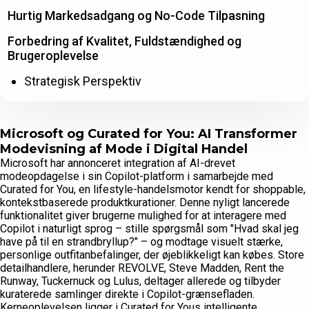
Hurtig Markedsadgang og No-Code Tilpasning
Forbedring af Kvalitet, Fuldstændighed og
Brugeroplevelse
Strategisk Perspektiv
Microsoft og Curated for You: AI Transformer
Modevisning af Mode i Digital Handel
Microsoft har annonceret integration af AI-drevet
modeopdagelse i sin Copilot-platform i samarbejde med
Curated for You, en lifestyle-handelsmotor kendt for shoppable,
kontekstbaserede produktkurationer. Denne nyligt lancerede
funktionalitet giver brugerne mulighed for at interagere med
Copilot i naturligt sprog – stille spørgsmål som "Hvad skal jeg
have på til en strandbryllup?" – og modtage visuelt stærke,
personlige outfitanbefalinger, der øjeblikkeligt kan købes. Store
detailhandlere, herunder REVOLVE, Steve Madden, Rent the
Runway, Tuckernuck og Lulus, deltager allerede og tilbyder
kuraterede samlinger direkte i Copilot-grænsefladen.
Kerneoplevelsen ligger i Curated for Yous intelligente