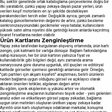
Bu, sektör genelinde ortak kataloglama çerçevelerine doğru bir
itki yaratabilir, çünkü yapay zekaya dayalı pazar yerleri, ürün
verileri keşif motorlarını en iyi şekilde destekleyen
perakendecileri tercih eder. Değişiklik ayrıca, gerçek zamanlı
katalog güncellemelerinin değerini de artırır, çünkü besleme
senkronizasyonundaki gecikmeler veya hatalar, kullanıcıların
yüksek satın alma niyetini dile getirdiği kesin anlarda kaçırılmış
ticaret fırsatlarına neden olabilir.
Ürün Kartlarını Zenginleştirme
Yapay zeka tarafından kurgulanan alışveriş ortamında, ürün kartı
zengin, çok katmanlı bir varlığa dönüşür. Bağlam farkındalığına
sahip kürasyon, her bir ürün kartının yalnızca fiyat ve
kullanılabilirlik gibi bilgileri değil, aynı zamanda arama
senaryosuna göre duruma uygunluk, stil ipuçları ve editöryal
kalitede görseller içermesi gerektiği anlamına gelir. Örneğin,
"çatı partileri için akşam kıyafeti" araştırması, belirli ürünlerin
neden bağlama uygun olduğunu görsel ve açıklayıcı olarak
aktaran önerileri tetikler, algılanan değeri artırır.
Bu eğilim, içerik ekiplerinin iş yükünü artırır ve otomatik
zenginleştirme araçlarının kullanımını teşvik eder - yeni gelenleri
analiz eden ve etiketleyen görsel yapay zekadan, bağlama
uygun ürün metinleri oluşturan üretken yapay zekaya kadar.
Ayrıntılı ürün kartı oluşturmaya odaklanan markalar, konuşma