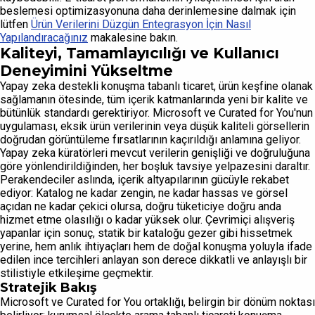
beslemesi optimizasyonuna daha derinlemesine dalmak için
lütfen
Ürün Verilerini Düzgün Entegrasyon İçin Nasıl
Yapılandıracağınız
makalesine bakın.
Kaliteyi, Tamamlayıcılığı ve Kullanıcı
Deneyimini Yükseltme
Yapay zeka destekli konuşma tabanlı ticaret, ürün keşfine olanak
sağlamanın ötesinde, tüm içerik katmanlarında yeni bir kalite ve
bütünlük standardı gerektiriyor. Microsoft ve Curated for You'nun
uygulaması, eksik ürün verilerinin veya düşük kaliteli görsellerin
doğrudan görüntüleme fırsatlarının kaçırıldığı anlamına geliyor.
Yapay zeka küratörleri mevcut verilerin genişliği ve doğruluğuna
göre yönlendirildiğinden, her boşluk tavsiye yelpazesini daraltır.
Perakendeciler aslında, içerik altyapılarının gücüyle rekabet
ediyor: Katalog ne kadar zengin, ne kadar hassas ve görsel
açıdan ne kadar çekici olursa, doğru tüketiciye doğru anda
hizmet etme olasılığı o kadar yüksek olur. Çevrimiçi alışveriş
yapanlar için sonuç, statik bir kataloğu gezer gibi hissetmek
yerine, hem anlık ihtiyaçları hem de doğal konuşma yoluyla ifade
edilen ince tercihleri anlayan son derece dikkatli ve anlayışlı bir
stilistiyle etkileşime geçmektir.
Stratejik Bakış
Microsoft ve Curated for You ortaklığı, belirgin bir dönüm noktası