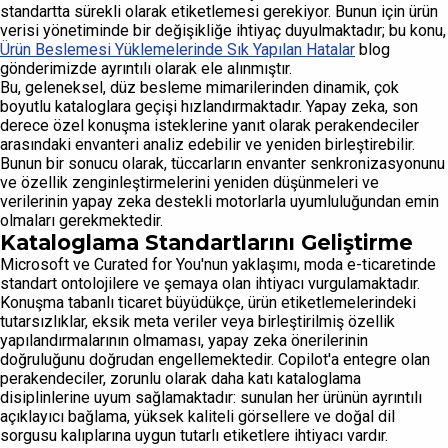
standartta sürekli olarak etiketlemesi gerekiyor. Bunun için ürün
verisi yönetiminde bir değişikliğe ihtiyaç duyulmaktadır; bu konu,
Ürün Beslemesi Yüklemelerinde Sık Yapılan Hatalar
blog
gönderimizde ayrıntılı olarak ele alınmıştır.
Bu, geleneksel, düz besleme mimarilerinden dinamik, çok
boyutlu kataloglara geçişi hızlandırmaktadır. Yapay zeka, son
derece özel konuşma isteklerine yanıt olarak perakendeciler
arasındaki envanteri analiz edebilir ve yeniden birleştirebilir.
Bunun bir sonucu olarak, tüccarların envanter senkronizasyonunu
ve özellik zenginleştirmelerini yeniden düşünmeleri ve
verilerinin yapay zeka destekli motorlarla uyumluluğundan emin
olmaları gerekmektedir.
Kataloglama Standartlarını Geliştirme
Microsoft ve Curated for You'nun yaklaşımı, moda e-ticaretinde
standart ontolojilere ve şemaya olan ihtiyacı vurgulamaktadır.
Konuşma tabanlı ticaret büyüdükçe, ürün etiketlemelerindeki
tutarsızlıklar, eksik meta veriler veya birleştirilmiş özellik
yapılandırmalarının olmaması, yapay zeka önerilerinin
doğruluğunu doğrudan engellemektedir. Copilot'a entegre olan
perakendeciler, zorunlu olarak daha katı kataloglama
disiplinlerine uyum sağlamaktadır: sunulan her ürünün ayrıntılı
açıklayıcı bağlama, yüksek kaliteli görsellere ve doğal dil
sorgusu kalıplarına uygun tutarlı etiketlere ihtiyacı vardır.