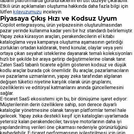
tabanlı platformlarda görünürlüklerini en üst düzeye çıkarabilir.
Etkili ürün açıklamaları oluşturma hakkında daha fazla bilgi için
lütfen
kılavuzumuzu
inceleyin.
Piyasaya Çıkış Hızı ve Kodsuz Uyum
Copilot entegrasyonu, ürün yelpazesinin oluşturulmasından
pazar yerinde kullanıma kadar yeni bir hız standardı belirlemiştir.
Yapay zeka kürasyon araçları, perakendecilerin el kitabı
kataloglama veya kampanya oluşturma aşamasının getirdiği
zorlukları ortadan kaldırarak, trend konular, olaylar veya yeni
ortaya çıkan seyahat isteklerine dayanarak temalı koleksiyonları
hızlı bir şekilde bir araya getirip değiştirmelerine olanak tanır.
Zaten SaaS tabanlı ticarete eğilim gösteren kodsuz ve düşük
kodlu araçlar burada çok önemlidir. Bu araçlar, pazarlamacıların
ve pazarlama uzmanlarının, yapay zeka tarafından algılanan
değişen tüketici niyetine karşılık olarak ürün gruplarını,
özelliklerini ve editöryal katmanlarını anında güncellemesini
sağlar.
E-ticaret SaaS ekosistemi için bu, bir dönüşüme işaret ediyor:
Müşterilerinin derin özelliklere sahip, son derece duyarlı
kataloglar yönetmesine olanak tanıyan platformlar temel hale
gelecek. Yapay zeka destekli keşif için katalogları uyarlamada
yetersiz kalan perakendeciler, tavsiye motorlarının daha iyi
yapılandırılmış verileri öne çıkarması nedeniyle görünürlüğünü
kaybedebilir. E-ticaret performansının iyileştirilmesi için ürün