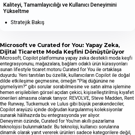
Kaliteyi, Tamamlayıcılığı ve Kullanıcı Deneyimini
Yükseltme
Stratejik Bakış
Microsoft ve Curated for You: Yapay Zeka,
Dijital Ticarette Moda Keşfini Dönüştürüyor
Microsoft, Copilot platformuna yapay zeka destekli moda keşfi
entegrasyonunu, mağazalara, bağlam odaklı ürün kürasyonları
sunan lifestyle ticaret motoru Curated for You ile ortaklaşa
duyurdu. Yeni tanıtılan bu özellik, kullanıcıların Copilot ile doğal
dilde etkileşime geçmesine, örneğin "Plaj düğününe ne
giymeliyim?" gibi sorular sorabilmesine ve satın alma işlemine
hemen erişilebilen görsel açıdan çekici, kişiselleştirilmiş kıyafet
önerileri almasına olanak tanıyor. REVOLVE, Steve Madden, Rent
the Runway, Tuckernuck ve Lulus gibi büyük perakendeciler,
Copilot arayüzü içinde doğrudan kurgulanmış koleksiyonlar
sunarak hâlihazırda bu entegrasyonda yer alıyor.
Deneyimin özünde, Curated for You'nın akıllı pazarlama
teknolojisi bulunmaktadır. Bu teknoloji, kullanıcı sorularına
dinamik olarak yanıt vererek ürünleri sadece kategorilere değil,