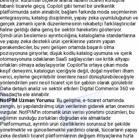
belirliyor: kurumsal ölçekte arama tabanlı ticareti konuşma
tabanlı ticarete geçiş. Copilot gibi temel bir üretkenlik
platformunda satın alınabilir, bağlam farkında moda seçimlerinin
entegrasyonu, katalog disiplininin, yapay zeka uyumluluğunun ve
gerçek zamanlı içerik düzenlemesinin rekabetçi farklılaştırıcılar
haline geldiği daha geniş bir sektör hareketini gösteriyor.
Şimdi ürün beslemesi ayrıntıcılığına, kataloglama standartlarına
ve yapay zeka destekli ürün içeriklerine yatırım yapan
perakendeciler, bu yeni gelişen ortamda başarılı olma
pozisyonuna giriyorlar, düşük kodlu katalog uyumuna ve içerik
otomasyonuna odaklanan SaaS sağlayıcıları ise kritik altyapı
ortakları olmaya adaylaşıyorlar. Copilot'ta ortaya çıkan moda
keşif deneyimi, katalogun içeriğiyle değil, doğal niyetleri ilham
verici, eyleme geçirilebilir önerilere nasıl dönüştürebileceğiyle
yönlendirilen yeni nesil ticaret için bir şablon olarak görülebilir.
Daha detaylı analiz ve sektör etkileri Digital Commerce 360 ve
Nasdaq'ta ele alınabilir.
NotPIM Uzman Yorumu:
Bu gelişme, e-ticaret ortamında
zengin, iyi yapılandırılmış ürün verilerinin giderek artan önemini
vurgular. NotPIM'in otomatik ürün verisi yönetimi çözümleri, bu
eğilimin sunduğu zorlukları doğrudan ele almaktadır.
Platformumuz, ayrıntılı ürün özelliklerini sorunsuz bir şekilde
yönetmekte ve güncellemekte yardımcı olarak, tüccarların yapay
zeka destekli ticaret platformlarının değişen ihtiyaçlarına hızla