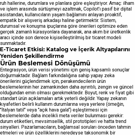
ruh hallerine, durumlara ve planlara göre eşleştiriyor. Amaç: ilham
ve işlem arasında sürtüşmeyi azaltmak, Copilot'ı pasif bir dijital
asistandan, kullanıcıların yaşam bağlamını anlayan proaktif,
empatik bir alışveriş arkadaşı haline getirmektir. Sistem,
durumsal ve konuşma ipuçlarına göre önerileri optimize eden
gerçek zamanlı kürasyonlara dayanarak, ana akım bir üretkenlik
aracı içinde son derece kişiselleştirilmiş bir ticaret modeli
sunmaktadır.
E-Ticaret Etkisi: Katalog ve İçerik Altyapılarını
Yeniden Şekillendirme
Ürün Beslemesi Dönüşümü
Entegrasyon, ürün verisi yönetimi için geniş kapsamlı sonuçlar
doğurmaktadır. Bağlam farkındalığına sahip yapay zeka
önerilerini güçlendirmek için, perakendecilerin ürün
beslemelerinin her zamankinden daha ayrıntılı, zengin ve güncel
olduğundan emin olması gerekmektedir. Boyut, renk ve fiyat gibi
standart ürün açıklamaları artık yeterli değildir. Yapay zekanın
kıyafetleri belirli kullanım durumlarına veya yerlere (örneğin,
"İtalyan tatil" veya "açık hava gala") eşleştirmesi için
beslemelerde daha incelikli meta veriler bulunması gerekir:
durum etiketleri, mevsimsellik, stil prototipleri ve hatta trend
sinyalleri. Pazarlamacıların, bağlamsal soruları önceden tahmin
etmeleri ve ürün özelliklerini neredeyse taksonomik bir