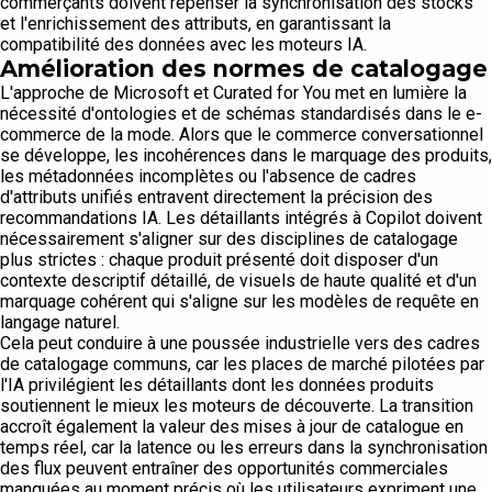
commerçants doivent repenser la synchronisation des stocks
et l'enrichissement des attributs, en garantissant la
compatibilité des données avec les moteurs IA.
Amélioration des normes de catalogage
L'approche de Microsoft et Curated for You met en lumière la
nécessité d'ontologies et de schémas standardisés dans le e-
commerce de la mode. Alors que le commerce conversationnel
se développe, les incohérences dans le marquage des produits,
les métadonnées incomplètes ou l'absence de cadres
d'attributs unifiés entravent directement la précision des
recommandations IA. Les détaillants intégrés à Copilot doivent
nécessairement s'aligner sur des disciplines de catalogage
plus strictes : chaque produit présenté doit disposer d'un
contexte descriptif détaillé, de visuels de haute qualité et d'un
marquage cohérent qui s'aligne sur les modèles de requête en
langage naturel.
Cela peut conduire à une poussée industrielle vers des cadres
de catalogage communs, car les places de marché pilotées par
l'IA privilégient les détaillants dont les données produits
soutiennent le mieux les moteurs de découverte. La transition
accroît également la valeur des mises à jour de catalogue en
temps réel, car la latence ou les erreurs dans la synchronisation
des flux peuvent entraîner des opportunités commerciales
manquées au moment précis où les utilisateurs expriment une