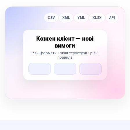
CSV
XML
YML
XLSX
API
Кожен клієнт — нові
вимоги
Різні формати • різні структури • різні
правила