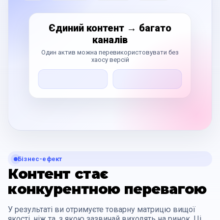
Єдиний контент → багато
каналів
Один актив можна перевикористовувати без
хаосу версій
Бізнес-ефект
Контент стає
конкурентною перевагою
У результаті ви отримуєте товарну матрицю вищої
якості, ніж та, з якою зазвичай виходять на ринок. Ці