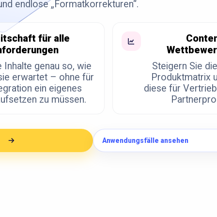
und endlose „Formatkorrekturen“.
itschaft für alle
Conten
nforderungen
Wettbewer
e Inhalte genau so, wie
Steigern Sie die
sie erwartet – ohne für
Produktmatrix u
egration ein eigenes
diese für Vertrie
aufsetzen zu müssen.
Partnerpr
Anwendungsfälle ansehen