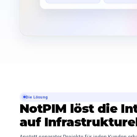
Die Lösung
NotPIM löst die In
auf Infrastruktur
Anstatt separater Projekte für jeden Kunden erha