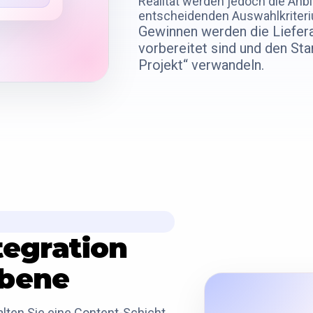
Realität werden jedoch die Anb
entscheidenden Auswahlkriter
Gewinnen werden die Liefera
vorbereitet sind und den Sta
Projekt“ verwandeln.
tegration
ebene
lten Sie eine Content-Schicht,