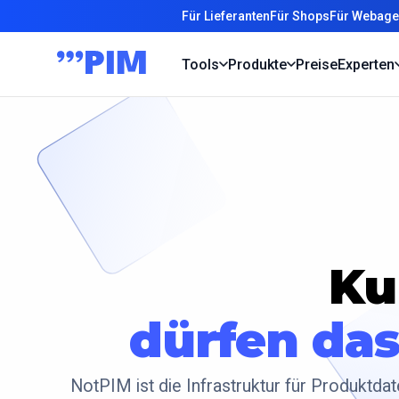
Für Lieferanten
Für Shops
Für Webage
Tools
Produkte
Preise
Experten
Ku
dürfen da
NotPIM ist die Infrastruktur für Produktda