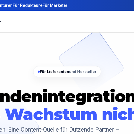
nturen
Für Redakteure
Für Marketer
Für Lieferanten
und Hersteller
ndenintegratio
s Wachstum nic
ten. Eine Content-Quelle für Dutzende Partner –