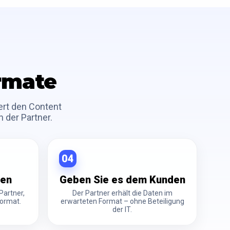
ormate
ert den Content
 der Partner.
04
len
Geben Sie es dem Kunden
Partner,
Der Partner erhält die Daten im
Format.
erwarteten Format – ohne Beteiligung
der IT.