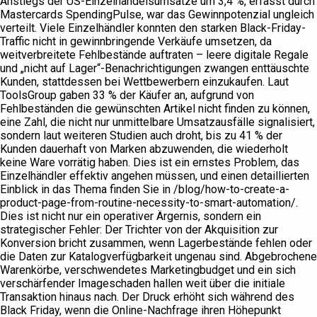
Anstiegs der US-Einzelhandelsumsätze um 3,4 %, erfasst durch
Mastercards SpendingPulse, war das Gewinnpotenzial ungleich
verteilt. Viele Einzelhändler konnten den starken Black-Friday-
Traffic nicht in gewinnbringende Verkäufe umsetzen, da
weitverbreitete Fehlbestände auftraten – leere digitale Regale
und „nicht auf Lager“-Benachrichtigungen zwangen enttäuschte
Kunden, stattdessen bei Wettbewerbern einzukaufen. Laut
ToolsGroup gaben 33 % der Käufer an, aufgrund von
Fehlbeständen die gewünschten Artikel nicht finden zu können,
eine Zahl, die nicht nur unmittelbare Umsatzausfälle signalisiert,
sondern laut weiteren Studien auch droht, bis zu 41 % der
Kunden dauerhaft von Marken abzuwenden, die wiederholt
keine Ware vorrätig haben. Dies ist ein ernstes Problem, das
Einzelhändler effektiv angehen müssen, und einen detaillierten
Einblick in das Thema finden Sie in /blog/how-to-create-a-
product-page-from-routine-necessity-to-smart-automation/.
Dies ist nicht nur ein operativer Ärgernis, sondern ein
strategischer Fehler: Der Trichter von der Akquisition zur
Konversion bricht zusammen, wenn Lagerbestände fehlen oder
die Daten zur Katalogverfügbarkeit ungenau sind. Abgebrochene
Warenkörbe, verschwendetes Marketingbudget und ein sich
verschärfender Imageschaden hallen weit über die initiale
Transaktion hinaus nach. Der Druck erhöht sich während des
Black Friday, wenn die Online-Nachfrage ihren Höhepunkt