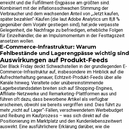
erreicht und die Fulfillment-Engpässe am größten sind.
Kombiniert mit der inflationsschwachen Stimmung der
Verbraucher und dem wachsenden Anteil von „Jetzt kaufen,
später bezahlen“-Käufen (die laut Adobe Analytics um 8,8 %
gegenüber dem Vorjahr gestiegen sind), hat jede verpasste
Gelegenheit, die Nachfrage zu befriedigen, erhebliche Folgen
für Einzelhändler, die an Impulsmomentum in der Festtagszeit
ansetzen wollen.
E-Commerce-Infrastruktur: Warum
Fehlbestände und Lagerengpässe wichtig sind
Auswirkungen auf Produkt-Feeds
Der Black Friday deckt Schwachstellen in der grundlegenden E-
Commerce-Infrastruktur auf, insbesondere im Hinblick auf die
Aufrechterhaltung genauer, Echtzeit-Produkt-Feeds über alle
Kanäle hinweg. Veraltete oder unübereinstimmende
Lagerbestandsdaten breiten sich auf Shopping-Engines,
Affiliate-Netzwerke und Remarketing-Plattformen aus und
führen oft dazu, dass beworbene Artikel als verfügbar
erscheinen, obwohl sie bereits vergriffen sind. Dies führt zu
mehr „nicht auf Lager“-Fällen, verschwendetem Werbebudget
und Reibung im Kaufprozess – was sich direkt auf die
Positionierung im Marktplatz und den Kundenlebenszeitwert
auswirkt. Eine ausführlichere Erklärung darüber, wie die