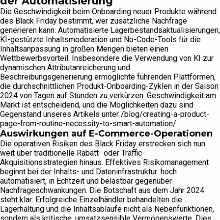
der Automatisierung
Die Geschwindigkeit beim Onboarding neuer Produkte während
des Black Friday bestimmt, wer zusätzliche Nachfrage
generieren kann. Automatisierte Lagerbestandsaktualisierungen,
KI-gestützte Inhaltsmoderation und No-Code-Tools für die
Inhaltsanpassung in großen Mengen bieten einen
Wettbewerbsvorteil. Insbesondere die Verwendung von KI zur
dynamischen Attributanreicherung und
Beschreibungsgenerierung ermöglichte führenden Plattformen,
die durchschnittlichen Produkt-Onboarding-Zyklen in der Saison
2024 von Tagen auf Stunden zu verkürzen. Geschwindigkeit am
Markt ist entscheidend, und die Möglichkeiten dazu sind
Gegenstand unseres Artikels unter /blog/creating-a-product-
page-from-routine-necessity-to-smart-automation/.
Auswirkungen auf E-Commerce-Operationen
Die operativen Risiken des Black Friday erstrecken sich nun
weit über traditionelle Rabatt- oder Traffic-
Akquisitionsstrategien hinaus. Effektives Risikomanagement
beginnt bei der Inhalts- und Dateninfrastruktur: hoch
automatisiert, in Echtzeit und belastbar gegenüber
Nachfrageschwankungen. Die Botschaft aus dem Jahr 2024
steht klar: Erfolgreiche Einzelhändler behandelten die
Lagerhaltung und die Inhaltsabläufe nicht als Nebenfunktionen,
sondern als kritische, umsatzsensible Vermögenswerte. Dies