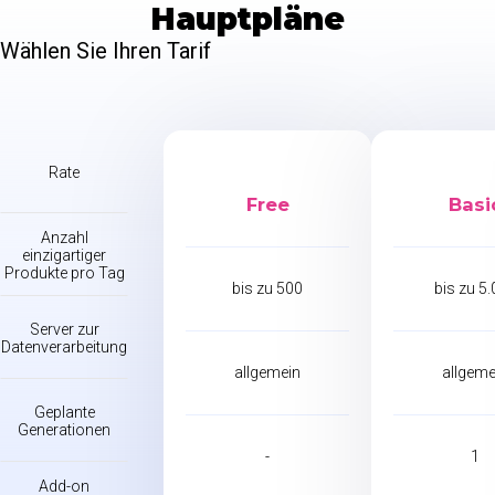
Hauptpläne
Wählen Sie Ihren Tarif
Rate
Free
Basi
Anzahl
einzigartiger
Produkte pro Tag
bis zu 500
bis zu 5
Server zur
Datenverarbeitung
allgemein
allgeme
Geplante
Generationen
-
1
Add-on