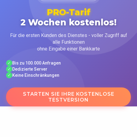
PRO-Tarif
2 Wochen kostenlos!
Für die ersten Kunden des Dienstes - voller Zugriff auf
alle Funktionen
ohne Eingabe einer Bankkarte
Bis zu 100.000 Anfragen
✓
Dedizierte Server
✓
Keine Einschränkungen
✓
STARTEN SIE IHRE KOSTENLOSE
TESTVERSION