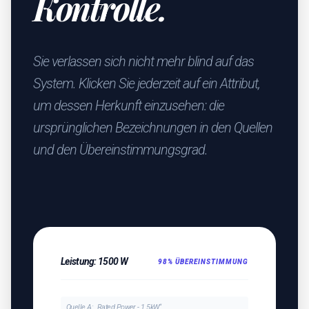
Kontrolle.
Sie verlassen sich nicht mehr blind auf das
System. Klicken Sie jederzeit auf ein Attribut,
um dessen Herkunft einzusehen: die
ursprünglichen Bezeichnungen in den Quellen
und den Übereinstimmungsgrad.
Leistung: 1500 W
98% ÜBEREINSTIMMUNG
Quelle A: „Rated Power - 1.5kW“