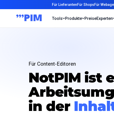
Für Lieferanten
Für Shops
Für Webage
Tools
Produkte
Preise
Experten
Für Content-Editoren
NotPIM ist 
Arbeitsum
in der
Inhal