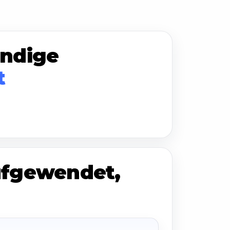
ändige
t
aufgewendet,