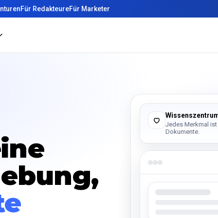
nturen
Für Redakteure
Für Marketer
Wissenszentru
Jedes Merkmal ist
Dokumente.
eine
gebung,
te