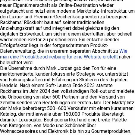
neuer Eigentümerschaft als Online-Destination wieder
aufgetaucht und nutzt eine moderne Marktplatz-Infrastruktur, um
den Luxus- und Premium-Geschenksegmenten zu begegnen.
Rackhams' Rückkehr baut auf seiner traditionellen
Anziehungskraft auf und integriert dabei gleichzeitig den
digitalen Erstverkauf, um sich in einem überfüllten, aber schnell
wachsenden Sektor zu positionieren. Ein entscheidender
Erfolgsfaktor liegt in der fortgeschrittenen Produkt-
Datenverwaltung, die in unserem separaten Abschnitt zu
Wie
man eine Produktbeschreibung für eine Website erstellt
näher
beleuchtet wird.
Die Übernahme durch Mark Jordan gab den Ton für eine
marktorientierte, kundenfokussierte Strategie vor, unterstützt
von Führungskräften mit Erfahrung im Skalieren des digitalen
Handels. Nach einem Soft-Launch Ende 2023 startete
Rackhams im Jahr 2024 den vollständigen Roll-out und meldete
die Onboarding von über 600 Partnern und den Versand von
zehntausenden von Bestellungen im ersten Jahr. Der Marktplatz
der Marke beherbergt 500–600 Verkäufer mit einem kuratierten
Katalog, der mittlerweile über 150.000 Produkte übersteigt,
darunter Luxusgüter, Boutiquenartikel und eine breite Palette
von Kategorien, von Mode und Schönheit über
Wohnaccessoires und Elektronik bis hin zu Gourmetprodukten.