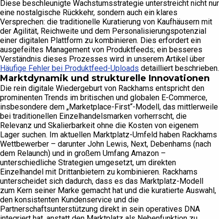
Diese beschleunigte Wachstumsstrategie unterstreicht nicht nur
eine nostalgische Rückkehr, sondern auch ein klares
Versprechen: die traditionelle Kuratierung von Kaufhäusern mit
der Agilität, Reichweite und dem Personalisierungspotenzial
einer digitalen Plattform zu kombinieren. Dies erfordert ein
ausgefeiltes Management von Produktfeeds; ein besseres
Verständnis dieses Prozesses wird in unserem Artikel über
Häufige Fehler bei Produktfeed-Uploads
detailliert beschrieben.
Marktdynamik und strukturelle Innovationen
Die rein digitale Wiedergeburt von Rackhams entspricht den
prominenten Trends im britischen und globalen E-Commerce,
insbesondere dem „Marketplace-First“-Modell, das mittlerweile
bei traditionellen Einzelhandelsmarken vorherrscht, die
Relevanz und Skalierbarkeit ohne die Kosten von eigenem
Lager suchen. Im aktuellen Marktplatz-Umfeld haben Rackhams
Wettbewerber – darunter John Lewis, Next, Debenhams (nach
dem Relaunch) und in großem Umfang Amazon –
unterschiedliche Strategien umgesetzt, um direkten
Einzelhandel mit Drittanbietern zu kombinieren. Rackhams
unterscheidet sich dadurch, dass es das Marktplatz-Modell
zum Kern seiner Marke gemacht hat und die kuratierte Auswahl,
den konsistenten Kundenservice und die
Partnerschaftsunterstützung direkt in sein operatives DNA
integriert hat, anstatt den Marktplatz als Nebenfunktion zu