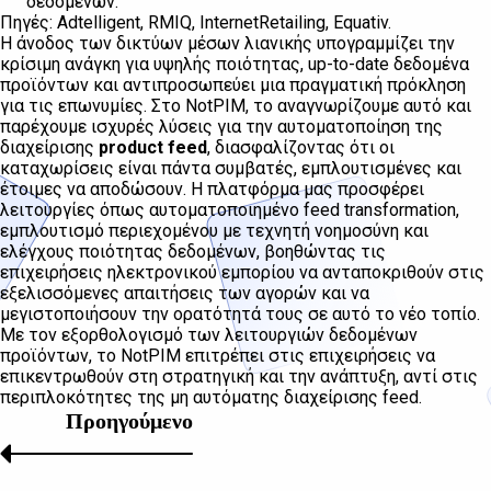
δεδομένων.
Πηγές: Adtelligent, RMIQ, InternetRetailing, Equativ.
Η άνοδος των δικτύων μέσων λιανικής υπογραμμίζει την
κρίσιμη ανάγκη για υψηλής ποιότητας, up-to-date δεδομένα
προϊόντων και αντιπροσωπεύει μια πραγματική πρόκληση
για τις επωνυμίες. Στο NotPIM, το αναγνωρίζουμε αυτό και
παρέχουμε ισχυρές λύσεις για την αυτοματοποίηση της
διαχείρισης
product feed
, διασφαλίζοντας ότι οι
καταχωρίσεις είναι πάντα συμβατές, εμπλουτισμένες και
έτοιμες να αποδώσουν. Η πλατφόρμα μας προσφέρει
λειτουργίες όπως αυτοματοποιημένο feed transformation,
εμπλουτισμό περιεχομένου με τεχνητή νοημοσύνη και
ελέγχους ποιότητας δεδομένων, βοηθώντας τις
επιχειρήσεις ηλεκτρονικού εμπορίου να ανταποκριθούν στις
εξελισσόμενες απαιτήσεις των αγορών και να
μεγιστοποιήσουν την ορατότητά τους σε αυτό το νέο τοπίο.
Με τον εξορθολογισμό των λειτουργιών δεδομένων
προϊόντων, το NotPIM επιτρέπει στις επιχειρήσεις να
επικεντρωθούν στη στρατηγική και την ανάπτυξη, αντί στις
περιπλοκότητες της μη αυτόματης διαχείρισης feed.
Προηγούμενο