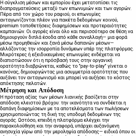
Η σύγκλιση μέσων και εμπορίου έχει μετατοπίσει τις
διαπραγματεύσεις μεταξύ των επωνυμιών και των αγορών.
Πέρα από τον χώρο του ραφιού, οι επωνυμίες
ανταγωνίζονται πλέον για πακέτα δεδομένων κοινού,
premium τοποθετήσεις διαφημίσεων και προτεραιότητες
καμπανιών. Οι αγορές είναι όλο και περισσότερο σε θέση να
δημιουργούν διπλά έσοδα από κάθε συναλλαγή— μια φορά
μέσω προμηθειών και ξανά μέσω δαπανών μέσων—
αλλάζοντας την ισορροπία δυνάμεων υπέρ της πλατφόρμας.
Μικρότερες ή εξειδικευμένες επωνυμίες ενδέχεται να
διαπιστώσουν ότι η πρόσβασή τους στην οργανική
ορατότητα διαβρώνεται, καθώς το "pay-to-play" γίνεται ο
κανόνας, δημιουργώντας μια ασυμμετρία ορατότητας που
αυξάνει τον ανταγωνισμό και μπορεί να αυξήσει το κόστος
απόκτησης πελατών.
Μέτρηση και Απόδοση
Η πρόταση αξίας των μέσων λιανικής βασίζεται στην
απόδοση κλειστού βρόχου: την ικανότητα να συνδέεται η
δαπάνη διαφημίσεων με τα αποτελέσματα των πωλήσεων
χρησιμοποιώντας τη δική της υποδομή δεδομένων της
αγοράς. Ωστόσο, επειδή η πλατφόρμα ελέγχει την
παρακολούθηση και την αναφορά, υπάρχει αυξανόμενη
ανησυχία γύρω από την μεροληψία απόδοσης— ειδικά όπου οι