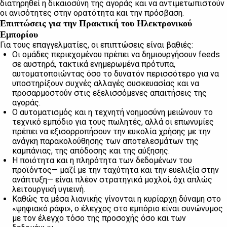
διατηρηθεί η δικαιοσύνη της αγοράς και να αντιμετωπιστούν
οι ανισότητες στην ορατότητα και την πρόσβαση.
Επιπτώσεις για την Πρακτική του Ηλεκτρονικού
Εμπορίου
Για τους επαγγελματίες, οι επιπτώσεις είναι βαθιές:
Οι ομάδες περιεχομένου πρέπει να δημιουργήσουν feeds
σε αυστηρά, τακτικά ενημερωμένα πρότυπα,
αυτοματοποιώντας όσο το δυνατόν περισσότερο για να
υποστηρίξουν συχνές αλλαγές συσκευασίας και να
προσαρμοστούν στις εξελισσόμενες απαιτήσεις της
αγοράς.
Ο αυτοματισμός και η τεχνητή νοημοσύνη μειώνουν το
τεχνικό εμπόδιο για τους πωλητές, αλλά οι επωνυμίες
πρέπει να εξισορροπήσουν την ευκολία χρήσης με την
ανάγκη παρακολούθησης των αποτελεσμάτων της
καμπάνιας, της απόδοσης και της αύξησης.
Η ποιότητα και η πληρότητα των δεδομένων του
προϊόντος— μαζί με την ταχύτητα και την ευελιξία στην
ανάπτυξη— είναι πλέον στρατηγικά μοχλοί, όχι απλώς
λειτουργική υγιεινή.
Καθώς τα μέσα λιανικής γίνονται η κυρίαρχη δύναμη στο
«ψηφιακό ράφι», ο έλεγχος στο εμπόριο είναι συνώνυμος
με τον έλεγχο τόσο της προσοχής όσο και των