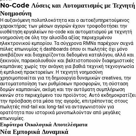
No-Code Λύσεις και Αυτοματισμός με Τεχνητή
Νοημοσύνη
Η αυξανόμενη πολυπλοκότητα και ο αυτοεξυπηρετούμενος
χαρακτήρας των μέσων αγορών έχουν τροφοδοτήσει την
υιοθέτηση εργαλείων no-code και αυτοματισμού με τεχνητή
νοημοσύνη σε όλη την αλυσίδα αξίας περιεχομένου
ηλεκτρονικού εμπορίου. Τα σύγχρονα RMNs παρέχουν συχνά
πύλες επωνυμίας ή dashboards όπου οι πωλητές όχι μόνο
ανεβάζουν και διαχειρίζονται δεδομένα καταλόγου, αλλά και
ξεκινούν, παρακολουθούν και βελτιστοποιούν διαφημιστικές
καμπάνιες χωρίς την ανάγκη για βαθιά τεχνική τεχνογνωσία
ή εμπλοκή πρακτορείων. Η τεχνητή νοημοσύνη
χρησιμοποιείται για τη δημιουργία δυναμικών creatives, την
αυτοματοποίηση των ρυθμίσεων προσφορών, τη σύσταση
δομών καμπανιών, ακόμη και την αυτόματη συμπλήρωση
κενών στο περιεχόμενο του προϊόντος. Αυτό εκδημοκρατίζει
την πρόσβαση στα μέσα της αγοράς, επιτρέποντας στους
πωλητές mid-tail και long-tail να ανταγωνιστούν για
ορατότητα που ιστορικά μονοπωλούνταν από μεγάλες
επωνυμίες.
Ευρύτερα Οικολογικά Αποτελέσματα
Νέα Εμπορικά Δυναμικά