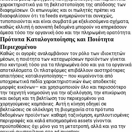
χαρακτηριστικά για τη βελτιστοποίηση της απόδοσης των
διαφημίσεων. Οι επωνυμίες και οι πωλητές πρέπει να
διασφαλίσουν ότι τα feeds ενημερώνονται συνεχώς,
τυποποιούνται και είναι συμβατά με εξελισσόμενα σχήματα,
καθώς ελλιπή ή ασυνεπή δεδομένα μπορούν να επηρεάσουν
άμεσα τόσο την οργανική όσο και την πληρωμένη ορατότητα.
Πρότυπα Καταλογοποίησης και Ποιότητα
Περιεχομένου
Καθώς οι αγορές αναλαμβάνουν τον ρόλο των ιδιοκτητών
μέσων, η ποιότητα των καταχωρίσεων προϊόντων γίνεται
πιο κεντρική τόσο για τα πληρωμένα όσο και για τα οργανικά
αποτελέσματα. Οι πλατφόρμες επιβάλλουν αυστηρότερες
απαιτήσεις καταλογοποίησης— που κυμαίνονται από
υποχρεωτικά πεδία χαρακτηριστικών έως αποδεκτές
μορφές εικόνων— και χρησιμοποιούν όλο και περισσότερο
την τεχνητή νοημοσύνη για την αξιολόγηση, την επικύρωση
και ακόμη και τη βελτίωση του περιεχομένου για
χορηγούμενες καμπάνιες. Αυτή η κίνηση οδηγεί σε
βελτιώσεις σε ολόκληρη τη βιομηχανία στα πρότυπα
δεδομένων προϊόντων: καθαρή ταξινόμηση, εμπλουτισμένες
περιγραφές και καλά επισημασμένα assets γίνονται
προϋποθέσεις όχι μόνο για τη μετατροπή, αλλά και για την
αρχική συμπερίληψη στο ad inventory.