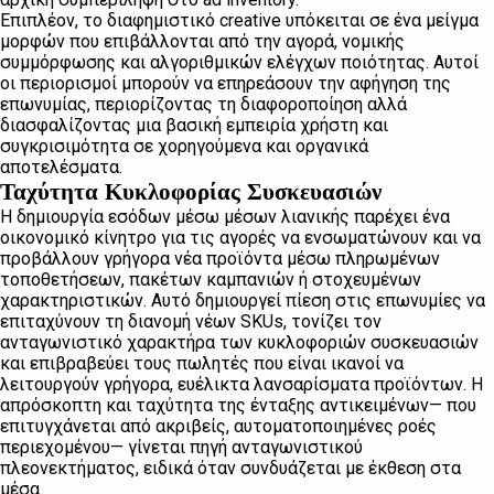
Επιπλέον, το διαφημιστικό creative υπόκειται σε ένα μείγμα
μορφών που επιβάλλονται από την αγορά, νομικής
συμμόρφωσης και αλγοριθμικών ελέγχων ποιότητας. Αυτοί
οι περιορισμοί μπορούν να επηρεάσουν την αφήγηση της
επωνυμίας, περιορίζοντας τη διαφοροποίηση αλλά
διασφαλίζοντας μια βασική εμπειρία χρήστη και
συγκρισιμότητα σε χορηγούμενα και οργανικά
αποτελέσματα.
Ταχύτητα Κυκλοφορίας Συσκευασιών
Η δημιουργία εσόδων μέσω μέσων λιανικής παρέχει ένα
οικονομικό κίνητρο για τις αγορές να ενσωματώνουν και να
προβάλλουν γρήγορα νέα προϊόντα μέσω πληρωμένων
τοποθετήσεων, πακέτων καμπανιών ή στοχευμένων
χαρακτηριστικών. Αυτό δημιουργεί πίεση στις επωνυμίες να
επιταχύνουν τη διανομή νέων SKUs, τονίζει τον
ανταγωνιστικό χαρακτήρα των κυκλοφοριών συσκευασιών
και επιβραβεύει τους πωλητές που είναι ικανοί να
λειτουργούν γρήγορα, ευέλικτα λανσαρίσματα προϊόντων. Η
απρόσκοπτη και ταχύτητα της ένταξης αντικειμένων— που
επιτυγχάνεται από ακριβείς, αυτοματοποιημένες ροές
περιεχομένου— γίνεται πηγή ανταγωνιστικού
πλεονεκτήματος, ειδικά όταν συνδυάζεται με έκθεση στα
μέσα.