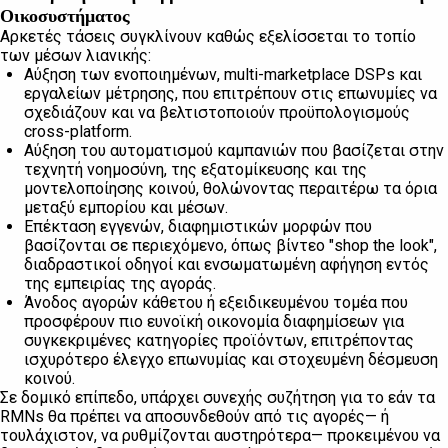
Οικοσυστήματος
Αρκετές τάσεις συγκλίνουν καθώς εξελίσσεται το τοπίο
των μέσων λιανικής:
Αύξηση των ενοποιημένων, multi-marketplace DSPs και
εργαλείων μέτρησης, που επιτρέπουν στις επωνυμίες να
σχεδιάζουν και να βελτιστοποιούν προϋπολογισμούς
cross-platform.
Αύξηση του αυτοματισμού καμπανιών που βασίζεται στην
τεχνητή νοημοσύνη, της εξατομίκευσης και της
μοντελοποίησης κοινού, θολώνοντας περαιτέρω τα όρια
μεταξύ εμπορίου και μέσων.
Επέκταση εγγενών, διαφημιστικών μορφών που
βασίζονται σε περιεχόμενο, όπως βίντεο "shop the look",
διαδραστικοί οδηγοί και ενσωματωμένη αφήγηση εντός
της εμπειρίας της αγοράς.
Άνοδος αγορών κάθετου ή εξειδικευμένου τομέα που
προσφέρουν πιο ευνοϊκή οικονομία διαφημίσεων για
συγκεκριμένες κατηγορίες προϊόντων, επιτρέποντας
ισχυρότερο έλεγχο επωνυμίας και στοχευμένη δέσμευση
κοινού.
Σε δομικό επίπεδο, υπάρχει συνεχής συζήτηση για το εάν τα
RMNs θα πρέπει να αποσυνδεθούν από τις αγορές— ή
τουλάχιστον, να ρυθμίζονται αυστηρότερα— προκειμένου να