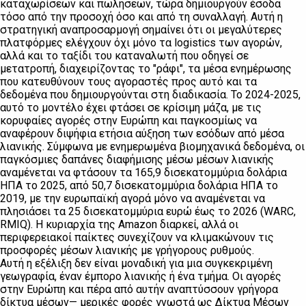
καταχωρίσεων και πωλήσεων, τώρα δημιουργούν έσοδα
τόσο από την προσοχή όσο και από τη συναλλαγή. Αυτή η
στρατηγική αναπροσαρμογή σημαίνει ότι οι μεγαλύτερες
πλατφόρμες ελέγχουν όχι μόνο τα logistics των αγορών,
αλλά και το ταξίδι του καταναλωτή που οδηγεί σε
μετατροπή, διαχειρίζοντας το "ράφι", τα μέσα ενημέρωσης
που κατευθύνουν τους αγοραστές προς αυτό και τα
δεδομένα που δημιουργούνται στη διαδικασία. Το 2024-2025,
αυτό το μοντέλο έχει φτάσει σε κρίσιμη μάζα, με τις
κορυφαίες αγορές στην Ευρώπη και παγκοσμίως να
αναφέρουν διψήφια ετήσια αύξηση των εσόδων από μέσα
λιανικής. Σύμφωνα με ενημερωμένα βιομηχανικά δεδομένα, οι
παγκόσμιες δαπάνες διαφήμισης μέσω μέσων λιανικής
αναμένεται να φτάσουν τα 165,9 δισεκατομμύρια δολάρια
ΗΠΑ το 2025, από 50,7 δισεκατομμύρια δολάρια ΗΠΑ το
2019, με την ευρωπαϊκή αγορά μόνο να αναμένεται να
πλησιάσει τα 25 δισεκατομμύρια ευρώ έως το 2026 (WARC,
RMIQ). Η κυριαρχία της Amazon διαρκεί, αλλά οι
περιφερειακοί παίκτες συνεχίζουν να κλιμακώνουν τις
προσφορές μέσων λιανικής με γρήγορους ρυθμούς.
Αυτή η εξέλιξη δεν είναι μοναδική για μια συγκεκριμένη
γεωγραφία, έναν έμπορο λιανικής ή ένα τμήμα. Οι αγορές
στην Ευρώπη και πέρα από αυτήν αναπτύσσουν γρήγορα
δίκτυα μέσων— μερικές φορές γνωστά ως Δίκτυα Μέσων