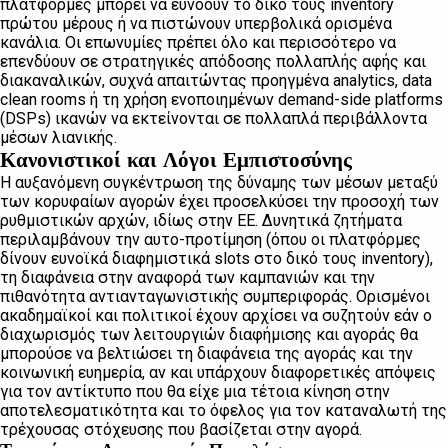
πλατφόρμες μπορεί να ευνοούν το δικό τους inventory
πρώτου μέρους ή να πιστώνουν υπερβολικά ορισμένα
κανάλια. Οι επωνυμίες πρέπει όλο και περισσότερο να
επενδύουν σε στρατηγικές απόδοσης πολλαπλής αφής και
διακαναλικών, συχνά απαιτώντας προηγμένα analytics, data
clean rooms ή τη χρήση ενοποιημένων demand-side platforms
(DSPs) ικανών να εκτείνονται σε πολλαπλά περιβάλλοντα
μέσων λιανικής.
Κανονιστικοί και Λόγοι Εμπιστοσύνης
Η αυξανόμενη συγκέντρωση της δύναμης των μέσων μεταξύ
των κορυφαίων αγορών έχει προσελκύσει την προσοχή των
ρυθμιστικών αρχών, ιδίως στην ΕΕ. Δυνητικά ζητήματα
περιλαμβάνουν την αυτο-προτίμηση (όπου οι πλατφόρμες
δίνουν ευνοϊκά διαφημιστικά slots στο δικό τους inventory),
τη διαφάνεια στην αναφορά των καμπανιών και την
πιθανότητα αντιανταγωνιστικής συμπεριφοράς. Ορισμένοι
ακαδημαϊκοί και πολιτικοί έχουν αρχίσει να συζητούν εάν ο
διαχωρισμός των λειτουργιών διαφήμισης και αγοράς θα
μπορούσε να βελτιώσει τη διαφάνεια της αγοράς και την
κοινωνική ευημερία, αν και υπάρχουν διαφορετικές απόψεις
για τον αντίκτυπο που θα είχε μια τέτοια κίνηση στην
αποτελεσματικότητα και το όφελος για τον καταναλωτή της
τρέχουσας στόχευσης που βασίζεται στην αγορά.