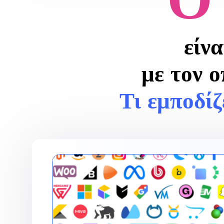
είνα
με τον ο
Τι εμποδίζ