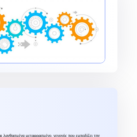
ναι λανθασμένα μεταφρασμένο, γεγονός που εμποδίζει την