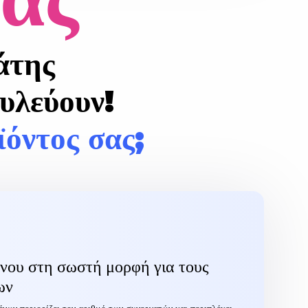
γάτης
ουλεύουν!
ϊόντος σας;
νου στη σωστή μορφή για τους
ων