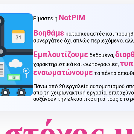
NotPIM
Είμαστε η
Βοηθάμε
κατασκευαστές και προμηθ
συνεργάτες όχι απλώς περιεχόμενο, αλλά
Εμπλουτίζουμε
διορ
δεδομένα,
τυπ
χαρακτηριστικά και φωτογραφίες,
ενσωματώνουμε
τα πάντα απευθ
Πάνω από 20 εργαλεία αυτοματισμού απ
από τη χειρωνακτική εργασία, επιταχύν
αυξάνουν την ελκυστικότητά τους στο ράφι
στόχος 