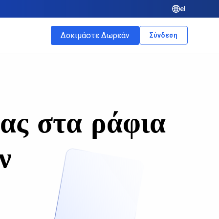
el
Δοκιμάστε Δωρεάν
Σύνδεση
σας στα ράφια
ν