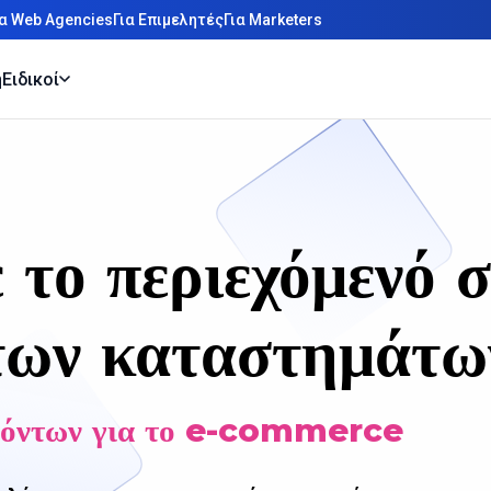
ια Web Agencies
Για Επιμελητές
Για Marketers
η
Ειδικοί
το περιεχόμενό 
των καταστημάτω
οϊόντων για το e-commerce