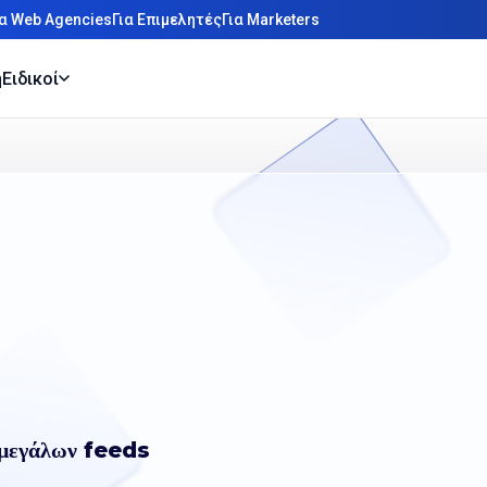
ια Web Agencies
Για Επιμελητές
Για Marketers
η
Ειδικοί
η μεγάλων feeds