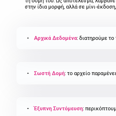
τη δομή του. Ως αποτέλεσμα, λαμβάνε
στην ίδια μορφή, αλλά σε μίνι-έκδοση
•
Αρχικά Δεδομένα
: διατηρούμε το
•
Σωστή Δομή
: το αρχείο παραμένε
•
Έξυπνη Συντόμευση
: περικόπτου