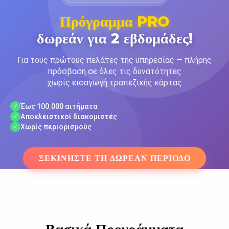
Πρόγραμμα PRO
δωρεάν για 2 εβδομάδες!
Για τους πρώτους πελάτες της υπηρεσίας — πλήρης
πρόσβαση σε όλες τις δυνατότητες
χωρίς εισαγωγή τραπεζικής κάρτας
Έως 100.000 αιτήματα
✓
Αποκλειστικοί διακομιστές
✓
Χωρίς περιορισμούς
✓
ΞΕΚΙΝΉΣΤΕ ΤΗ ΔΩΡΕΆΝ ΠΕΡΊΟΔΟ