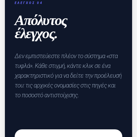
ΈΛΕΓΧΟΣ 04
Απόλυτος
έλεγχος.
Δεν εμπιστεύεστε πλέον το σύστημα «στα
τυφλά». Κάθε στιγμή, κάντε κλικ σε ένα
χαρακτηριστικό για να δείτε την προέλευσή
του: τις αρχικές ονομασίες στις πηγές και
το ποσοστό αντιστοίχισης.