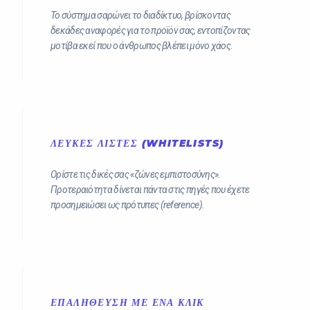
Το σύστημα σαρώνει το διαδίκτυο, βρίσκοντας
δεκάδες αναφορές για το προϊόν σας, εντοπίζοντας
μοτίβα εκεί που ο άνθρωπος βλέπει μόνο χάος.
ΛΕΥΚΈΣ ΛΊΣΤΕΣ (WHITELISTS)
Ορίστε τις δικές σας «ζώνες εμπιστοσύνης».
Προτεραιότητα δίνεται πάντα στις πηγές που έχετε
προσημειώσει ως πρότυπες (reference).
ΕΠΑΛΉΘΕΥΣΗ ΜΕ ΈΝΑ ΚΛΙΚ