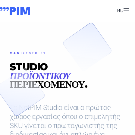
RU
MANIFESTO 01
STUDIO
ΠΡΟΪΟΝΤΙΚΟΥ
ΠΕΡΙΕΧΟΜΕΝΟΥ.
Το NotPIM Studio είναι ο πρώτος
χώρος εργασίας όπου ο επιμελητής
SKU γίνεται ο πρωταγωνιστής της
διαδικασίας και όχι απλώς ένα