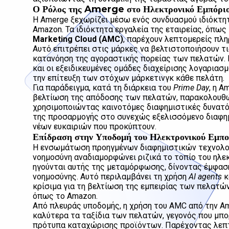
Ο Ρόλος της Amerge στο Ηλεκτρονικό Εμπόρι
Η Amerge ξεχωρίζει μέσω ενός συνδυασμού ιδιόκτητ
Amazon. Τα ιδιόκτητα εργαλεία της εταιρείας, όπως
Marketing Cloud (AMC)
, παρέχουν λεπτομερείς πλ
Αυτό επιτρέπει στις μάρκες να βελτιστοποιήσουν τ
κατανόηση της αγοραστικής πορείας των πελατών. Η
και οι εξειδικευμένες ομάδες διαχείρισης λογαριασ
την επίτευξη των στόχων μάρκετινγκ κάθε πελάτη.
Για παράδειγμα, κατά τη διάρκεια του
Prime Day
, η 
βελτίωση της απόδοσης των πελατών, παρακολουθ
χρησιμοποιώντας καινοτόμες διαφημιστικές δυνατότ
της προσαρμογής στο συνεχώς εξελισσόμενο διαφημ
νέων ευκαιριών που προκύπτουν.
Επίδραση στην Υποδομή του Ηλεκτρονικού Εμπο
Η ενσωμάτωση προηγμένων διαφημιστικών τεχνολο
νοημοσύνη αναδιαμορφώνει ριζικά το τοπίο του ηλ
ηγούνται αυτής της μεταμόρφωσης, δίνοντας έμφαση
νοημοσύνης. Αυτό περιλαμβάνει τη χρήση
AI agents
κ
κρίσιμα για τη βελτίωση της εμπειρίας των πελατ
όπως το Amazon.
Από πλευράς υποδομής, η χρήση του AMC από την Am
καλύτερα τα ταξίδια των πελατών, γεγονός που μπο
πρότυπα καταχώρισης προϊόντων. Παρέχοντας λεπ