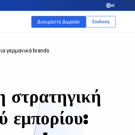
el
Δοκιμάστε Δωρεάν
Σύνδεση
ια γερμανικά brands
 στρατηγική
ύ εμπορίου: