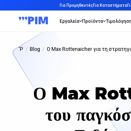
Για Προμηθευτές
Για Καταστήματα
Γ
Εργαλεία
Προϊόντα
Τιμολόγησ
'P
Blog
Ο Max Rottenaicher για τη στρατηγ
Ο Max Rott
του παγκόσ