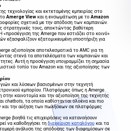
ο
ης τεχνολογίας και εκτεταμένης εμπειρίας στο
 το
Amerge View
και η ενσωμάτωση με το
Amazon
ηροφορίες σχετικά με την απόδοση των καμπανιών.
ις στρατηγικές τους, αποκτώντας βαθύτερη
 «προσέγγιση της Amerge που εστιάζει στο κοινό»
μών εξασφαλίζουν εξατομικευμένη υποστήριξη για
Amerge αξιοποίησε αποτελεσματικά το AMC για τη
ώντας στενά τα αποτελέσματα των καμπανιών και
ητες. Αυτή η προσέγγιση υπογραμμίζει τη σημασία
ιστικό τοπίο του Amazon και της αξιοποίησης των
ρίου
γιών και λύσεων βασισμένων στην τεχνητή
εκτρονικού εμπορίου. Πλατφόρμες όπως η Amerge
 στην καινοτομία και την αξιοποίηση της τεχνητής
αι
chatbots
, τα οποία καθίστανται ολοένα και πιο
ών και την αύξηση των πωλήσεων σε πλατφόρμες
erge βοηθά τις επιχειρήσεις να κατανοήσουν
ρεί να καθοδηγήσει τη
διαχείριση καταλόγου
και τα
τομερή ανάλυση της απόδοσης των διαφημίσεων σε