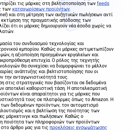
στηρίζει τις μάρκες στη βελτιστοποίηση των
feeds
ας των
καταχωρίσεων προϊόντων
.
nnel
) και στη μέτρηση των αυξητικών πωλήσεων αντί
ην εκτίμηση της πραγματικής απόδοσης των
ίζει ότι οι μάρκες δημιουργούν νέα έσοδα χωρίς να
λατών.
ημασία του συνδυασμού τεχνολογίας και
τρονικού εμπορίου. Καθώς οι μάρκες αντιμετωπίζουν
ών, η αξιοποίηση προηγμένων εργαλείων και
ακροπρόθεσμη επιτυχία. Ο ρόλος της τεχνητής
νολογιών θα συνεχίσει να διαμορφώνει το μέλλον
αιρίες ανάπτυξης και βελτιστοποίησης που οι
υν την ανταγωνιστικότητά τους.
αση στις στρατηγικές που βασίζονται σε δεδομένα
ων αποτελεί καθοριστική τάση. Η αποτελεσματική
οϊόντων είναι απαραίτητοι για τις μάρκες που
λκυστικότητά τους σε πλατφόρμες όπως το Amazon. Η
η των δεδομένων προϊόντων, τον αυτοματισμό
μπλουτισμός και η βελτίωση της ποιότητας των
ίες μάρκετινγκ και πωλήσεων. Καθώς ο
, η ποιότητα των πληροφοριών των προϊόντων
 στο άρθρο μας για τις
προκλήσεις ενσωμάτωσης