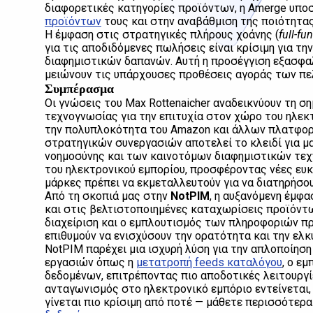
διαφορετικές κατηγορίες προϊόντων, η Amerge υπο
προϊόντων
τους και στην αναβάθμιση της ποιότητ
Η έμφαση στις στρατηγικές πλήρους χοάνης (
full-fu
για τις αποδιδόμενες πωλήσεις είναι κρίσιμη για τ
διαφημιστικών δαπανών. Αυτή η προσέγγιση εξασφαλ
μειώνουν τις υπάρχουσες προθέσεις αγοράς των πε
Συμπέρασμα
Οι γνώσεις του Max Rottenaicher αναδεικνύουν τη σ
τεχνογνωσίας για την επιτυχία στον χώρο του ηλεκ
την πολυπλοκότητα του Amazon και άλλων πλατφορμ
στρατηγικών συνεργασιών αποτελεί το κλειδί για μ
νοημοσύνης και των καινοτόμων διαφημιστικών τεχ
του ηλεκτρονικού εμπορίου, προσφέροντας νέες ευκ
μάρκες πρέπει να εκμεταλλευτούν για να διατηρήσο
Από τη σκοπιά μας στην
NotPIM
, η αυξανόμενη έμφ
και στις βελτιστοποιημένες καταχωρίσεις προϊόντ
διαχείριση και ο εμπλουτισμός των πληροφοριών πρ
επιθυμούν να ενισχύσουν την ορατότητα και την ε
NotPIM παρέχει μια ισχυρή λύση για την απλοποίησ
εργασιών όπως η
μετατροπή feeds καταλόγου
, ο ε
δεδομένων, επιτρέποντας πιο αποδοτικές λειτουργ
ανταγωνισμός στο ηλεκτρονικό εμπόριο εντείνεται
γίνεται πιο κρίσιμη από ποτέ — μάθετε περισσότερα