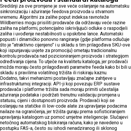
Središnji za ove promjene je sve veće oslanjanje na automatsku
sinkronizaciju i ažuriranje feedova proizvoda u stvarnom
vremenu. Algoritmi za zalihe poput indeksa ravnoteže
Wildberries mogu prisiliti prodavače da održavaju veće razine
zaliha na platformi, potencijalno iskrivljujući odluke o raspodjeli
zaliha i uvođenje nestabilnosti u opskrbne lance. Automatski
popusti i dinamičko ponovno rangiranje (gdje platforma odlučuje
što je "atraktivno cijenjeno" i u skladu s tim prilagođava SKU-ove
koji ispunjavaju uvjete za promociju) ometaju tradicionalnu
kontrolu prodavača nad pozicioniranjem proizvoda i strategijom
određivanja cijena. To utječe na kvalitetu kataloga, jer prodavači
možda moraju često prilagođavati parametre feeda kako bi bili u
skladu s pravilima volatilnog tržišta ili riskiraju kaznu.
Dodatno, takvi mehanizmi postavljaju značajne zahtjeve u
infrastrukturnoj integraciji. API-ji koji povezuju ERP sustave
prodavača i platforme tržišta sada moraju primiti učestalija
ažuriranja podataka i podržati trenutnu validaciju promjena u
statusu, cijeni i dostupnosti proizvoda. Prodavači koji se
oslanjaju na statičke ili low-code alate za upravljanje podacima
nailaze na ograničenja, jer tržišta guraju prema sofisticiranijem
upravljanju katalogom uz pomoć umjetne inteligencije. Slučajevi
netočnog automatskog blokiranja računa, kako je navedeno u
postupku FAS-a, često su ishodi nenadziranog ili sklonog