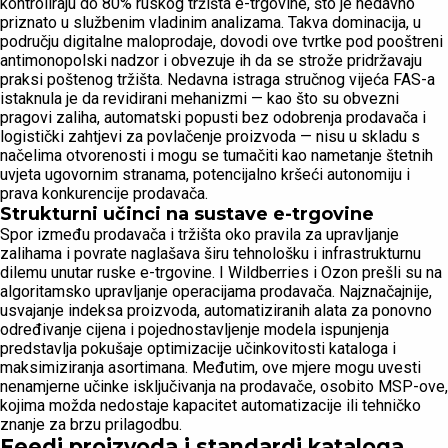
kontroliraju do 80% ruskog tržišta e-trgovine, što je nedavno
priznato u službenim vladinim analizama. Takva dominacija, u
području digitalne maloprodaje, dovodi ove tvrtke pod pooštreni
antimonopolski nadzor i obvezuje ih da se strože pridržavaju
praksi poštenog tržišta. Nedavna istraga stručnog vijeća FAS-a
istaknula je da revidirani mehanizmi — kao što su obvezni
pragovi zaliha, automatski popusti bez odobrenja prodavača i
logistički zahtjevi za povlačenje proizvoda — nisu u skladu s
načelima otvorenosti i mogu se tumačiti kao nametanje štetnih
uvjeta ugovornim stranama, potencijalno kršeći autonomiju i
prava konkurencije prodavača.
Strukturni učinci na sustave e-trgovine
Spor između prodavača i tržišta oko pravila za upravljanje
zalihama i povrate naglašava širu tehnološku i infrastrukturnu
dilemu unutar ruske e-trgovine. I Wildberries i Ozon prešli su na
algoritamsko upravljanje operacijama prodavača. Najznačajnije,
usvajanje indeksa proizvoda, automatiziranih alata za ponovno
određivanje cijena i pojednostavljenje modela ispunjenja
predstavlja pokušaje optimizacije učinkovitosti kataloga i
maksimiziranja asortimana. Međutim, ove mjere mogu uvesti
nenamjerne učinke isključivanja na prodavače, osobito MSP-ove,
kojima možda nedostaje kapacitet automatizacije ili tehničko
znanje za brzu prilagodbu.
Feedi proizvoda i standardi kataloga