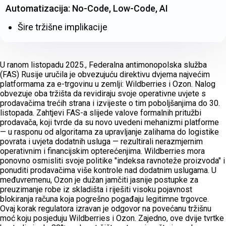
Automatizacija: No-Code, Low-Code, AI
Šire tržišne implikacije
U ranom listopadu 2025., Federalna antimonopolska služba
(FAS) Rusije uručila je obvezujuću direktivu dvjema najvećim
platformama za e-trgovinu u zemlji: Wildberries i Ozon. Nalog
obvezuje oba tržišta da revidiraju svoje operativne uvjete s
prodavačima trećih strana i izvijeste o tim poboljšanjima do 30.
listopada. Zahtjevi FAS-a slijede valove formalnih pritužbi
prodavača, koji tvrde da su novo uvedeni mehanizmi platforme
— u rasponu od algoritama za upravljanje zalihama do logistike
povrata i uvjeta dodatnih usluga — rezultirali nerazmjernim
operativnim i financijskim opterećenjima. Wildberries mora
ponovno osmisliti svoje politike "indeksa ravnoteže proizvoda" i
ponuditi prodavačima više kontrole nad dodatnim uslugama. U
međuvremenu, Ozon je dužan jamčiti jasnije postupke za
preuzimanje robe iz skladišta i riješiti visoku pojavnost
blokiranja računa koja pogrešno pogađaju legitimne trgovce.
Ovaj korak regulatora izravan je odgovor na povećanu tržišnu
moć koju posjeduju Wildberries i Ozon. Zajedno, ove dvije tvrtke