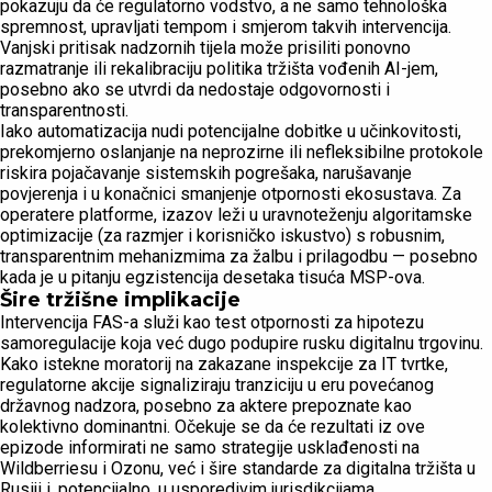
pokazuju da će regulatorno vodstvo, a ne samo tehnološka
spremnost, upravljati tempom i smjerom takvih intervencija.
Vanjski pritisak nadzornih tijela može prisiliti ponovno
razmatranje ili rekalibraciju politika tržišta vođenih AI-jem,
posebno ako se utvrdi da nedostaje odgovornosti i
transparentnosti.
Iako automatizacija nudi potencijalne dobitke u učinkovitosti,
prekomjerno oslanjanje na neprozirne ili nefleksibilne protokole
riskira pojačavanje sistemskih pogrešaka, narušavanje
povjerenja i u konačnici smanjenje otpornosti ekosustava. Za
operatere platforme, izazov leži u uravnoteženju algoritamske
optimizacije (za razmjer i korisničko iskustvo) s robusnim,
transparentnim mehanizmima za žalbu i prilagodbu — posebno
kada je u pitanju egzistencija desetaka tisuća MSP-ova.
Šire tržišne implikacije
Intervencija FAS-a služi kao test otpornosti za hipotezu
samoregulacije koja već dugo podupire rusku digitalnu trgovinu.
Kako istekne moratorij na zakazane inspekcije za IT tvrtke,
regulatorne akcije signaliziraju tranziciju u eru povećanog
državnog nadzora, posebno za aktere prepoznate kao
kolektivno dominantni. Očekuje se da će rezultati iz ove
epizode informirati ne samo strategije usklađenosti na
Wildberriesu i Ozonu, već i šire standarde za digitalna tržišta u
Rusiji i, potencijalno, u usporedivim jurisdikcijama.