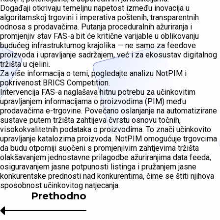
Događaji otkrivaju temeljnu napetost između inovacija u
algoritamskoj trgovini i imperativa poštenih, transparentnih
odnosa s prodavačima. Putanja proceduralnih ažuriranja i
promjenjiv stav FAS-a bit će kritične varijable u oblikovanju
budućeg infrastrukturnog krajolika — ne samo za feedove
proizvoda i upravljanje sadržajem, već i za ekosustav digitalnog
tržišta u cjelini.
Za više informacija o temi, pogledajte analizu NotPIM i
pokrivenost BRICS Competition.
Intervencija FAS-a naglašava hitnu potrebu za učinkovitim
upravljanjem informacijama o proizvodima (PIM) među
prodavačima e-trgovine. Povećano oslanjanje na automatizirane
sustave putem tržišta zahtijeva čvrstu osnovu točnih,
visokokvalitetnih podataka o proizvodima. To znači učinkovito
upravljanje katalozima proizvoda. NotPIM omogućuje trgovcima
da budu otporniji suočeni s promjenjivim zahtjevima tržišta
olakšavanjem jednostavne prilagodbe ažuriranjima data feeda,
osiguravanjem jasne potpunosti listinga i pružanjem jasne
konkurentske prednosti nad konkurentima, čime se štiti njihova
sposobnost učinkovitog natjecanja.
Prethodno