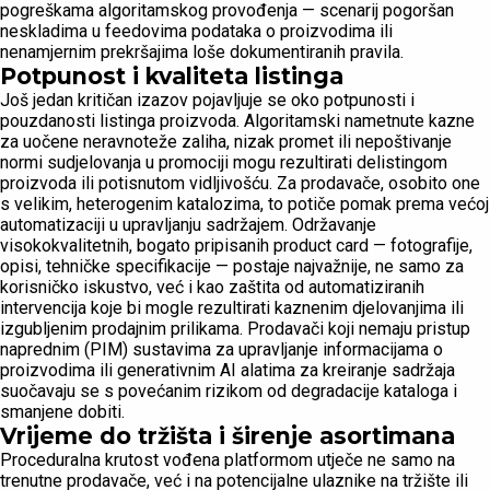
pogreškama algoritamskog provođenja — scenarij pogoršan
neskladima u feedovima podataka o proizvodima ili
nenamjernim prekršajima loše dokumentiranih pravila.
Potpunost i kvaliteta listinga
Još jedan kritičan izazov pojavljuje se oko potpunosti i
pouzdanosti listinga proizvoda. Algoritamski nametnute kazne
za uočene neravnoteže zaliha, nizak promet ili nepoštivanje
normi sudjelovanja u promociji mogu rezultirati delistingom
proizvoda ili potisnutom vidljivošću. Za prodavače, osobito one
s velikim, heterogenim katalozima, to potiče pomak prema većoj
automatizaciji u upravljanju sadržajem. Održavanje
visokokvalitetnih, bogato pripisanih product card — fotografije,
opisi, tehničke specifikacije — postaje najvažnije, ne samo za
korisničko iskustvo, već i kao zaštita od automatiziranih
intervencija koje bi mogle rezultirati kaznenim djelovanjima ili
izgubljenim prodajnim prilikama. Prodavači koji nemaju pristup
naprednim (PIM) sustavima za upravljanje informacijama o
proizvodima ili generativnim AI alatima za kreiranje sadržaja
suočavaju se s povećanim rizikom od degradacije kataloga i
smanjene dobiti.
Vrijeme do tržišta i širenje asortimana
Proceduralna krutost vođena platformom utječe ne samo na
trenutne prodavače, već i na potencijalne ulaznike na tržište ili