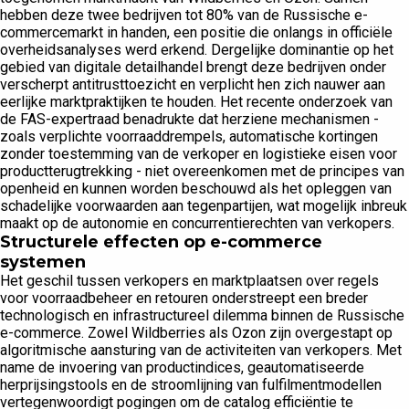
hebben deze twee bedrijven tot 80% van de Russische e-
commercemarkt in handen, een positie die onlangs in officiële
overheidsanalyses werd erkend. Dergelijke dominantie op het
gebied van digitale detailhandel brengt deze bedrijven onder
verscherpt antitrusttoezicht en verplicht hen zich nauwer aan
eerlijke marktpraktijken te houden. Het recente onderzoek van
de FAS-expertraad benadrukte dat herziene mechanismen -
zoals verplichte voorraaddrempels, automatische kortingen
zonder toestemming van de verkoper en logistieke eisen voor
productterugtrekking - niet overeenkomen met de principes van
openheid en kunnen worden beschouwd als het opleggen van
schadelijke voorwaarden aan tegenpartijen, wat mogelijk inbreuk
maakt op de autonomie en concurrentierechten van verkopers.
Structurele effecten op e-commerce
systemen
Het geschil tussen verkopers en marktplaatsen over regels
voor voorraadbeheer en retouren onderstreept een breder
technologisch en infrastructureel dilemma binnen de Russische
e-commerce. Zowel Wildberries als Ozon zijn overgestapt op
algoritmische aansturing van de activiteiten van verkopers. Met
name de invoering van productindices, geautomatiseerde
herprijsingstools en de stroomlijning van fulfilmentmodellen
vertegenwoordigt pogingen om de catalog efficiëntie te