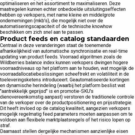
optimaliseren en het assortiment te maximaliseren. Deze
maatregelen kunnen echter onbedoelde uitsluitingseffecten
hebben op verkopers, met name kleine en middelgrote
ondernemingen (mkb's), die mogelijk niet over de
automatiseringscapaciteit of de technische knowhow
beschikken om zich snel aan te passen.
Product feeds en catalog standaarden
Centraal in deze veranderingen staat de toenemende
afhankelijkheid van automatische synchronisatie en real-time
updating van product feeds. Voorraad algoritmen zoals de
Wildberries balance index kunnen verkopers dwingen hogere
voorraadniveaus op het platform aan te houden, wat mogelijk de
voorraadallocatiebeslissingen scheeftrekt en volatiliteit in de
toeleveringsketens introduceert. Geautomatiseerde kortingen
en dynamische herindeling (waarbij het platform beslist wat
"aantrekkelijk geprijsd" is en promotie-SKU's
dienovereenkomstig aanpast) verstoren de traditionele controle
van de verkoper over de productpositionering en prijsstrategie.
Dit heeft invloed op de catalog kwaliteit, aangezien verkopers
mogelijk regelmatig feed parameters moeten aanpassen om te
voldoen aan flexibele marktplaatsregels of het risico lopen op
straf.
Daarnaast stellen dergelijke mechanismen aanzienlijke eisen