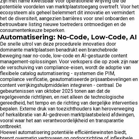
zijn met name kwetsbaar voor operationele wrijving die de
potentiële voordelen van marktplaatstoegang overtreft. Voor het
ecosysteem als geheel belemmert dit innovatie en vermindert
het de diversiteit, aangezien barrières voor snel onboarden en
betrouwbare listing nieuwe toetreders ontmoedigen en de
consumentenkeuze beperken.
Automatisering: No-Code, Low-Code, AI
De snelle uitrol van deze procedurele innovaties door
dominante marktplaatsen benadrukt een branchebrede
beweging naar no-code, low-code en AI-gestuurde content
management-oplossingen. Voor verkopers die op zoek zijn naar
de verschuiving van compliance-eisen, wordt de adoptie van
flexibele catalog automatisering - systemen die PIM,
compliance verificatie, geautomatiseerde prijsaanbevelingen en
content verrijkingshulpmiddelen integreren - centraal. De
gebeurtenissen van oktober 2025 tonen aan dat de
regelgevende richtlijnen, en niet alleen de technologische
gereedheid, het tempo en de richting van dergelijke interventies
bepalen. Externe druk van toezichthouders kan heroverweging
of herkalibratie van AI-gedreven marktplaatsbeleid afdwingen,
vooral waar het aan verantwoordelijkheid en transparantie
ontbreekt.
Hoewel automatisering potentiële efficiëntiewinsten biedt,
brengt overmatig vertrouwen op ondoorzichtige of inflexibele