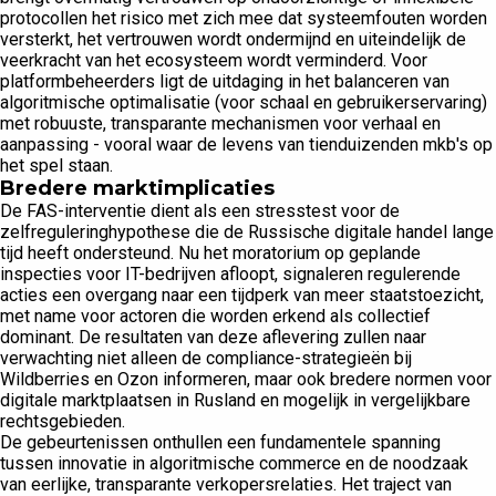
protocollen het risico met zich mee dat systeemfouten worden
versterkt, het vertrouwen wordt ondermijnd en uiteindelijk de
veerkracht van het ecosysteem wordt verminderd. Voor
platformbeheerders ligt de uitdaging in het balanceren van
algoritmische optimalisatie (voor schaal en gebruikerservaring)
met robuuste, transparante mechanismen voor verhaal en
aanpassing - vooral waar de levens van tienduizenden mkb's op
het spel staan.
Bredere marktimplicaties
De FAS-interventie dient als een stresstest voor de
zelfreguleringhypothese die de Russische digitale handel lange
tijd heeft ondersteund. Nu het moratorium op geplande
inspecties voor IT-bedrijven afloopt, signaleren regulerende
acties een overgang naar een tijdperk van meer staatstoezicht,
met name voor actoren die worden erkend als collectief
dominant. De resultaten van deze aflevering zullen naar
verwachting niet alleen de compliance-strategieën bij
Wildberries en Ozon informeren, maar ook bredere normen voor
digitale marktplaatsen in Rusland en mogelijk in vergelijkbare
rechtsgebieden.
De gebeurtenissen onthullen een fundamentele spanning
tussen innovatie in algoritmische commerce en de noodzaak
van eerlijke, transparante verkopersrelaties. Het traject van