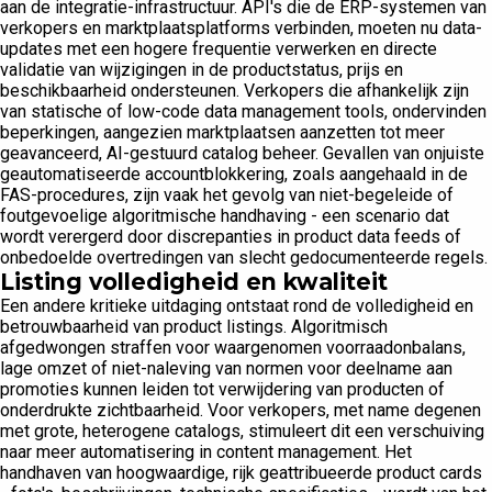
aan de integratie-infrastructuur. API's die de ERP-systemen van
verkopers en marktplaatsplatforms verbinden, moeten nu data-
updates met een hogere frequentie verwerken en directe
validatie van wijzigingen in de productstatus, prijs en
beschikbaarheid ondersteunen. Verkopers die afhankelijk zijn
van statische of low-code data management tools, ondervinden
beperkingen, aangezien marktplaatsen aanzetten tot meer
geavanceerd, AI-gestuurd catalog beheer. Gevallen van onjuiste
geautomatiseerde accountblokkering, zoals aangehaald in de
FAS-procedures, zijn vaak het gevolg van niet-begeleide of
foutgevoelige algoritmische handhaving - een scenario dat
wordt verergerd door discrepanties in product data feeds of
onbedoelde overtredingen van slecht gedocumenteerde regels.
Listing volledigheid en kwaliteit
Een andere kritieke uitdaging ontstaat rond de volledigheid en
betrouwbaarheid van product listings. Algoritmisch
afgedwongen straffen voor waargenomen voorraadonbalans,
lage omzet of niet-naleving van normen voor deelname aan
promoties kunnen leiden tot verwijdering van producten of
onderdrukte zichtbaarheid. Voor verkopers, met name degenen
met grote, heterogene catalogs, stimuleert dit een verschuiving
naar meer automatisering in content management. Het
handhaven van hoogwaardige, rijk geattribueerde product cards