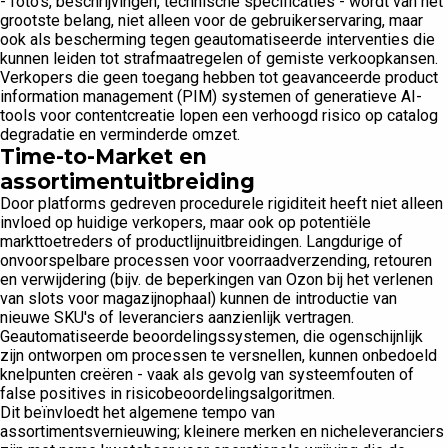
- foto's, beschrijvingen, technische specificaties - wordt van het
grootste belang, niet alleen voor de gebruikerservaring, maar
ook als bescherming tegen geautomatiseerde interventies die
kunnen leiden tot strafmaatregelen of gemiste verkoopkansen.
Verkopers die geen toegang hebben tot geavanceerde product
information management (PIM) systemen of generatieve AI-
tools voor contentcreatie lopen een verhoogd risico op catalog
degradatie en verminderde omzet.
Time-to-Market en
assortimentuitbreiding
Door platforms gedreven procedurele rigiditeit heeft niet alleen
invloed op huidige verkopers, maar ook op potentiële
markttoetreders of productlijnuitbreidingen. Langdurige of
onvoorspelbare processen voor voorraadverzending, retouren
en verwijdering (bijv. de beperkingen van Ozon bij het verlenen
van slots voor magazijnophaal) kunnen de introductie van
nieuwe SKU's of leveranciers aanzienlijk vertragen.
Geautomatiseerde beoordelingssystemen, die ogenschijnlijk
zijn ontworpen om processen te versnellen, kunnen onbedoeld
knelpunten creëren - vaak als gevolg van systeemfouten of
false positives in risicobeoordelingsalgoritmen.
Dit beïnvloedt het algemene tempo van
assortimentsvernieuwing; kleinere merken en nicheleveranciers