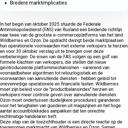
Bredere marktimplicaties
In het begin van oktober 2025 stuurde de Federale
Antimonopoliedienst (FAS) van Rusland een bindende richtlijn
naar twee van de grootste e-commerceplatforms van het land:
Wildberries en Ozon. De opdracht dwingt beide marktplaatsen
hun operationele voorwaarden met externe verkopers te herzien
en voor 30 oktober verslag uit te brengen over deze
verbeteringen. De eisen van de FAS volgen op een golf van
formele klachten van verkopers, die stellen dat nieuw
geïntroduceerde platformmechanismen - variërend van
voorraadbeheer algoritmen tot retourlogistiek en de
voorwaarden van aanvullende diensten - hebben geleid tot
onevenredige operationele en financiële lasten. Wildberries
moet zijn beleid voor de "productbalansindex" herzien en
verkopers meer controle geven over aanvullende diensten.
Ozon moet ondertussen duidelijkere procedures garanderen
voor het terughalen van goederen uit magazijnen en het hoge
aantal accountblokkades aanpakken dat ten onrechte
rechtmatige handelaren treft.
Deze stap van de toezichthouder is een directe reactie op de
toegenomen marktmacht van Wildberries en Ozon. Samen