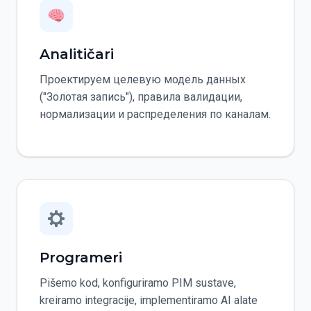
Analitičari
Проектируем целевую модель данных
("Золотая запись"), правила валидации,
нормализации и распределения по каналам.
Programeri
Pišemo kod, konfiguriramo PIM sustave,
kreiramo integracije, implementiramo AI alate