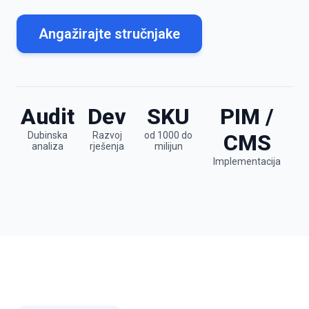
Angažirajte stručnjake
Audit
Dev
SKU
PIM /
Dubinska
Razvoj
od 1000 do
CMS
analiza
rješenja
milijun
Implementacija