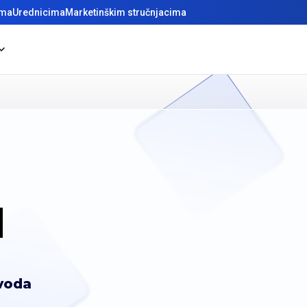
ima
Urednicima
Marketinškim stručnjacima
d
zvoda