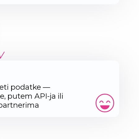
zeti podatke —
 putem API-ja ili
partnerima