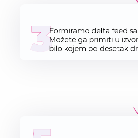
3
Formiramo delta feed s
Možete ga primiti u izvo
bilo kojem od desetak d