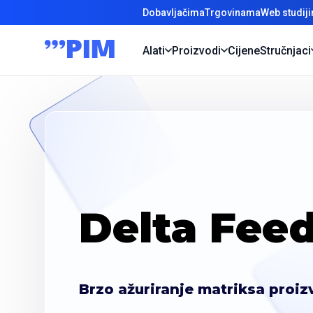
Dobavljačima
Trgovinama
Web studij
Alati
Proizvodi
Cijene
Stručnjaci
Delta Fee
Brzo ažuriranje matriksa proi