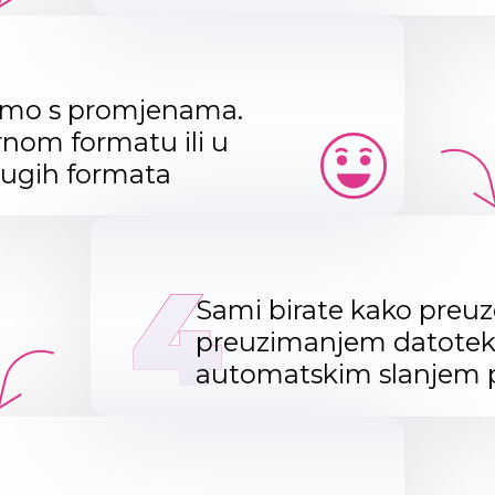
amo s promjenama.
rnom formatu ili u
rugih formata
4
Sami birate kako preu
preuzimanjem datoteke,
automatskim slanjem 