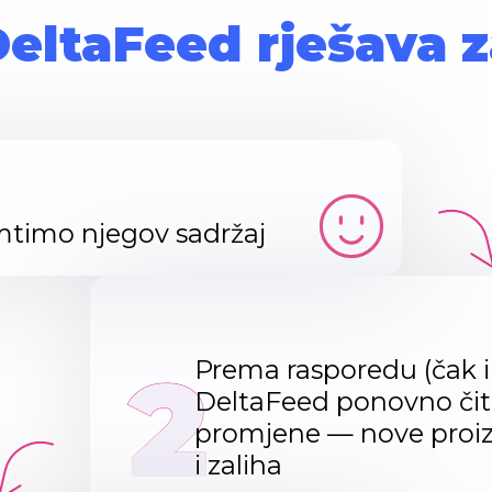
eltaFeed rješava 
amtimo njegov sadržaj
2
Prema rasporedu (čak i
DeltaFeed ponovno čita 
promjene — nove proizv
i zaliha