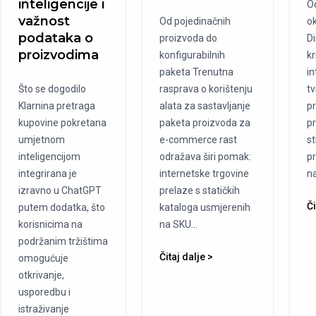
inteligencije i
O
važnost
Od pojedinačnih
ok
podataka o
proizvoda do
Di
proizvodima
konfigurabilnih
kr
paketa Trenutna
i
Što se dogodilo
rasprava o korištenju
tv
Klarnina pretraga
alata za sastavljanje
pr
kupovine pokretana
paketa proizvoda za
p
umjetnom
e-commerce rast
st
inteligencijom
odražava širi pomak:
p
integrirana je
internetske trgovine
na
izravno u ChatGPT
prelaze s statičkih
Či
putem dodatka, što
kataloga usmjerenih
korisnicima na
na SKU...
podržanim tržištima
Čitaj dalje >
omogućuje
otkrivanje,
usporedbu i
istraživanje