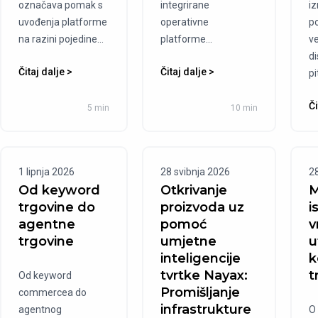
označava pomak s
integrirane
i
uvođenja platforme
operativne
p
na razini pojedine...
platforme...
v
di
Čitaj dalje >
Čitaj dalje >
pi
Či
5 min
10 min
1 lipnja 2026
28 svibnja 2026
2
Od keyword
Otkrivanje
M
trgovine do
proizvoda uz
i
agentne
pomoć
v
trgovine
umjetne
u
inteligencije
k
tvrtke Nayax:
t
Od keyword
Promišljanje
commercea do
infrastrukture
agentnog
O