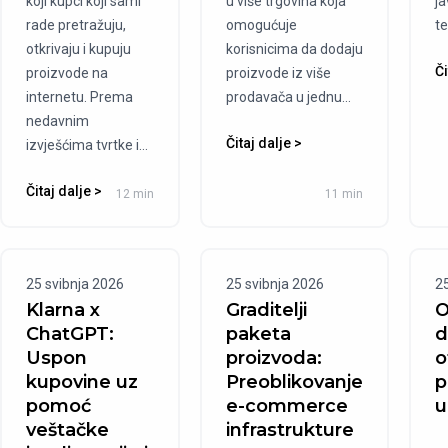
koji kupci koji sami
u više trgovina koja
ja
rade pretražuju,
omogućuje
te
otkrivaju i kupuju
korisnicima da dodaju
Či
proizvode na
proizvode iz više
internetu. Prema
prodavača u jednu...
nedavnim
Čitaj dalje >
izvješćima tvrtke i...
Čitaj dalje >
12 min
11 min
25 svibnja 2026
25 svibnja 2026
2
Klarna x
Graditelji
O
ChatGPT:
paketa
d
Uspon
proizvoda:
o
kupovine uz
Preoblikovanje
p
pomoć
e-commerce
u
veštačke
infrastrukture