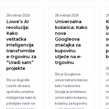
28 svibnja 2026
28 svibnja 2026
2
Lowe’s AI
Univerzalna
K
revolucija:
košarica: Kako
l
Kako
nova
u
veštačka
Googleova
s
inteligencija
značajka za
o
transformiše
kupovinu
p
e-trgovinu za
utječe na e-
b
“Uradi sam”
trgovinu
projekte
Št
Što je Googleova
T
Što se dogodilo
univerzalna košarica i
u 
Lowe’s ubrzava
kako funkcionira
tr
upotrebu umjetne
Google je predstavio
m
inteligencije kako bi
univerzalnu košaricu,
tr
poboljšao način na
košaricu za kupovinu
po