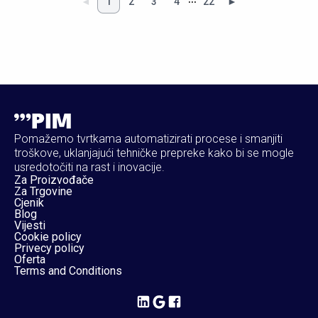
◄
1
2
3
4
22
►
Pomažemo tvrtkama automatizirati procese i smanjiti
troškove, uklanjajući tehničke prepreke kako bi se mogle
usredotočiti na rast i inovacije.
Za Proizvođače
Za Trgovine
Cjenik
Blog
Vijesti
Cookie policy
Privecy policy
Oferta
Terms and Conditions