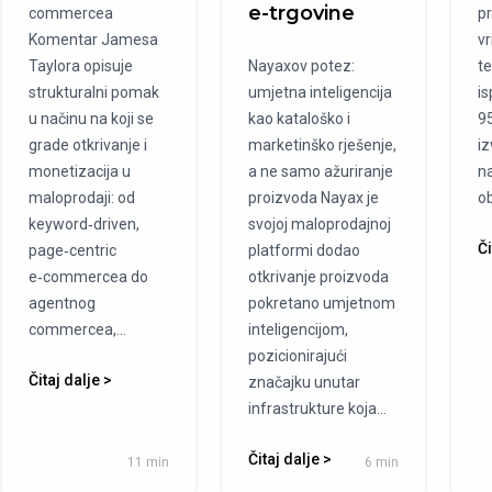
e-trgovine
commercea
pr
Komentar Jamesa
v
Taylora opisuje
Nayaxov potez:
te
strukturalni pomak
umjetna inteligencija
is
u načinu na koji se
kao kataloško i
9
grade otkrivanje i
marketinško rješenje,
iz
monetizacija u
a ne samo ažuriranje
na
maloprodaji: od
proizvoda Nayax je
ob
keyword‑driven,
svojoj maloprodajnoj
Či
page‑centric
platformi dodao
e‑commercea do
otkrivanje proizvoda
agentnog
pokretano umjetnom
commercea,...
inteligencijom,
pozicionirajući
Čitaj dalje >
značajku unutar
infrastrukture koja...
Čitaj dalje >
11 min
6 min