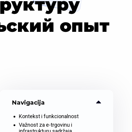
руктуру
ьский опыт
Navigacija
Kontekst i funkcionalnost
Važnost za e-trgovinu i
infrastrukturu sadržaja