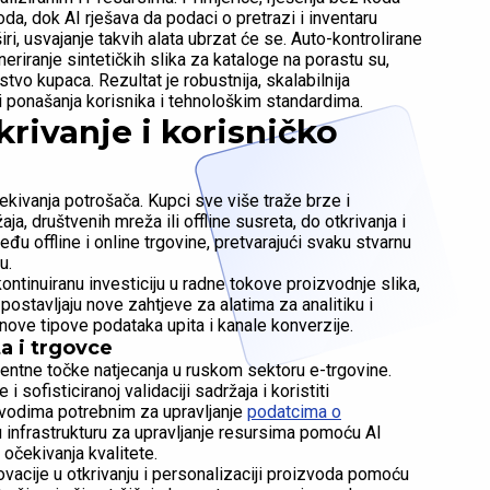
da, dok AI rješava da podaci o pretrazi i inventaru
iri, usvajanje takvih alata ubrzat će se. Auto-kontrolirane
eriranje sintetičkih slika za kataloge na porastu su,
stvo kupaca. Rezultat je robustnija, skalabilnija
ji ponašanja korisnika i tehnološkim standardima.
krivanje i korisničko
ekivanja potrošača. Kupci sve više traže brze i
ja, društvenih mreža ili offline susreta, do otkrivanja i
đu offline i online trgovine, pretvarajući svaku stvarnu
u.
ontinuiranu investiciju u radne tokove proizvodnje slika,
ostavljaju nove zahtjeve za alatima za analitiku i
i nove tipove podataka upita i kanale konverzije.
a i trgovce
rentne točke natjecanja u ruskom sektoru e-trgovine.
 sofisticiranoj validaciji sadržaja i koristiti
zvodima potrebnim za upravljanje
podatcima o
nu infrastrukturu za upravljanje resursima pomoću AI
 očekivanja kvalitete.
novacije u otkrivanju i personalizaciji proizvoda pomoću