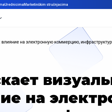
ima
Urednicima
Marketinškim stručnjacima
: влияние на электронную коммерцию, инфраструктур
скает визуаль
ие на элект