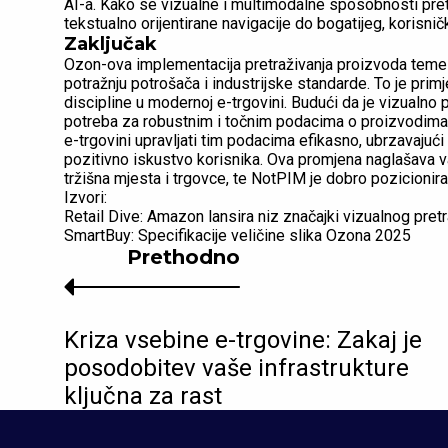
AI-a. Kako se vizualne i multimodalne sposobnosti pret
tekstualno orijentirane navigacije do bogatijeg, korisnič
Zaključak
Ozon-ova implementacija pretraživanja proizvoda temelj
potražnju potrošača i industrijske standarde. To je prim
discipline u modernoj e-trgovini. Budući da je vizualno 
potreba za robustnim i točnim podacima o proizvodima 
e-trgovini upravljati tim podacima efikasno, ubrzavajući 
pozitivno iskustvo korisnika. Ova promjena naglašava v
tržišna mjesta i trgovce, te NotPIM je dobro pozicioni
Izvori:
Retail Dive: Amazon lansira niz značajki vizualnog pretr
SmartBuy: Specifikacije veličine slika Ozona 2025
Prethodno
Kriza vsebine e-trgovine: Zakaj je
posodobitev vaše infrastrukture
ključna za rast