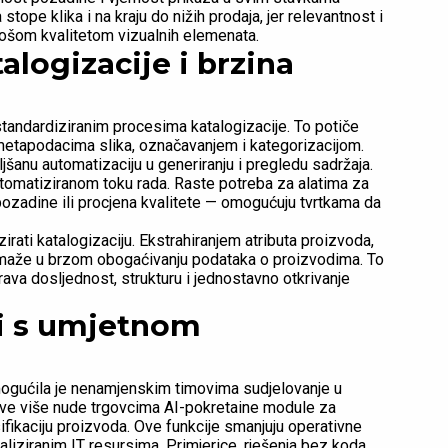
ope klika i na kraju do nižih prodaja, jer relevantnost i
 lošom kvalitetom vizualnih elemenata.
alogizacije i brzina
standardiziranim procesima katalogizacije. To potiče
 metapodacima slika, označavanjem i kategorizacijom.
jšanu automatizaciju u generiranju i pregledu sadržaja.
tomatiziranom toku rada. Raste potreba za alatima za
ozadine ili procjena kvalitete — omogućuju tvrtkama da
ati katalogizaciju. Ekstrahiranjem atributa proizvoda,
I pomaže u brzom obogaćivanju podataka o proizvodima. To
ava dosljednost, strukturu i jednostavno otkrivanje
 i s umjetnom
omogućila je nenamjenskim timovima sudjelovanje u
sve više nude trgovcima AI-pokretaine module za
ifikaciju proizvoda. Ove funkcije smanjuju operativne
jaliziranim IT resursima. Primjerice, rješenja bez koda