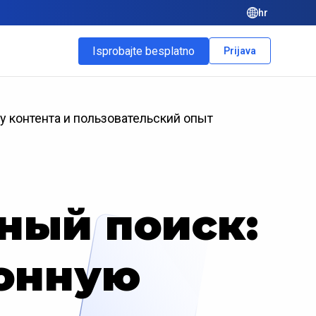
hr
Isprobajte besplatno
Prijava
у контента и пользовательский опыт
ный поиск:
ронную