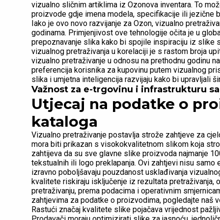
vizualno sličnim artiklima iz Ozonova inventara. To m
proizvode gdje imena modela, specifikacije ili jezične ba
Iako je ovo novo razvijanje za Ozon, vizualno pretraživa
godinama. Primjenjivost ove tehnologije očita je u global
prepoznavanje slika kako bi spojile inspiraciju iz slike
vizualnog pretraživanja u korelaciji je s rastom broja u
vizualno pretraživanje u odnosu na prethodnu godinu na
preferencija korisnika za kupovinu putem vizualnog pr
slika i umjetna inteligencija razvijaju kako bi upravljali 
Važnost za e-trgovinu i infrastrukturu s
Utjecaj na podatke o pro
kataloga
Vizualno pretraživanje postavlja strože zahtjeve za cjel
mora biti prikazan s visokokvalitetnom slikom koja stro
zahtijeva da su sve glavne slike proizvoda najmanje 10
tekstualnih ili logo preklapanja. Ovi zahtjevi nisu samo 
izravno poboljšavaju pouzdanost usklađivanja vizualnog
kvalitete riskiraju isključenje iz rezultata pretraživanja,
pretraživanju, prema podacima i operativnim smjernica
zahtjevima za podatke o proizvodima, pogledajte naš 
Rastući značaj kvalitete slike pojačava vrijednost pažlji
Prodavači moraju optimizirati slike za jasnoću, jednoli