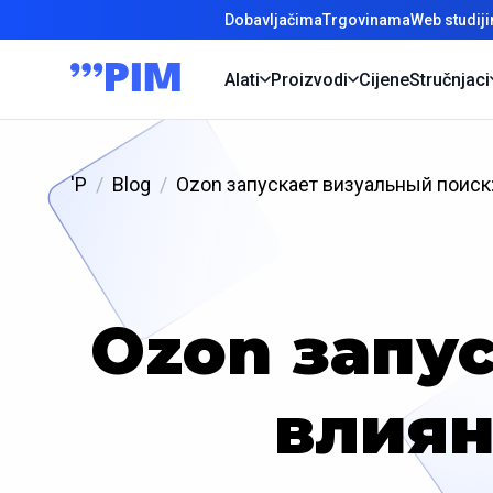
Dobavljačima
Trgovinama
Web studij
Alati
Proizvodi
Cijene
Stručnjaci
'P
Blog
Ozon запускает визуальный поиск
Ozon запу
влиян