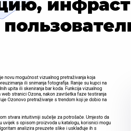
цию, инфраст
и пользовател
 je novu mogućnost vizualnog pretraživanja koja
uzimanja ili snimanja fotografija. Ranije su kupci na
h upita ili skeniranja bar koda. Funkcija vizualnog
 na web stranici Ozona, nakon završetka faze testiranja
uje Ozonovo pretraživanje s trendom koji je dobio na
om stvara intuitivniji sučelje za potrošače. Umjesto da
aju uvijek s opisom proizvoda u katalogu, korisnici mogu
goritam analizira preuzete slike i usklađuje ih s