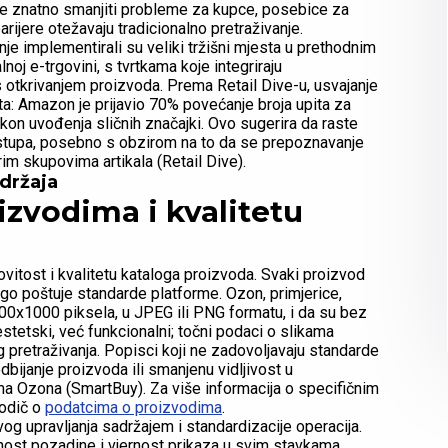
ože znatno smanjiti probleme za kupce, posebice za
rijere otežavaju tradicionalno pretraživanje.
nje implementirali su veliki tržišni mjesta u prethodnim
noj e-trgovini, s tvrtkama koje integriraju
 s otkrivanjem proizvoda. Prema Retail Dive-u, usvajanje
pita: Amazon je prijavio 70% povećanje broja upita za
kon uvođenja sličnih značajki. Ovo sugerira da raste
istupa, posebno s obzirom na to da se prepoznavanje
širim skupovima artikala (Retail Dive).
adržaja
izvodima i kvalitetu
ovitost i kvalitetu kataloga proizvoda. Svaki proizvod
go poštuje standarde platforme. Ozon, primjerice,
00x1000 piksela, u JPEG ili PNG formatu, i da su bez
estetski, već funkcionalni; točni podaci o slikama
 pretraživanja. Popisci koji ne zadovoljavaju standarde
 odbijanje proizvoda ili smanjenu vidljivost u
ma Ozona (SmartBuy). Za više informacija o specifičnim
vodič o
podatcima o proizvodima
.
vog upravljanja sadržajem i standardizacije operacija.
čnost pozadine i vjernost prikaza u svim stavkama