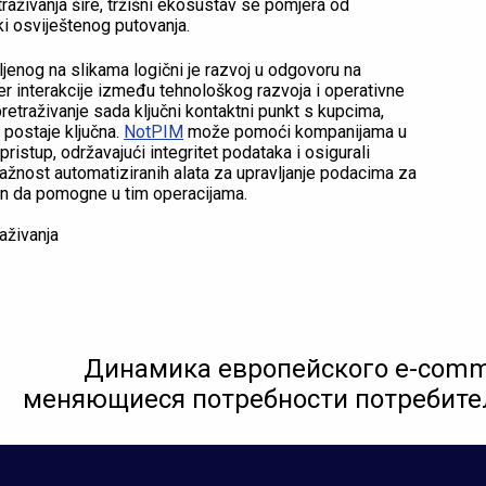
raživanja šire, tržišni ekosustav se pomjera od
ki osviještenog putovanja.
enog na slikama logični je razvoj u odgovoru na
jer interakcije između tehnološkog razvoja i operativne
pretraživanje sada ključni kontaktni punkt s kupcima,
postaje ključna.
NotPIM
može pomoći kompanijama u
pristup, održavajući integritet podataka i osigurali
ažnost automatiziranih alata za upravljanje podacima za
ran da pomogne u tim operacijama.
aživanja
Динамика европейского e-comm
меняющиеся потребности потребите