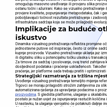
omogućuju masovno uređivanje ili provjeru slika proizvo
ostanu točni i ažurirani. Kako se vizualno pretraživanje š
provjere kvalitete, popunjavanje metapodataka, čak i gen
poboljšavajući točnost rezultata pretraživanja i zadovolj
infrastruktura sadržaja koja se može prilagoditi evoluci
Implikacije za buduće ot
iskustvo
Dinamika vizualnog pretraživanja reflektira promjene oč
jednostavne putove od inspiracije, često iz online sadrža
kupnje proizvoda. Vizualno pretraživanje uklanja jaz izme
ili digitalnu sliku u potencijalnu točku ulaska u transakcij
Za timove za sadržaj i poslovanje, ovaj trend zahtijeva k
dosljednost podataka i praćenje usklađenosti. Također p
praćenje, jer platforme sada trebaju pratiti i optimizirat
Strategijski razmatranja za tržišna mjest
Uvođenje vizualnog pretraživanja temeljito mijenja refe
Trgovci se moraju prilagoditi strožim zahtjevima za slike i
automatizirana rješenja za upravljanje podacima o proi
proizvodima
. S gledišta platforme, ulaganje u skalabil
postalo je nužan uvjet za ispunjavanje rastućih količina i
U nastavku, ta ulaganja vjerojatno će potaknuti daljnje i