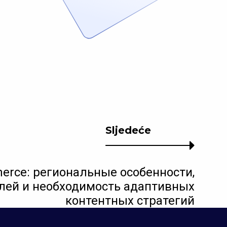
Sljedeće
erce: региональные особенности,
лей и необходимость адаптивных
контентных стратегий