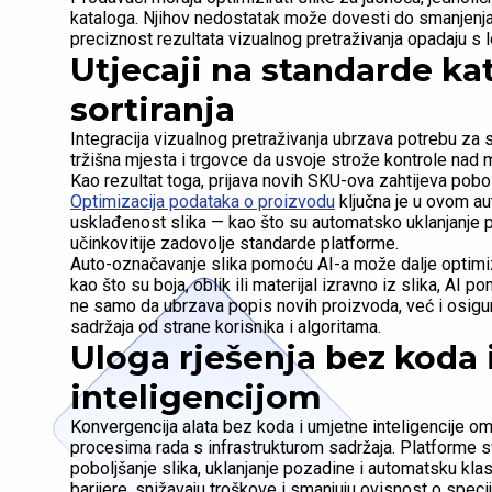
kataloga. Njihov nedostatak može dovesti do smanjenja st
preciznost rezultata vizualnog pretraživanja opadaju s
Utjecaji na standarde kat
sortiranja
Integracija vizualnog pretraživanja ubrzava potrebu za 
tržišna mjesta i trgovce da usvoje strože kontrole nad
Kao rezultat toga, prijava novih SKU-ova zahtijeva pobol
Optimizacija podataka o proizvodu
ključna je u ovom au
usklađenost slika — kao što su automatsko uklanjanje p
učinkovitije zadovolje standarde platforme.
Auto-označavanje slika pomoću AI-a može dalje optimizir
kao što su boja, oblik ili materijal izravno iz slika, A
ne samo da ubrzava popis novih proizvoda, već i osigur
sadržaja od strane korisnika i algoritama.
Uloga rješenja bez koda
inteligencijom
Konvergencija alata bez koda i umjetne inteligencije 
procesima rada s infrastrukturom sadržaja. Platforme 
poboljšanje slika, uklanjanje pozadine i automatsku klas
barijere, snižavaju troškove i smanjuju ovisnost o speci