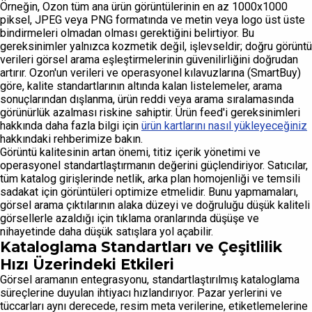
Örneğin, Ozon tüm ana ürün görüntülerinin en az 1000x1000
piksel, JPEG veya PNG formatında ve metin veya logo üst üste
bindirmeleri olmadan olması gerektiğini belirtiyor. Bu
gereksinimler yalnızca kozmetik değil, işlevseldir; doğru görüntü
verileri görsel arama eşleştirmelerinin güvenilirliğini doğrudan
artırır. Ozon'un verileri ve operasyonel kılavuzlarına (SmartBuy)
göre, kalite standartlarının altında kalan listelemeler, arama
sonuçlarından dışlanma, ürün reddi veya arama sıralamasında
görünürlük azalması riskine sahiptir. Ürün feed'i gereksinimleri
hakkında daha fazla bilgi için
ürün kartlarını nasıl yükleyeceğiniz
hakkındaki rehberimize bakın.
Görüntü kalitesinin artan önemi, titiz içerik yönetimi ve
operasyonel standartlaştırmanın değerini güçlendiriyor. Satıcılar,
tüm katalog girişlerinde netlik, arka plan homojenliği ve temsili
sadakat için görüntüleri optimize etmelidir. Bunu yapmamaları,
görsel arama çıktılarının alaka düzeyi ve doğruluğu düşük kaliteli
görsellerle azaldığı için tıklama oranlarında düşüşe ve
nihayetinde daha düşük satışlara yol açabilir.
Kataloglama Standartları ve Çeşitlilik
Hızı Üzerindeki Etkileri
Görsel aramanın entegrasyonu, standartlaştırılmış kataloglama
süreçlerine duyulan ihtiyacı hızlandırıyor. Pazar yerlerini ve
tüccarları aynı derecede, resim meta verilerine, etiketlemelerine