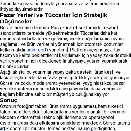
zorunda kalması nedeniyle yeni analiz ve izleme araçlarına
ihtiyaç duyulmaktadır.
Pazar Yerleri ve Tüccarlar İçin Stratejik
Düşünceler
Görsel aramanın tanıtımı, Rus e-ticaret sektöründe rekabet
standartlarını temelde yükseltmektedir. Tüccarlar, daha katı
görüntü standartlarına ve gelişmiş içerik doğrulamasına uyum
sağlamalı ve ürün verilerini yönetmek için otomatik çözümler
kullanmalıdır
ürün feed'i
yönetimi]. Platform açısından, artan
hacim ve kalite beklentilerini karşılamak için yapay zeka destekli
varlık yönetimi için ölçeklenebilir altyapıya yatırım yapmak artık
bir önkoşuldur.
Aşağı akışta, bu yatırımlar yapay zeka destekli ürün keşfi ve
kişiselleştirmede daha fazla yeniliği tetikleyecek gibi görünüyor.
Görsel ve çoklu moda arama yetenekleri yaygınlaştıkça, pazar
yeri ekosistemi metin odaklı navigasyondan daha zengin ve
bağlam bilincine sahip bir müşteri yolculuğuna kayıyor.
Sonuç
Ozon'un fotoğraf tabanlı ürün arama uygulaması, hem tüketici
talebi hem de sektör standartlarına verilen mantıklı bir evrimdir.
Modern e-ticaret'teki teknolojik ilerleme ve operasyonel
disiplini arasındaki etkileşimi örneklendirmektedir. Görsel arama
artık önemli bir müşteri temas noktası haline geldiğinden,