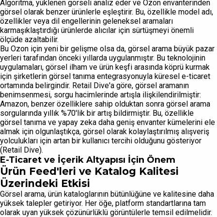
Algoritma, yüklenen görseli analiz eder ve Ozon envanterinden
görsel olarak benzer ürünlerle eşleştirir. Bu, özellikle model adı,
özellikler veya dil engellerinin geleneksel aramaları
karmaşıklaştırdığı ürünlerde alıcılar için sürtüşmeyi önemli
ölçüde azaltabilir.
Bu Ozon için yeni bir gelişme olsa da, görsel arama büyük pazar
yerleri tarafından önceki yıllarda uygulanmıştır. Bu teknolojinin
uygulamaları, görsel ilham ve ürün keşfi arasında köprü kurmak
için şirketlerin görsel tanıma entegrasyonuyla küresel e-ticaret
ortamında belirgindir. Retail Dive'a göre, görsel aramanın
benimsenmesi, sorgu hacimlerinde artışla ilişkilendirilmiştir:
Amazon, benzer özelliklere sahip olduktan sonra görsel arama
sorgularında yıllık %70'lik bir artış bildirmiştir. Bu, özellikle
görsel tanıma ve yapay zeka daha geniş envanter kümelerini ele
almak için olgunlaştıkça, görsel olarak kolaylaştırılmış alışveriş
yolculukları için artan bir kullanıcı tercihi olduğunu gösteriyor
(Retail Dive).
E-Ticaret ve İçerik Altyapısı İçin Önem
Ürün Feed'leri ve Katalog Kalitesi
Üzerindeki Etkisi
Görsel arama, ürün kataloglarının bütünlüğüne ve kalitesine daha
yüksek talepler getiriyor. Her öğe, platform standartlarına tam
olarak uyan yüksek çözünürlüklü görüntülerle temsil edilmelidir.