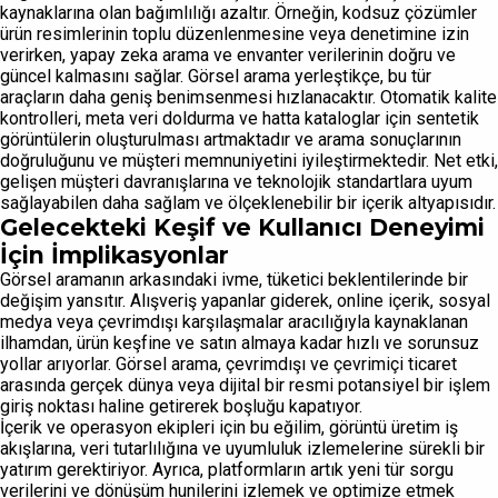
kaynaklarına olan bağımlılığı azaltır. Örneğin, kodsuz çözümler
ürün resimlerinin toplu düzenlenmesine veya denetimine izin
verirken, yapay zeka arama ve envanter verilerinin doğru ve
güncel kalmasını sağlar. Görsel arama yerleştikçe, bu tür
araçların daha geniş benimsenmesi hızlanacaktır. Otomatik kalite
kontrolleri, meta veri doldurma ve hatta kataloglar için sentetik
görüntülerin oluşturulması artmaktadır ve arama sonuçlarının
doğruluğunu ve müşteri memnuniyetini iyileştirmektedir. Net etki,
gelişen müşteri davranışlarına ve teknolojik standartlara uyum
sağlayabilen daha sağlam ve ölçeklenebilir bir içerik altyapısıdır.
Gelecekteki Keşif ve Kullanıcı Deneyimi
İçin İmplikasyonlar
Görsel aramanın arkasındaki ivme, tüketici beklentilerinde bir
değişim yansıtır. Alışveriş yapanlar giderek, online içerik, sosyal
medya veya çevrimdışı karşılaşmalar aracılığıyla kaynaklanan
ilhamdan, ürün keşfine ve satın almaya kadar hızlı ve sorunsuz
yollar arıyorlar. Görsel arama, çevrimdışı ve çevrimiçi ticaret
arasında gerçek dünya veya dijital bir resmi potansiyel bir işlem
giriş noktası haline getirerek boşluğu kapatıyor.
İçerik ve operasyon ekipleri için bu eğilim, görüntü üretim iş
akışlarına, veri tutarlılığına ve uyumluluk izlemelerine sürekli bir
yatırım gerektiriyor. Ayrıca, platformların artık yeni tür sorgu
verilerini ve dönüşüm hunilerini izlemek ve optimize etmek