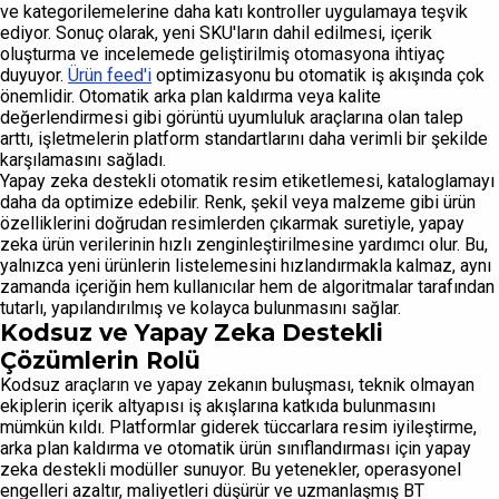
ve kategorilemelerine daha katı kontroller uygulamaya teşvik
ediyor. Sonuç olarak, yeni SKU'ların dahil edilmesi, içerik
oluşturma ve incelemede geliştirilmiş otomasyona ihtiyaç
duyuyor.
Ürün feed'i
optimizasyonu bu otomatik iş akışında çok
önemlidir. Otomatik arka plan kaldırma veya kalite
değerlendirmesi gibi görüntü uyumluluk araçlarına olan talep
arttı, işletmelerin platform standartlarını daha verimli bir şekilde
karşılamasını sağladı.
Yapay zeka destekli otomatik resim etiketlemesi, kataloglamayı
daha da optimize edebilir. Renk, şekil veya malzeme gibi ürün
özelliklerini doğrudan resimlerden çıkarmak suretiyle, yapay
zeka ürün verilerinin hızlı zenginleştirilmesine yardımcı olur. Bu,
yalnızca yeni ürünlerin listelemesini hızlandırmakla kalmaz, aynı
zamanda içeriğin hem kullanıcılar hem de algoritmalar tarafından
tutarlı, yapılandırılmış ve kolayca bulunmasını sağlar.
Kodsuz ve Yapay Zeka Destekli
Çözümlerin Rolü
Kodsuz araçların ve yapay zekanın buluşması, teknik olmayan
ekiplerin içerik altyapısı iş akışlarına katkıda bulunmasını
mümkün kıldı. Platformlar giderek tüccarlara resim iyileştirme,
arka plan kaldırma ve otomatik ürün sınıflandırması için yapay
zeka destekli modüller sunuyor. Bu yetenekler, operasyonel
engelleri azaltır, maliyetleri düşürür ve uzmanlaşmış BT