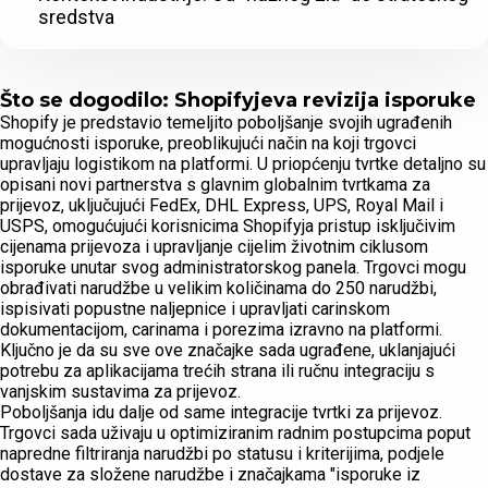
sredstva
Što se dogodilo: Shopifyjeva revizija isporuke
Shopify je predstavio temeljito poboljšanje svojih ugrađenih
mogućnosti isporuke, preoblikujući način na koji trgovci
upravljaju logistikom na platformi. U priopćenju tvrtke detaljno su
opisani novi partnerstva s glavnim globalnim tvrtkama za
prijevoz, uključujući FedEx, DHL Express, UPS, Royal Mail i
USPS, omogućujući korisnicima Shopifyja pristup isključivim
cijenama prijevoza i upravljanje cijelim životnim ciklusom
isporuke unutar svog administratorskog panela. Trgovci mogu
obrađivati narudžbe u velikim količinama do 250 narudžbi,
ispisivati popustne naljepnice i upravljati carinskom
dokumentacijom, carinama i porezima izravno na platformi.
Ključno je da su sve ove značajke sada ugrađene, uklanjajući
potrebu za aplikacijama trećih strana ili ručnu integraciju s
vanjskim sustavima za prijevoz.
Poboljšanja idu dalje od same integracije tvrtki za prijevoz.
Trgovci sada uživaju u optimiziranim radnim postupcima poput
napredne filtriranja narudžbi po statusu i kriterijima, podjele
dostave za složene narudžbe i značajkama "isporuke iz