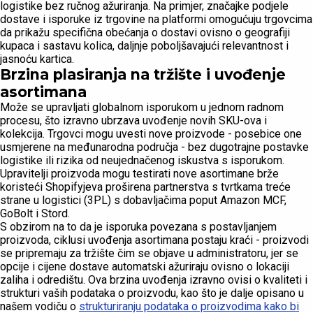
logistike bez ručnog ažuriranja. Na primjer, značajke podjele
dostave i isporuke iz trgovine na platformi omogućuju trgovcima
da prikažu specifična obećanja o dostavi ovisno o geografiji
kupaca i sastavu kolica, daljnje poboljšavajući relevantnost i
jasnoću kartica.
Brzina plasiranja na tržište i uvođenje
asortimana
Može se upravljati globalnom isporukom u jednom radnom
procesu, što izravno ubrzava uvođenje novih SKU-ova i
kolekcija. Trgovci mogu uvesti nove proizvode - posebice one
usmjerene na međunarodna područja - bez dugotrajne postavke
logistike ili rizika od neujednačenog iskustva s isporukom.
Upravitelji proizvoda mogu testirati nove asortimane brže
koristeći Shopifyjeva proširena partnerstva s tvrtkama treće
strane u logistici (3PL) s dobavljačima poput Amazon MCF,
GoBolt i Stord.
S obzirom na to da je isporuka povezana s postavljanjem
proizvoda, ciklusi uvođenja asortimana postaju kraći - proizvodi
se pripremaju za tržište čim se objave u administratoru, jer se
opcije i cijene dostave automatski ažuriraju ovisno o lokaciji
zaliha i odredištu. Ova brzina uvođenja izravno ovisi o kvaliteti i
strukturi vaših podataka o proizvodu, kao što je dalje opisano u
našem vodiču o
strukturiranju podataka o proizvodima kako bi