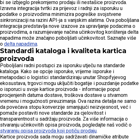
bi se izbjeglo prekomjerno prodaju ili nestašice proizvoda.
Izravna integracija tvrtki za prijevoz i radnji za isporuku u
podatke o proizvodima minimizira pogreške svojstvene
sinkronizaciji na razini API-ja s vanjskim alatima. Ova poboljšana
integracija predstavlja nove izazove za upravljanje podacima o
proizvodima, a razumijevanje načina učinkovitog korištenja delta
napadima može značajno poboljšati učinkovitost. Saznajte više
o
delta napadima
.
Standardi kataloga i kvaliteta kartica
proizvoda
Poboljšani radni postupci za isporuku utječu na standarde
kataloga. Kako se opcije isporuke, vrijeme isporuke i
metapodaci o logistici standardiziraju unutar Shopifyjevog
ekosustava, trgovci mogu uključiti bogatije i pouzdanije podatke
o isporuci u svoje kartice proizvoda - informacije poput
procjenjenih datuma dostave, troškova dostave u stvarnom
vremenu i mogućnosti preuzimanja. Ova razina detalja ne samo
da povećava stopu konverzije smanjujući neizvjesnost, već i
pomaže postaviti nove standarde za cjelovitost i
transparentnost u sadržaju proizvoda. Za više informacija o
stvaranju učinkovitih opisa proizvoda, pogledajte naš vodič o
stvaranju opisa proizvoda koji potiču prodaju
.
Kartice proizvoda sada mogu sadržavati dinamičke atribute