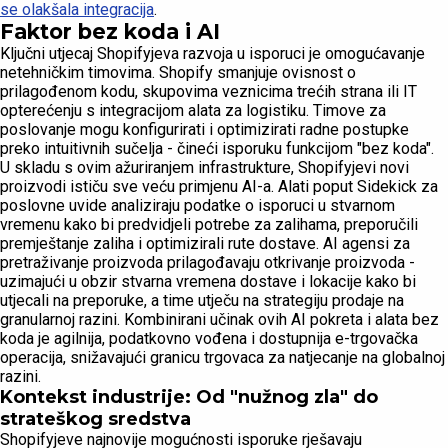
se olakšala integracija
.
Faktor bez koda i AI
Ključni utjecaj Shopifyjeva razvoja u isporuci je omogućavanje
netehničkim timovima. Shopify smanjuje ovisnost o
prilagođenom kodu, skupovima veznicima trećih strana ili IT
opterećenju s integracijom alata za logistiku. Timove za
poslovanje mogu konfigurirati i optimizirati radne postupke
preko intuitivnih sučelja - čineći isporuku funkcijom "bez koda".
U skladu s ovim ažuriranjem infrastrukture, Shopifyjevi novi
proizvodi ističu sve veću primjenu AI-a. Alati poput Sidekick za
poslovne uvide analiziraju podatke o isporuci u stvarnom
vremenu kako bi predvidjeli potrebe za zalihama, preporučili
premještanje zaliha i optimizirali rute dostave. AI agensi za
pretraživanje proizvoda prilagođavaju otkrivanje proizvoda -
uzimajući u obzir stvarna vremena dostave i lokacije kako bi
utjecali na preporuke, a time utječu na strategiju prodaje na
granularnoj razini. Kombinirani učinak ovih AI pokreta i alata bez
koda je agilnija, podatkovno vođena i dostupnija e-trgovačka
operacija, snižavajući granicu trgovaca za natjecanje na globalnoj
razini.
Kontekst industrije: Od "nužnog zla" do
strateškog sredstva
Shopifyjeve najnovije mogućnosti isporuke rješavaju