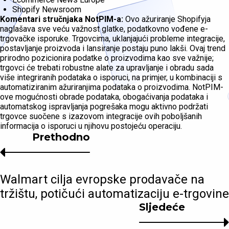
Shopify Newsroom
Komentari stručnjaka NotPIM-a:
Ovo ažuriranje Shopifyja
naglašava sve veću važnost glatke, podatkovno vođene e-
trgovačke isporuke. Trgovcima, uklanjajući probleme integracije,
postavljanje proizvoda i lansiranje postaju puno lakši. Ovaj trend
prirodno pozicionira podatke o proizvodima kao sve važnije;
trgovci će trebati robustne alate za upravljanje i obradu sada
više integriranih podataka o isporuci, na primjer, u kombinaciji s
automatiziranim ažuriranjima podataka o proizvodima. NotPIM-
ove mogućnosti obrade podataka, obogaćivanja podataka i
automatskog ispravljanja pogrešaka mogu aktivno podržati
trgovce suočene s izazovom integracije ovih poboljšanih
informacija o isporuci u njihovu postojeću operaciju.
Prethodno
Walmart cilja evropske prodavače na
tržištu, potičući automatizaciju e-trgovine
Sljedeće