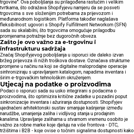
trgovine". Ova poboljšanja su prilagođena rastućim i velikim
tvrtkama, što odražava Shopifyjevu namjeru da se posveti
trgovcima s sve složenijim potrebama za prijevozom i
međunarodnom logistikom. Platforma također naglašava
fleksibilnost: ugovori s Shopify Fulfillment Networkom (SFN)
sada su skalabilni, što trgovcima omogućuje prilagodbu
promjenama potražnje bez dugoročnih obveza.
Zašto je ovo važno za e-trgovinu i
infrastrukturu sadržaja
Značaj Shopifyjevog poboljšanja u isporuci ide daleko izvan
bržeg prijevoza ili nižih troškova dostave. Označava strukturne
promjene u načinu na koji se digitalne maloprodajne operacije
sinhroniziraju s upravljanjem katalogom, napadima inventara i
širim e-trgovačkim tehnološkim okruženjem.
Utjecaj na podatke o proizvodima
Podaci o isporuci sada su usko integrirani s podacima o
proizvodima, što optimizira kritične zadatke u pozadini poput
sinkronizacije inventara i ažuriranja dostupnosti. Shopifyjev
ujednačeni arhitektonski sustav smanjuje kašnjenje između
narudžbe, umanjenja zaliha i vidljivog stanja u prodajnim
kanalima. Upravljanje zalihama u stvarnom vremenu osobito je
važno za robne marke koje djeluju na više frontova - DTC,
tržištima i B2B - koje ovise o točnim signalima dostupnosti kako