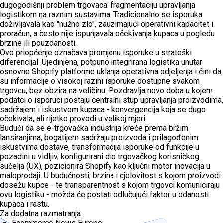
dugogodišnji problem trgovaca: fragmentaciju upravljanja
logistikom na raznim sustavima. Tradicionalno se isporuka
doživljavala kao "nužno zlo", zauzimajući operativni kapacitet i
proračun, a često nije ispunjavala očekivanja kupaca u pogledu
brzine ili pouzdanosti.
Ovo priopćenje označava promjenu isporuke u strateški
diferencijal. Ujedinjena, potpuno integrirana logistika unutar
osnovne Shopify platforme uklanja operativna odjeljenja i čini da
su informacije o visokoj razini isporuke dostupne svakom
trgovcu, bez obzira na veličinu. Pozdravlja novo doba u kojem
podatci o isporuci postaju centralni stup upravljanja proizvodima,
sadržajem i iskustvom kupaca - konvergencija koja se dugo
očekivala, ali rijetko provodi u velikoj mjeri.
Budući da se e-trgovačka industrija kreće prema bržim
lansiranjima, bogatijem sadržaju proizvoda i prilagođenim
iskustvima dostave, transformacija isporuke od funkcije u
pozadini u vidljiv, konfigurirani dio trgovačkog korisničkog
sučelja (UX), pozicionira Shopify kao ključni motor inovacija u
maloprodaji. U budućnosti, brzina i cjelovitost s kojom proizvodi
dosežu kupce - te transparentnost s kojom trgovci komuniciraju
ovu logistiku - možda će postati odlučujući faktor u odanosti
kupaca i rastu.
Za dodatna razmatranja:
Ecommerce News Europe