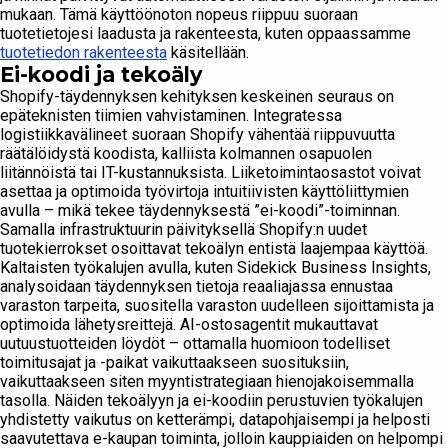
mukaan. Tämä käyttöönoton nopeus riippuu suoraan
tuotetietojesi laadusta ja rakenteesta, kuten oppaassamme
tuotetiedon rakenteesta
käsitellään.
Ei-koodi ja tekoäly
Shopify-täydennyksen kehityksen keskeinen seuraus on
epäteknisten tiimien vahvistaminen. Integratessa
logistiikkavälineet suoraan Shopify vähentää riippuvuutta
räätälöidystä koodista, kalliista kolmannen osapuolen
liitännöistä tai IT-kustannuksista. Liiketoimintaosastot voivat
asettaa ja optimoida työvirtoja intuitiivisten käyttöliittymien
avulla – mikä tekee täydennyksestä ”ei-koodi”-toiminnan.
Samalla infrastruktuurin päivityksellä Shopify:n uudet
tuotekierrokset osoittavat tekoälyn entistä laajempaa käyttöä.
Kaltaisten työkalujen avulla, kuten Sidekick Business Insights,
analysoidaan täydennyksen tietoja reaaliajassa ennustaa
varaston tarpeita, suositella varaston uudelleen sijoittamista ja
optimoida lähetysreittejä. AI-ostosagentit mukauttavat
uutuustuotteiden löydöt – ottamalla huomioon todelliset
toimitusajat ja -paikat vaikuttaakseen suosituksiin,
vaikuttaakseen siten myyntistrategiaan hienojakoisemmalla
tasolla. Näiden tekoälyyn ja ei-koodiin perustuvien työkalujen
yhdistetty vaikutus on ketterämpi, datapohjaisempi ja helposti
saavutettava e-kaupan toiminta, jolloin kauppiaiden on helpompi