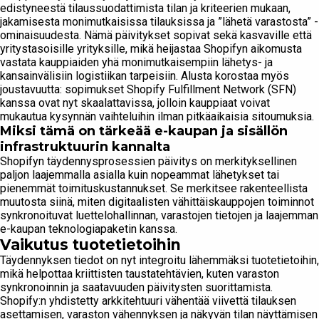
edistyneestä tilaussuodattimista tilan ja kriteerien mukaan,
jakamisesta monimutkaisissa tilauksissa ja ”lähetä varastosta” -
ominaisuudesta. Nämä päivitykset sopivat sekä kasvaville että
yritystasoisille yrityksille, mikä heijastaa Shopifyn aikomusta
vastata kauppiaiden yhä monimutkaisempiin lähetys- ja
kansainvälisiin logistiikan tarpeisiin. Alusta korostaa myös
joustavuutta: sopimukset Shopify Fulfillment Network (SFN)
kanssa ovat nyt skaalattavissa, jolloin kauppiaat voivat
mukautua kysynnän vaihteluihin ilman pitkäaikaisia sitoumuksia.
Miksi tämä on tärkeää e-kaupan ja sisällön
infrastruktuurin kannalta
Shopifyn täydennysprosessien päivitys on merkityksellinen
paljon laajemmalla asialla kuin nopeammat lähetykset tai
pienemmät toimituskustannukset. Se merkitsee rakenteellista
muutosta siinä, miten digitaalisten vähittäiskauppojen toiminnot
synkronoituvat luettelohallinnan, varastojen tietojen ja laajemman
e-kaupan teknologiapaketin kanssa.
Vaikutus tuotetietoihin
Täydennyksen tiedot on nyt integroitu lähemmäksi tuotetietoihin,
mikä helpottaa kriittisten taustatehtävien, kuten varaston
synkronoinnin ja saatavuuden päivitysten suorittamista.
Shopify:n yhdistetty arkkitehtuuri vähentää viivettä tilauksen
asettamisen, varaston vähennyksen ja näkyvän tilan näyttämisen