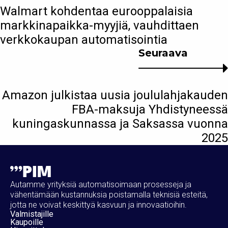
Walmart kohdentaa eurooppalaisia
markkinapaikka-myyjiä, vauhdittaen
verkkokaupan automatisointia
Seuraava
Amazon julkistaa uusia joululahjakauden
FBA-maksuja Yhdistyneessä
kuningaskunnassa ja Saksassa vuonna
2025
Autamme yrityksiä automatisoimaan prosesseja ja
vähentämään kustannuksia poistamalla teknisiä esteitä,
jotta ne voivat keskittyä kasvuun ja innovaatioihin.
Valmistajille
Kaupoille