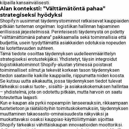
kilpailla kansainvälisesti.
Alan konteksti: ”Välttämätöntä pahaa”
strategiseksi hyödyksi
Shopify:n uusimmat täydennystoiminnot ratkaisevat kauppiaiden
pitkään tunteman ongelman: logistiikan hallinnan hajoaminen
erillisissä järjestelmissä. Perinteisesti täydennystä on pidetty
”välttämättömänä pahana” paikkaamalla sekä toiminnallisia että
budjettia, usein tyydyttämättä asiakkaiden odotuksia nopeuden
tai luotettavuuden suhteen.
Tämä tiedote osoittaa täydennyksen uudelleenmäärittelyn
strategiseksi erotustekijäksi. Yhdistetyt, täysin integroidut
logistiikkatoiminnot Shopify-alustan ytimessä poistavat
toiminnalliset silmut ja tekevät korkean tason täydennyksen
tiedon saataville kaikille kauppiaille, riippumatta niiden koosta.
Se kutsuu uutta aikakautta, jossa täydennyksen tiedot tulevat
tärkeäksi osaksi tuote-, sisältö- ja asiakaskokemuksen hallintaa
– yhdistelmä, jota on odotettu pitkään, mutta harvoin on saatu
toteutettua laajasti.
Kun e-kaupan ala pyrkii nopeampiin lanseerauksiin, rikkaampaan
tuotetietoon ja räätälöityihin toimituskokemuksiin, täydennyksen
muuttaminen takaosasto-ominaisuudesta näkyväksi ja
muokattavaksi osaksi kauppias-käyttöliittymään sijoittaa
Shopify tärkeäksi vähittäiskaupan innovaatioiden moottoriksi.