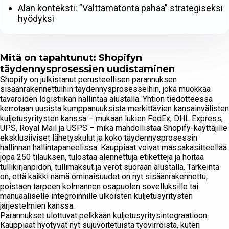
Alan konteksti: ”Välttämätöntä pahaa” strategiseksi
hyödyksi
Mitä on tapahtunut: Shopifyn
täydennysprosessien uudistaminen
Shopify on julkistanut perusteellisen parannuksen
sisäänrakennettuihin täydennysprosesseihin, joka muokkaa
tavaroiden logistiikan hallintaa alustalla. Yhtiön tiedotteessa
kerrotaan uusista kumppanuuksista merkittävien kansainvälisten
kuljetusyritysten kanssa – mukaan lukien FedEx, DHL Express,
UPS, Royal Mail ja USPS – mikä mahdollistaa Shopify-käyttäjille
eksklusiiviset lähetyskulut ja koko täydennysprosessin
hallinnan hallintapaneelissa. Kauppiaat voivat massakäsitteellää
jopa 250 tilauksen, tulostaa alennettuja etikettejä ja hoitaa
tullikirjanpidon, tullimaksut ja verot suoraan alustalla. Tärkeintä
on, että kaikki nämä ominaisuudet on nyt sisäänrakennettu,
poistaen tarpeen kolmannen osapuolen sovelluksille tai
manuaaliselle integroinnille ulkoisten kuljetusyritysten
järjestelmien kanssa.
Parannukset ulottuvat pelkkään kuljetusyritysintegraatioon.
Kauppiaat hyötyvät nyt sujuvoitetuista työvirroista, kuten