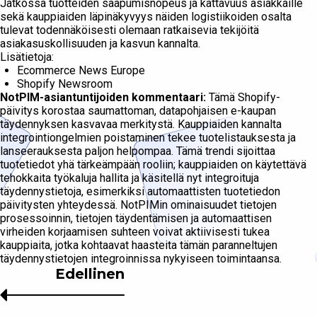
Jatkossa tuotteiden saapumisnopeus ja kattavuus asiakkaille
sekä kauppiaiden läpinäkyvyys näiden logistiikoiden osalta
tulevat todennäköisesti olemaan ratkaisevia tekijöitä
asiakasuskollisuuden ja kasvun kannalta.
Lisätietoja:
Ecommerce News Europe
Shopify Newsroom
NotPIM-asiantuntijoiden kommentaari:
Tämä Shopify-
päivitys korostaa saumattoman, datapohjaisen e-kaupan
täydennyksen kasvavaa merkitystä. Kauppiaiden kannalta
integrointiongelmien poistaminen tekee tuotelistauksesta ja
lanseerauksesta paljon helpompaa. Tämä trendi sijoittaa
tuotetiedot yhä tärkeämpään rooliin; kauppiaiden on käytettävä
tehokkaita työkaluja hallita ja käsitellä nyt integroituja
täydennystietoja, esimerkiksi automaattisten tuotetiedon
päivitysten yhteydessä. NotPIMin ominaisuudet tietojen
prosessoinnin, tietojen täydentämisen ja automaattisen
virheiden korjaamisen suhteen voivat aktiivisesti tukea
kauppiaita, jotka kohtaavat haasteita tämän paranneltujen
täydennystietojen integroinnissa nykyiseen toimintaansa.
Edellinen