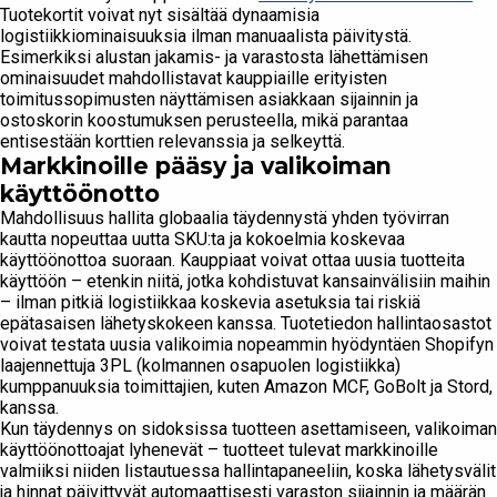
Tuotekortit voivat nyt sisältää dynaamisia
logistiikkiominaisuuksia ilman manuaalista päivitystä.
Esimerkiksi alustan jakamis- ja varastosta lähettämisen
ominaisuudet mahdollistavat kauppiaille erityisten
toimitussopimusten näyttämisen asiakkaan sijainnin ja
ostoskorin koostumuksen perusteella, mikä parantaa
entisestään korttien relevanssia ja selkeyttä.
Markkinoille pääsy ja valikoiman
käyttöönotto
Mahdollisuus hallita globaalia täydennystä yhden työvirran
kautta nopeuttaa uutta SKU:ta ja kokoelmia koskevaa
käyttöönottoa suoraan. Kauppiaat voivat ottaa uusia tuotteita
käyttöön – etenkin niitä, jotka kohdistuvat kansainvälisiin maihin
– ilman pitkiä logistiikkaa koskevia asetuksia tai riskiä
epätasaisen lähetyskokeen kanssa. Tuotetiedon hallintaosastot
voivat testata uusia valikoimia nopeammin hyödyntäen Shopifyn
laajennettuja 3PL (kolmannen osapuolen logistiikka)
kumppanuuksia toimittajien, kuten Amazon MCF, GoBolt ja Stord,
kanssa.
Kun täydennys on sidoksissa tuotteen asettamiseen, valikoiman
käyttöönottoajat lyhenevät – tuotteet tulevat markkinoille
valmiiksi niiden listautuessa hallintapaneeliin, koska lähetysvälit
ja hinnat päivittyvät automaattisesti varaston sijainnin ja määrän