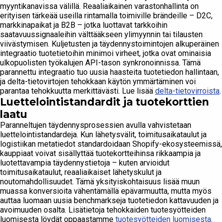
myyntikanavissa välillä. Reaaliaikainen varastonhallinta on
erityisen tärkeää useilla rintamalla toimiville brändeille – D2C,
markkinapaikat ja B2B – jotka luottavat tarkkoihin
saatavuussignaaleihin välttääkseen ylimyynnin tai tilausten
viivästymisen. Kuljetusten ja täydennystoimintojen alkuperäinen
integraatio tuotetietoihin minimoi virheet, jotka ovat ominaisia
ulkopuolisten työkalujen API-tason synkronoinnissa. Tämä
parannettu integraatio tuo uusia haasteita tuotetiedon hallintaan,
ja delta-tietovirtojen tehokkaan käytön ymmärtäminen voi
parantaa tehokkuutta merkittävästi. Lue lisää
delta-tietovirroista
.
Luettelointistandardit ja tuotekorttien
laatu
Paranneltujen täydennysprosessien avulla vahvistetaan
luettelointistandardeja. Kun lähetysvälit, toimitusaikataulut ja
logistiikan metatiedot standardoidaan Shopify-ekosysteemissä,
kauppiaat voivat sisällyttää tuotekortteihinsa rikkaampia ja
luotettavampia täydennystietoja – kuten arvioidut
toimitusaikataulut, reaaliaikaiset lähetyskulut ja
noutomahdollisuudet. Tämä yksityiskohtaisuus lisää muun
muassa konversioita vähentämällä epävarmuutta, mutta myös
auttaa luomaan uusia benchmarkseja tuotetiedon kattavuuden ja
avoimuuden osalta. Lisätietoja tehokkaiden tuotesyötteiden
luomisesta löydät oppaastamme
tuotesyötteiden luomisesta
.