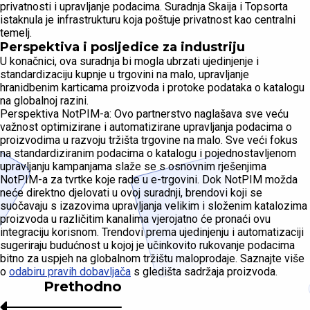
privatnosti i upravljanje podacima. Suradnja Skaija i Topsorta
istaknula je infrastrukturu koja poštuje privatnost kao centralni
temelj.
Perspektiva i posljedice za industriju
U konačnici, ova suradnja bi mogla ubrzati ujedinjenje i
standardizaciju kupnje u trgovini na malo, upravljanje
hranidbenim karticama proizvoda i protoke podataka o katalogu
na globalnoj razini.
Perspektiva NotPIM-a: Ovo partnerstvo naglašava sve veću
važnost optimizirane i automatizirane upravljanja podacima o
proizvodima u razvoju tržišta trgovine na malo. Sve veći fokus
na standardiziranim podacima o katalogu i pojednostavljenom
upravljanju kampanjama slaže se s osnovnim rješenjima
NotPIM-a za tvrtke koje rade u e-trgovini. Dok NotPIM možda
neće direktno djelovati u ovoj suradnji, brendovi koji se
suočavaju s izazovima upravljanja velikim i složenim katalozima
proizvoda u različitim kanalima vjerojatno će pronaći ovu
integraciju korisnom. Trendovi prema ujedinjenju i automatizaciji
sugeriraju budućnost u kojoj je učinkovito rukovanje podacima
bitno za uspjeh na globalnom tržištu maloprodaje. Saznajte više
o
odabiru pravih dobavljača
s gledišta sadržaja proizvoda.
Prethodno