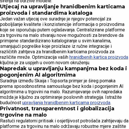
širenja na održive modele.
Utjecaj na upravljanje hranidbenim karticama
proizvoda i standardima kataloga
Jedan važan utjecaj ove suradnje je njegov potencijal za
poboljšanje kvalitete i konzistencije informacija o proizvodima
koje se isporučuju putem oglašavanja. Centralizirane platforme
za trgovinu na malo stvaraju nove mogućnosti za brendove da
primijene standardizirano katalogiranje u svim kanalima,
smanjujući pogreške koje proizlaze iz ručne integracije i
različitih zahtjeva za hranidbenim karticama proizvoda za
različite mreže. Optimizacija vaših
hranidbenih kartica proizvoda
ključna je za uspjeh u ovom novom okruženju.
Napredak u upravljanju kampanjma bez koda i
pogonjenim AI algoritmima
Suradnja između Skaija i Topsorta primjer je šireg pomaka
prema sposobnostima samousluge bez koda i pogonjenim AI
algoritmima u trgovini na malo. Razumijevanje ovih napredaka
možda je ključno za optimiranje poslovnih strategija. Istražite
budućnost
upravljanja hranidbenim karticama proizvoda
.
Privatnost, transparentnost i globalizacija
trgovine na malo
Rastući regulatorni pritisak i osjetljivost potrošača zahtijevaju da
platforme za trgovinu na malo održavaju robustne mjere zaštite