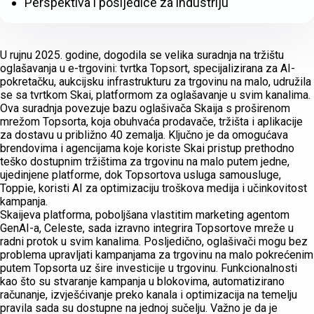
Perspektiva i posljedice za industriju
U rujnu 2025. godine, dogodila se velika suradnja na tržištu
oglašavanja u e-trgovini: tvrtka Topsort, specijalizirana za AI-
pokretačku, aukcijsku infrastrukturu za trgovinu na malo, udružila
se sa tvrtkom Skai, platformom za oglašavanje u svim kanalima.
Ova suradnja povezuje bazu oglašivača Skaija s ​​proširenom
mrežom Topsorta, koja obuhvaća prodavače, tržišta i aplikacije
za dostavu u približno 40 zemalja. Ključno je da omogućava
brendovima i agencijama koje koriste Skai pristup prethodno
teško dostupnim tržištima za trgovinu na malo putem jedne,
ujedinjene platforme, dok Topsortova usluga samousluge,
Toppie, koristi AI za optimizaciju troškova medija i učinkovitost
kampanja.
Skaijeva platforma, poboljšana vlastitim marketing agentom
GenAI-a, Celeste, sada izravno integrira Topsortove mreže u
radni protok u svim kanalima. Posljedično, oglašivači mogu bez
problema upravljati kampanjama za trgovinu na malo pokrećenim
putem Topsorta uz šire investicije u trgovinu. Funkcionalnosti
kao što su stvaranje kampanja u blokovima, automatizirano
računanje, izvješćivanje preko kanala i optimizacija na temelju
pravila sada su dostupne na jednoj sučelju. Važno je da je