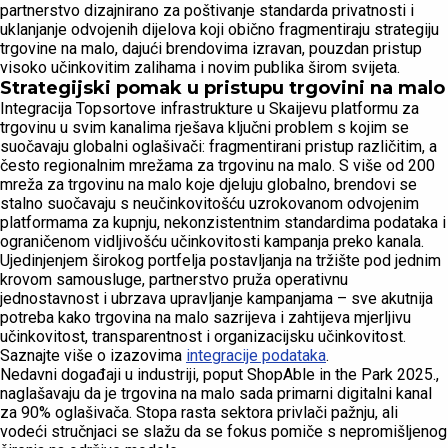
partnerstvo dizajnirano za poštivanje standarda privatnosti i
uklanjanje odvojenih dijelova koji obično fragmentiraju strategiju
trgovine na malo, dajući brendovima izravan, pouzdan pristup
visoko učinkovitim zalihama i novim publika širom svijeta.
Strategijski pomak u pristupu trgovini na malo
Integracija Topsortove infrastrukture u Skaijevu platformu za
trgovinu u svim kanalima rješava ključni problem s kojim se
suočavaju globalni oglašivači: fragmentirani pristup različitim, a
često regionalnim mrežama za trgovinu na malo. S više od 200
mreža za trgovinu na malo koje djeluju globalno, brendovi se
stalno suočavaju s neučinkovitošću uzrokovanom odvojenim
platformama za kupnju, nekonzistentnim standardima podataka i
ograničenom vidljivošću učinkovitosti kampanja preko kanala.
Ujedinjenjem širokog portfelja postavljanja na tržište pod jednim
krovom samousluge, partnerstvo pruža operativnu
jednostavnost i ubrzava upravljanje kampanjama – sve akutnija
potreba kako trgovina na malo sazrijeva i zahtijeva mjerljivu
učinkovitost, transparentnost i organizacijsku učinkovitost.
Saznajte više o izazovima
integracije podataka
.
Nedavni događaji u industriji, poput ShopAble in the Park 2025.,
naglašavaju da je trgovina na malo sada primarni digitalni kanal
za 90% oglašivača. Stopa rasta sektora privlači pažnju, ali
vodeći stručnjaci se slažu da se fokus pomiče s nepromišljenog