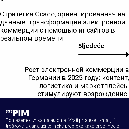
Стратегия Ocado, ориентированная на
данные: трансформация электронной
коммерции с помощью инсайтов в
реальном времени
Sljedeće
Рост электронной коммерции в
Германии в 2025 году: контент,
логистика и маркетплейсы
стимулируют возрождение.
Pomažemo tvrtkama automatizirati procese i smanjiti
troškove, uklanjajući tehničke prepreke kako bi se mogle