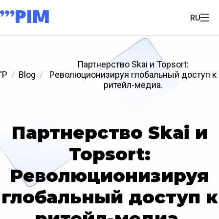
RU
Партнерство Skai и Topsort:
'P
Blog
Революционизируя глобальный доступ к
ритейл-медиа.
Партнерство Skai и
Topsort:
Революционизируя
глобальный доступ к
ритейл-медиа.