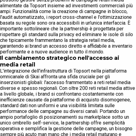
alimentate da Topsort insieme ad investimenti commerciali più
ampi. Funzionalità come la creazione di campagne in blocco,
l'audit automatizzato, i report cross-channel e l'ottimizzazione
basata su regole sono ora accessibili in un'unica interfaccia. È
importante sottolineare che la partnership è progettata per
rispettare gli standard sulla privacy ed eliminare le isole di silo
che tipicamente frammentano la strategia retail media,
garantendo ai brand un accesso diretto e affidabile a inventario
performante e a nuove audience in tutto il mondo.
Il cambiamento strategico nell'accesso ai
media retail
L'integrazione dell'infrastruttura di Topsort nella piattaforma
omnicanale di Skai affronta una sfida cruciale per gli
inserzionisti globali: l'accesso frammentato a reti retail media
diverse e spesso regionali. Con oltre 200 reti retail media attive
a livello globale, i brand si confrontano costantemente con
inefficienze causate da piattaforme di acquisto disomogenee,
standard dati non uniformi e una visibilità limitata sulle
performance delle campagne su diversi canali. Portando un
ampio portafoglio di posizionamenti su marketplace sotto un
unico ombrello self-service, la partnership offre semplicità
operativa e semplifica la gestione delle campagne, un bisogno
sempre più acuto man mano che i media retail maturano e