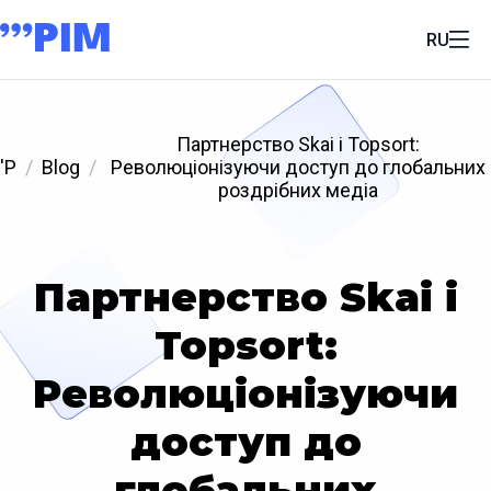
RU
Партнерство Skai і Topsort:
'P
Blog
Революціонізуючи доступ до глобальних
роздрібних медіа
Партнерство Skai і
Topsort:
Революціонізуючи
доступ до
глобальних