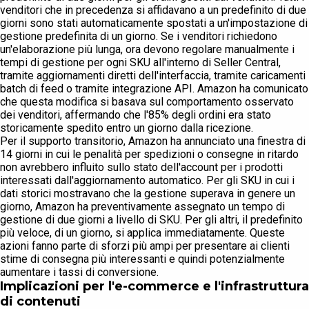
venditori che in precedenza si affidavano a un predefinito di due
giorni sono stati automaticamente spostati a un'impostazione di
gestione predefinita di un giorno. Se i venditori richiedono
un'elaborazione più lunga, ora devono regolare manualmente i
tempi di gestione per ogni SKU all'interno di Seller Central,
tramite aggiornamenti diretti dell'interfaccia, tramite caricamenti
batch di feed o tramite integrazione API. Amazon ha comunicato
che questa modifica si basava sul comportamento osservato
dei venditori, affermando che l'85% degli ordini era stato
storicamente spedito entro un giorno dalla ricezione.
Per il supporto transitorio, Amazon ha annunciato una finestra di
14 giorni in cui le penalità per spedizioni o consegne in ritardo
non avrebbero influito sullo stato dell'account per i prodotti
interessati dall'aggiornamento automatico. Per gli SKU in cui i
dati storici mostravano che la gestione superava in genere un
giorno, Amazon ha preventivamente assegnato un tempo di
gestione di due giorni a livello di SKU. Per gli altri, il predefinito
più veloce, di un giorno, si applica immediatamente. Queste
azioni fanno parte di sforzi più ampi per presentare ai clienti
stime di consegna più interessanti e quindi potenzialmente
aumentare i tassi di conversione.
Implicazioni per l'e-commerce e l'infrastruttura
di contenuti