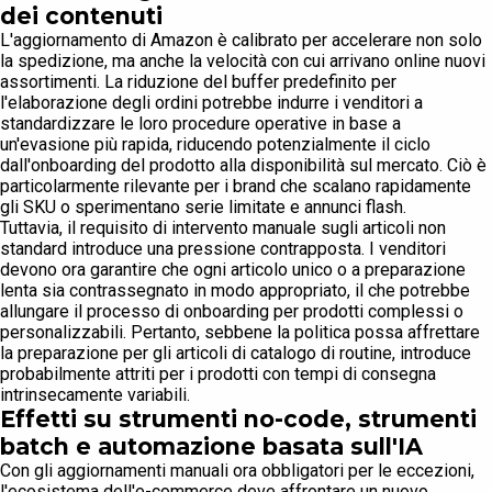
dei contenuti
L'aggiornamento di Amazon è calibrato per accelerare non solo
la spedizione, ma anche la velocità con cui arrivano online nuovi
assortimenti. La riduzione del buffer predefinito per
l'elaborazione degli ordini potrebbe indurre i venditori a
standardizzare le loro procedure operative in base a
un'evasione più rapida, riducendo potenzialmente il ciclo
dall'onboarding del prodotto alla disponibilità sul mercato. Ciò è
particolarmente rilevante per i brand che scalano rapidamente
gli SKU o sperimentano serie limitate e annunci flash.
Tuttavia, il requisito di intervento manuale sugli articoli non
standard introduce una pressione contrapposta. I venditori
devono ora garantire che ogni articolo unico o a preparazione
lenta sia contrassegnato in modo appropriato, il che potrebbe
allungare il processo di onboarding per prodotti complessi o
personalizzabili. Pertanto, sebbene la politica possa affrettare
la preparazione per gli articoli di catalogo di routine, introduce
probabilmente attriti per i prodotti con tempi di consegna
intrinsecamente variabili.
Effetti su strumenti no-code, strumenti
batch e automazione basata sull'IA
Con gli aggiornamenti manuali ora obbligatori per le eccezioni,
l'ecosistema dell'e-commerce deve affrontare un nuovo