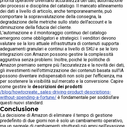
priorità operative diventano accuratezza dei dati, automazione
dei processi e disciplina del catalogo. Il mancato allineamento
dei dati a livello di articolo, anche temporaneamente, può
comportare la sopravvalutazione della consegna, la
degradazione delle metriche sullo stato dell'account e la
diminuzione della fiducia del cliente.
L'automazione e il monitoraggio continuo del catalogo
emergono come obbligatori e strategici. I venditori devono
valutare se la loro attuale infrastruttura di contenuti supporta
adeguamenti granulari e continui a livello di SKU e se le loro
integrazioni con Amazon possono gestire la complessità
aggiuntiva senza problemi. Inoltre, poiché le politiche di
Amazon premiano sempre più l'accuratezza e la novità dei dati,
gli investimenti nell'ottimizzazione dei contenuti basata sull'IA
possono diventare indispensabili non solo per l'efficienza, ma
per sostenere la visibilità sul mercato e la conversione. Capire
come gestire le
descrizioni dei prodotti
/blog/how
to
create_sales-driving-product-descriptions-
without-spending-a-fortune/
è fondamentale per soddisfare
questi nuovi standard.
Conclusione
La decisione di Amazon di eliminare il tempo di gestione
predefinito di due giorni non è solo un cambiamento operativo,
ma un segnale di cambiamenti strutturali più ampi nell'evasione