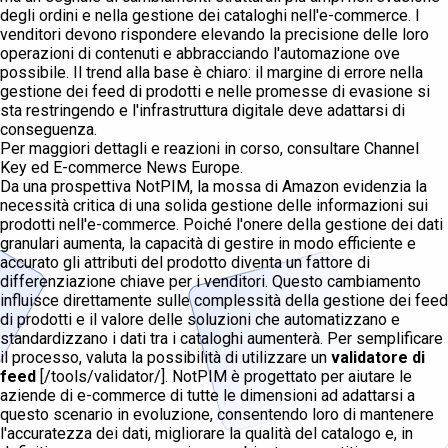
degli ordini e nella gestione dei cataloghi nell'e-commerce. I
venditori devono rispondere elevando la precisione delle loro
operazioni di contenuti e abbracciando l'automazione ove
possibile. Il trend alla base è chiaro: il margine di errore nella
gestione dei feed di prodotti e nelle promesse di evasione si
sta restringendo e l'infrastruttura digitale deve adattarsi di
conseguenza.
Per maggiori dettagli e reazioni in corso, consultare Channel
Key ed E-commerce News Europe.
Da una prospettiva NotPIM, la mossa di Amazon evidenzia la
necessità critica di una solida gestione delle informazioni sui
prodotti nell'e-commerce. Poiché l'onere della gestione dei dati
granulari aumenta, la capacità di gestire in modo efficiente e
accurato gli attributi del prodotto diventa un fattore di
differenziazione chiave per i venditori. Questo cambiamento
influisce direttamente sulle complessità della gestione dei feed
di prodotti e il valore delle soluzioni che automatizzano e
standardizzano i dati tra i cataloghi aumenterà. Per semplificare
il processo, valuta la possibilità di utilizzare un
validatore di
feed
[/tools/validator/]. NotPIM è progettato per aiutare le
aziende di e-commerce di tutte le dimensioni ad adattarsi a
questo scenario in evoluzione, consentendo loro di mantenere
l'accuratezza dei dati, migliorare la qualità del catalogo e, in