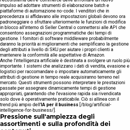
impulso ad adottare strumenti di elaborazione batch e
piattaforme di automazione no-code. I venditori che in
precedenza si affidavano alle impostazioni globali devono ora
padroneggiare o sfruttare ulteriormente le funzioni di modifica
in blocco all'interno di Seller Central o connettersi alle API che
consentono assegnazioni programmatiche dei tempi di
gestione. I fornitori di software middleware probabilmente
daranno la priorità ai miglioramenti che semplificano la gestione
degli attributi a livello di SKU per aiutare i propri clienti a
mantenere la conformità alle aspettative di Amazon.
Anche l'intelligenza artificiale è destinata a svolgere un ruolo più
importante. I sistemi che analizzano i dati di vendita, evasione e
logistici per raccomandare o impostare automaticamente gli
attributi di gestione in tempo reale acquisiranno terreno nel
mercato. Questi strumenti possono interpretare le prestazioni
passate per assegnare dinamicamente tempi di gestione
appropriati, garantendo che l'evasione rapida sia rivendicata
solo dove è operativamente praticabile. Ciò si allinea con il
trend più ampio dell'
IA per il business
[/blog/artificial-
intelligence-for-business/].
Pressione sull'ampiezza degli
assortimenti e sulla profondità dei