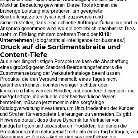
Markt an Bedeutung gewinnen. Diese Tools können die
bisherige Leistung interpretieren, um geeignete
Bearbeitungszeiten dynamisch zuzuweisen und
sicherzustellen, dass eine schnelle Auftragserfüllung nur dort in
Anspruch genommen wird, wo sie betrieblich machbar ist. Dies
steht im Einklang mit dem breiteren Trend der
KI für
Unternehmen
[/blog/artificial-intelligence-for-business/].
Druck auf die Sortimentsbreite und
Content-Tiefe
Aus einer längerfristigen Perspektive kann die Abschaffung
eines großzügigeren Standard-Bearbeitungsfensters die
Zusammensetzung der Verkäuferkataloge beeinflussen.
Produkte, die den Versand innerhalb eines Tages nicht
garantieren können, könnten weniger sichtbar oder
konkurrenzfähig werden. Händler, insbesondere diejenigen, die
maßgefertigte, individuelle oder handwerkliche Waren
herstellen, müssen jetzt mehr in eine sorgfältige
Katalogverwaltung investieren, um Unzufriedenheit der Kunden
und Strafen für verspätete Lieferungen zu vermeiden. Es gibt
Hinweise darauf, dass diese Dynamik für Verkäufer von
handgefertigten und anpassbaren Produkten, bei denen die
Produktionszeiten naturgemäß mehr als einen Tag betragen, von
Bedeutung ist. Diese Händler sind nun verpflichtet, die