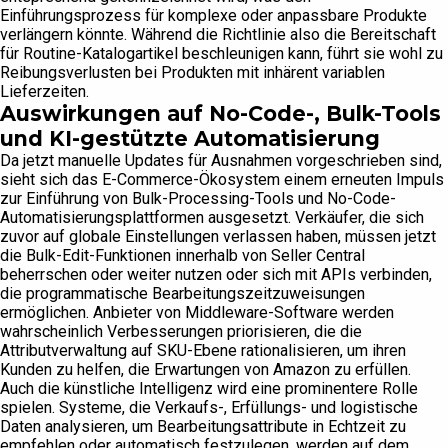
Einführungsprozess für komplexe oder anpassbare Produkte
verlängern könnte. Während die Richtlinie also die Bereitschaft
für Routine-Katalogartikel beschleunigen kann, führt sie wohl zu
Reibungsverlusten bei Produkten mit inhärent variablen
Lieferzeiten.
Auswirkungen auf No-Code-, Bulk-Tools
und KI-gestützte Automatisierung
Da jetzt manuelle Updates für Ausnahmen vorgeschrieben sind,
sieht sich das E-Commerce-Ökosystem einem erneuten Impuls
zur Einführung von Bulk-Processing-Tools und No-Code-
Automatisierungsplattformen ausgesetzt. Verkäufer, die sich
zuvor auf globale Einstellungen verlassen haben, müssen jetzt
die Bulk-Edit-Funktionen innerhalb von Seller Central
beherrschen oder weiter nutzen oder sich mit APIs verbinden,
die programmatische Bearbeitungszeitzuweisungen
ermöglichen. Anbieter von Middleware-Software werden
wahrscheinlich Verbesserungen priorisieren, die die
Attributverwaltung auf SKU-Ebene rationalisieren, um ihren
Kunden zu helfen, die Erwartungen von Amazon zu erfüllen.
Auch die künstliche Intelligenz wird eine prominentere Rolle
spielen. Systeme, die Verkaufs-, Erfüllungs- und logistische
Daten analysieren, um Bearbeitungsattribute in Echtzeit zu
empfehlen oder automatisch festzulegen, werden auf dem