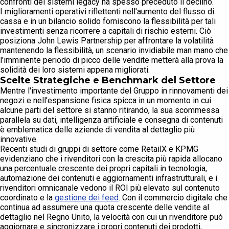
confronti dei sistemi legacy ha spesso preceduto il declino.
I miglioramenti operativi riflettenti nell'aumento del flusso di
cassa e in un bilancio solido forniscono la flessibilità per tali
investimenti senza ricorrere a capitali di rischio esterni. Ciò
posiziona John Lewis Partnership per affrontare la volatilità
mantenendo la flessibilità, un scenario invidiabile man mano che
l'imminente periodo di picco delle vendite metterà alla prova la
solidità dei loro sistemi appena migliorati.
Scelte Strategiche e Benchmark del Settore
Mentre l'investimento importante del Gruppo in rinnovamenti dei
negozi e nell'espansione fisica spicca in un momento in cui
alcune parti del settore si stanno ritirando, la sua scommessa
parallela su dati, intelligenza artificiale e consegna di contenuti
è emblematica delle aziende di vendita al dettaglio più
innovative.
Recenti studi di gruppi di settore come RetailX e KPMG
evidenziano che i rivenditori con la crescita più rapida allocano
una percentuale crescente dei propri capitali in tecnologia,
automazione dei contenuti e aggiornamenti infrastrutturali, e i
rivenditori omnicanale vedono il ROI più elevato sul contenuto
coordinato e la
gestione dei feed
. Con il commercio digitale che
continua ad assumere una quota crescente delle vendite al
dettaglio nel Regno Unito, la velocità con cui un rivenditore può
aggiornare e sincronizzare i propri contenuti dei prodotti,