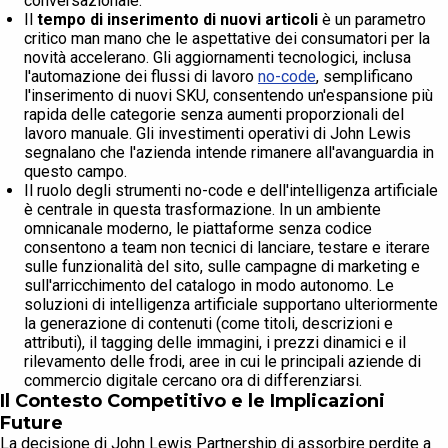
conversazionale.
Il
tempo di inserimento di nuovi articoli
è un parametro
critico man mano che le aspettative dei consumatori per la
novità accelerano. Gli aggiornamenti tecnologici, inclusa
l'automazione dei flussi di lavoro
no-code
, semplificano
l'inserimento di nuovi SKU, consentendo un'espansione più
rapida delle categorie senza aumenti proporzionali del
lavoro manuale. Gli investimenti operativi di John Lewis
segnalano che l'azienda intende rimanere all'avanguardia in
questo campo.
Il ruolo degli strumenti no-code e dell'intelligenza artificiale
è centrale in questa trasformazione. In un ambiente
omnicanale moderno, le piattaforme senza codice
consentono a team non tecnici di lanciare, testare e iterare
sulle funzionalità del sito, sulle campagne di marketing e
sull'arricchimento del catalogo in modo autonomo. Le
soluzioni di intelligenza artificiale supportano ulteriormente
la generazione di contenuti (come titoli, descrizioni e
attributi), il tagging delle immagini, i prezzi dinamici e il
rilevamento delle frodi, aree in cui le principali aziende di
commercio digitale cercano ora di differenziarsi.
Il Contesto Competitivo e le Implicazioni
Future
La decisione di John Lewis Partnership di assorbire perdite a