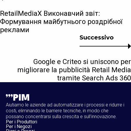
RetailMediaX Виконавчий звіт:
Формування майбутнього роздрібної
реклами
Successivo
Google e Criteo si uniscono per
migliorare la pubblicità Retail Media
tramite Search Ads 360
Aiutiamo le aziende ad automatizzare i processi e ridurre i
costi, eliminando le barriere tecniche, in modo che
possano concentrarsi sulla crescita e sull'innovazione.
Per i Produttori
Per i Negozi