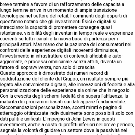
breve termine a favore di un rafforzamento delle capacità a
lungo termine arriva in un momento di ampia transizione
tecnologica nel settore del retail. I commenti degli esperti di
quest'anno notano che gli investimenti fisici e digitali si
intrecciano: la capacità di promettere consegne quasi
istantanee, visibilità degli inventari in tempo reale e esperienze
coerenti su tutti i canali è la nuova base di partenza per i
principali attori. Man mano che la pazienza dei consumatori nei
confronti delle esperienze digitali incoerenti diminuisce,
l'investimento in infrastrutture di contenuti affidabili e auto-
aggiornate, e processi omnicanale senza attriti, diventa un
fattore di sopravvivenza, non solo di crescita.
Questo approccio è dimostrato dai numeri record di
soddisfazione del cliente del Gruppo, un risultato sempre più
legato alla convenienza digitale, alle innovazioni di fedeltà e alla
personalizzazione delle esperienze sia online che in negozio.
Con la crescita degli schemi fedeltà che supera l'affluenza, la
maturità dei programmi basati sui dati appare fondamentale.
Raccomandazioni personalizzate, sconti mirati e pagine di
atterraggio ottimizzate individualmente sono possibili solo con
dati puliti e unificati. L'impegno di John Lewis in questi
investimenti, anche a costo di profitti inferiori nel breve periodo,
segnala la volontà di guidare un settore dove la passività nei