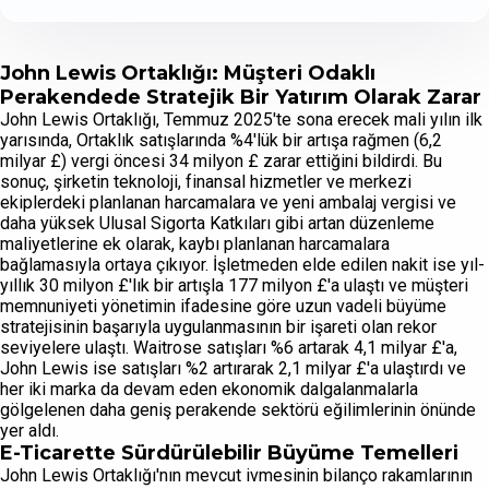
John Lewis Ortaklığı: Müşteri Odaklı
Perakendede Stratejik Bir Yatırım Olarak Zarar
John Lewis Ortaklığı, Temmuz 2025'te sona erecek mali yılın ilk
yarısında, Ortaklık satışlarında %4'lük bir artışa rağmen (6,2
milyar £) vergi öncesi 34 milyon £ zarar ettiğini bildirdi. Bu
sonuç, şirketin teknoloji, finansal hizmetler ve merkezi
ekiplerdeki planlanan harcamalara ve yeni ambalaj vergisi ve
daha yüksek Ulusal Sigorta Katkıları gibi artan düzenleme
maliyetlerine ek olarak, kaybı planlanan harcamalara
bağlamasıyla ortaya çıkıyor. İşletmeden elde edilen nakit ise yıl-
yıllık 30 milyon £'lık bir artışla 177 milyon £'a ulaştı ve müşteri
memnuniyeti yönetimin ifadesine göre uzun vadeli büyüme
stratejisinin başarıyla uygulanmasının bir işareti olan rekor
seviyelere ulaştı. Waitrose satışları %6 artarak 4,1 milyar £'a,
John Lewis ise satışları %2 artırarak 2,1 milyar £'a ulaştırdı ve
her iki marka da devam eden ekonomik dalgalanmalarla
gölgelenen daha geniş perakende sektörü eğilimlerinin önünde
yer aldı.
E-Ticarette Sürdürülebilir Büyüme Temelleri
John Lewis Ortaklığı'nın mevcut ivmesinin bilanço rakamlarının