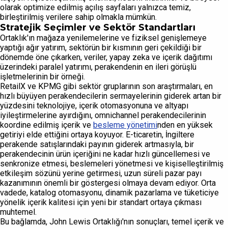
olarak optimize edilmiş açılış sayfaları yalnızca temiz,
birleştirilmiş verilere sahip olmakla mümkün.
Stratejik Seçimler ve Sektör Standartları
Ortaklık'ın mağaza yenilemelerine ve fiziksel genişlemeye
yaptığı ağır yatırım, sektörün bir kısmının geri çekildiği bir
dönemde öne çıkarken, veriler, yapay zeka ve içerik dağıtımı
üzerindeki paralel yatırımı, perakendenin en ileri görüşlü
işletmelerinin bir örneği.
RetailX ve KPMG gibi sektör gruplarının son araştırmaları, en
hızlı büyüyen perakendecilerin sermayelerinin giderek artan bir
yüzdesini teknolojiye, içerik otomasyonuna ve altyapı
iyileştirmelerine ayırdığını, omnichannel perakendecilerinin
koordine edilmiş içerik ve
besleme yönetimi
nden en yüksek
getiriyi elde ettiğini ortaya koyuyor. E-ticaretin, İngiltere
perakende satışlarındaki payının giderek artmasıyla, bir
perakendecinin ürün içeriğini ne kadar hızlı güncellemesi ve
senkronize etmesi, beslemeleri yönetmesi ve kişiselleştirilmiş
etkileşim sözünü yerine getirmesi, uzun süreli pazar payı
kazanımının önemli bir göstergesi olmaya devam ediyor. Orta
vadede, katalog otomasyonu, dinamik pazarlama ve tüketiciye
yönelik içerik kalitesi için yeni bir standart ortaya çıkması
muhtemel.
Bu bağlamda, John Lewis Ortaklığı'nın sonuçları, temel içerik ve