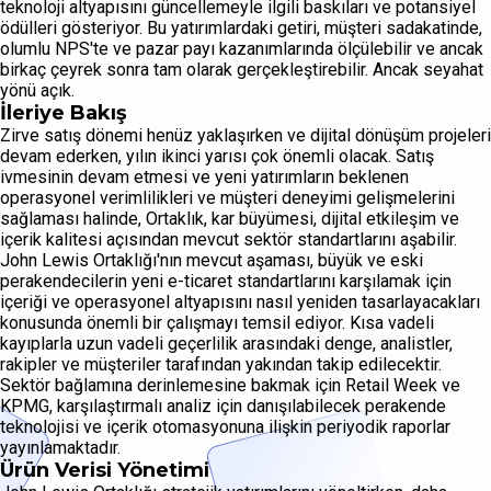
teknoloji altyapısını güncellemeyle ilgili baskıları ve potansiyel
ödülleri gösteriyor. Bu yatırımlardaki getiri, müşteri sadakatinde,
olumlu NPS'te ve pazar payı kazanımlarında ölçülebilir ve ancak
birkaç çeyrek sonra tam olarak gerçekleştirebilir. Ancak seyahat
yönü açık.
İleriye Bakış
Zirve satış dönemi henüz yaklaşırken ve dijital dönüşüm projeleri
devam ederken, yılın ikinci yarısı çok önemli olacak. Satış
ivmesinin devam etmesi ve yeni yatırımların beklenen
operasyonel verimlilikleri ve müşteri deneyimi gelişmelerini
sağlaması halinde, Ortaklık, kar büyümesi, dijital etkileşim ve
içerik kalitesi açısından mevcut sektör standartlarını aşabilir.
John Lewis Ortaklığı'nın mevcut aşaması, büyük ve eski
perakendecilerin yeni e-ticaret standartlarını karşılamak için
içeriği ve operasyonel altyapısını nasıl yeniden tasarlayacakları
konusunda önemli bir çalışmayı temsil ediyor. Kısa vadeli
kayıplarla uzun vadeli geçerlilik arasındaki denge, analistler,
rakipler ve müşteriler tarafından yakından takip edilecektir.
Sektör bağlamına derinlemesine bakmak için Retail Week ve
KPMG, karşılaştırmalı analiz için danışılabilecek perakende
teknolojisi ve içerik otomasyonuna ilişkin periyodik raporlar
yayınlamaktadır.
Ürün Verisi Yönetimi