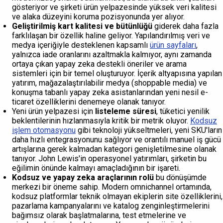
gösteriyor ve şirketi ürün yelpazesinde yüksek veri kalitesi
ve alaka düzeyini koruma pozisyonunda yer alıyor.
Geliştirilmiş kart kalitesi ve bütünlüğü
giderek daha fazla
farklılaşan bir özellik haline geliyor. Yapılandırılmış veri ve
medya içeriğiyle desteklenen kapsamlı
ürün sayfaları
,
yalnızca iade oranlarını azaltmakla kalmıyor, aynı zamanda
ortaya çıkan yapay zeka destekli öneriler ve arama
sistemleri için bir temel oluşturuyor. İçerik altyapısına yapılan
yatırım, mağazalaştırılabilir medya (shoppable media) ve
konuşma tabanlı yapay zeka asistanlarından yeni nesil e-
ticaret özelliklerini denemeye olanak tanıyor.
Yeni ürün yelpazesi için
listeleme süresi
, tüketici yenilik
beklentilerinin hızlanmasıyla kritik bir metrik oluyor.
Kodsuz
işlem otomasyonu
gibi teknoloji yükseltmeleri, yeni SKU'ların
daha hızlı entegrasyonunu sağlıyor ve orantılı manuel iş gücü
artışlarına gerek kalmadan kategori genişletilmesine olanak
tanıyor. John Lewis'in operasyonel yatırımları, şirketin bu
eğilimin önünde kalmayı amaçladığının bir işareti.
Kodsuz ve yapay zeka araçlarının rolü
bu dönüşümde
merkezi bir öneme sahip. Modern omnichannel ortamında,
kodsuz platformlar teknik olmayan ekiplerin site özelliklerini,
pazarlama kampanyalarını ve katalog zenginleştirmelerini
bağımsız olarak başlatmalarına, test etmelerine ve