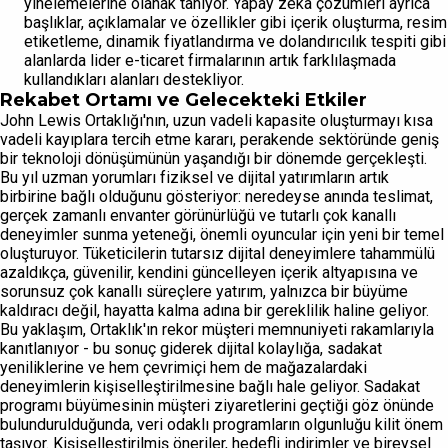
yinelemelerine olanak tanıyor. Yapay zeka çözümleri ayrıca
başlıklar, açıklamalar ve özellikler gibi içerik oluşturma, resim
etiketleme, dinamik fiyatlandırma ve dolandırıcılık tespiti gibi
alanlarda lider e-ticaret firmalarının artık farklılaşmada
kullandıkları alanları destekliyor.
Rekabet Ortamı ve Gelecekteki Etkiler
John Lewis Ortaklığı'nın, uzun vadeli kapasite oluşturmayı kısa
vadeli kayıplara tercih etme kararı, perakende sektöründe geniş
bir teknoloji dönüşümünün yaşandığı bir dönemde gerçekleşti.
Bu yıl uzman yorumları fiziksel ve dijital yatırımların artık
birbirine bağlı olduğunu gösteriyor: neredeyse anında teslimat,
gerçek zamanlı envanter görünürlüğü ve tutarlı çok kanallı
deneyimler sunma yeteneği, önemli oyuncular için yeni bir temel
oluşturuyor. Tüketicilerin tutarsız dijital deneyimlere tahammülü
azaldıkça, güvenilir, kendini güncelleyen içerik altyapısına ve
sorunsuz çok kanallı süreçlere yatırım, yalnızca bir büyüme
kaldıracı değil, hayatta kalma adına bir gereklilik haline geliyor.
Bu yaklaşım, Ortaklık'ın rekor müşteri memnuniyeti rakamlarıyla
kanıtlanıyor - bu sonuç giderek dijital kolaylığa, sadakat
yeniliklerine ve hem çevrimiçi hem de mağazalardaki
deneyimlerin kişiselleştirilmesine bağlı hale geliyor. Sadakat
programı büyümesinin müşteri ziyaretlerini geçtiği göz önünde
bulundurulduğunda, veri odaklı programların olgunluğu kilit önem
taşıyor. Kişiselleştirilmiş öneriler, hedefli indirimler ve bireysel