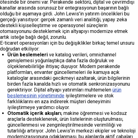
ötesinde bir önemi var. Perakende sektörü, dijital ve çevrimdışı
kanallar arasında sorunsuz bir entegrasyonun başarının bağlı
olduğu bir aşamaya girdi. John Lewis'in yatırım öncelikleri bu
gerçeği yansıtıyor: gerçek zamanlı veri analitiği, yapay zeka
destekli kişiselleştirme ve operasyonel süreçlerin
otomasyonunu desteklemek için altyapıyı modernize etmek
artık isteğe bağlı değil, zorunlu.
E-ticaret operasyonları için bu değişiklikler birkaç temel unsuru
doğrudan etkiliyor:
Ürün beslemeleri
ve katalog verileri, omnichannel
genişlemesi yoğunlaştıkça daha fazla doğruluk ve
ölçeklenebilirliğe ihtiyaç duyuyor. Modern perakende
platformları, envanter güncellemeleri ile kamuya açık
kataloglar arasındaki gecikmeyi azaltarak, ürün bilgilerinin
birden fazla kanalda hızlı ve otomatik senkronizasyonunu
gerektiriyor. Dijital altyapı yatırımları muhtemelen
ürün
beslemesinin yönetiminde
iyileştirmelere ve stok
farklılıklarını en aza indirerek müşteri deneyimini
iyileştirmeye yardımcı oluyor.
Otomatik içerik akışları
, makine öğrenmesi ve kodsuz
araçlarla desteklenerek, ürün listelerinin oluşturulması,
güncellenmesi ve zenginleştirilmesinde verimliliği ve
tutarlılığı artırıyor. John Lewis'in merkezi ekipler ve teknoloji
modernizasyonuna odaklanması, bu alanlarda aktif çabaları