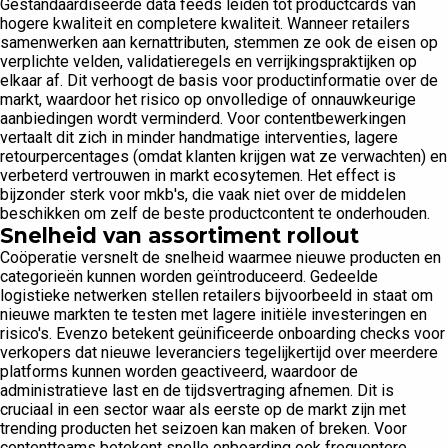
Gestandaardiseerde data feeds leiden tot productcards van
hogere kwaliteit en completere kwaliteit. Wanneer retailers
samenwerken aan kernattributen, stemmen ze ook de eisen op
verplichte velden, validatieregels en verrijkingspraktijken op
elkaar af. Dit verhoogt de basis voor productinformatie over de
markt, waardoor het risico op onvolledige of onnauwkeurige
aanbiedingen wordt verminderd. Voor contentbewerkingen
vertaalt dit zich in minder handmatige interventies, lagere
retourpercentages (omdat klanten krijgen wat ze verwachten) en
verbeterd vertrouwen in markt ecosytemen. Het effect is
bijzonder sterk voor mkb's, die vaak niet over de middelen
beschikken om zelf de beste productcontent te onderhouden.
Snelheid van assortiment rollout
Coöperatie versnelt de snelheid waarmee nieuwe producten en
categorieën kunnen worden geïntroduceerd. Gedeelde
logistieke netwerken stellen retailers bijvoorbeeld in staat om
nieuwe markten te testen met lagere initiële investeringen en
risico's. Evenzo betekent geünificeerde onboarding checks voor
verkopers dat nieuwe leveranciers tegelijkertijd over meerdere
platforms kunnen worden geactiveerd, waardoor de
administratieve last en de tijdsvertraging afnemen. Dit is
cruciaal in een sector waar als eerste op de markt zijn met
trending producten het seizoen kan maken of breken. Voor
contentteams betekent snelle onboarding ook frequentere