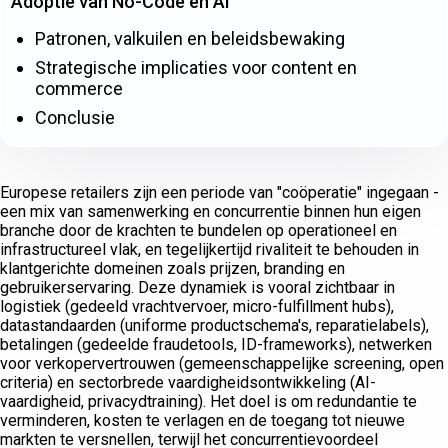
Adoptie van No-Code en AI
Patronen, valkuilen en beleidsbewaking
Strategische implicaties voor content en
commerce
Conclusie
Europese retailers zijn een periode van "coöperatie" ingegaan -
een mix van samenwerking en concurrentie binnen hun eigen
branche door de krachten te bundelen op operationeel en
infrastructureel vlak, en tegelijkertijd rivaliteit te behouden in
klantgerichte domeinen zoals prijzen, branding en
gebruikerservaring. Deze dynamiek is vooral zichtbaar in
logistiek (gedeeld vrachtvervoer, micro-fulfillment hubs),
datastandaarden (uniforme productschema's, reparatielabels),
betalingen (gedeelde fraudetools, ID-frameworks), netwerken
voor verkopervertrouwen (gemeenschappelijke screening, open
criteria) en sectorbrede vaardigheidsontwikkeling (AI-
vaardigheid, privacydtraining). Het doel is om redundantie te
verminderen, kosten te verlagen en de toegang tot nieuwe
markten te versnellen, terwijl het concurrentievoordeel