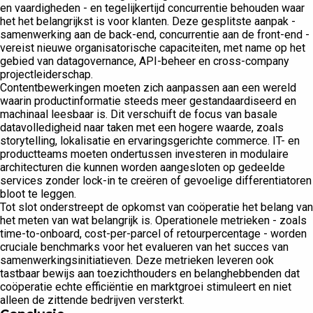
en vaardigheden - en tegelijkertijd concurrentie behouden waar
het het belangrijkst is voor klanten. Deze gesplitste aanpak -
samenwerking aan de back-end, concurrentie aan de front-end -
vereist nieuwe organisatorische capaciteiten, met name op het
gebied van datagovernance, API-beheer en cross-company
projectleiderschap.
Contentbewerkingen moeten zich aanpassen aan een wereld
waarin productinformatie steeds meer gestandaardiseerd en
machinaal leesbaar is. Dit verschuift de focus van basale
datavolledigheid naar taken met een hogere waarde, zoals
storytelling, lokalisatie en ervaringsgerichte commerce. IT- en
productteams moeten ondertussen investeren in modulaire
architecturen die kunnen worden aangesloten op gedeelde
services zonder lock-in te creëren of gevoelige differentiatoren
bloot te leggen.
Tot slot onderstreept de opkomst van coöperatie het belang van
het meten van wat belangrijk is. Operationele metrieken - zoals
time-to-onboard, cost-per-parcel of retourpercentage - worden
cruciale benchmarks voor het evalueren van het succes van
samenwerkingsinitiatieven. Deze metrieken leveren ook
tastbaar bewijs aan toezichthouders en belanghebbenden dat
coöperatie echte efficiëntie en marktgroei stimuleert en niet
alleen de zittende bedrijven versterkt.