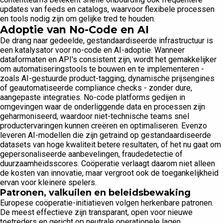
updates van feeds en catalogs, waarvoor flexibele processen
en tools nodig zijn om gelijke tred te houden.
Adoptie van No-Code en AI
De drang naar gedeelde, gestandaardiseerde infrastructuur is
een katalysator voor no-code en AI-adoptie. Wanneer
dataformaten en API's consistent zijn, wordt het gemakkelijker
om automatiseringstools te bouwen en te implementeren -
zoals AI-gestuurde product-tagging, dynamische prijsengines
of geautomatiseerde compliance checks - zonder dure,
aangepaste integraties. No-code platforms gedijen in
omgevingen waar de onderliggende data en processen zijn
geharmoniseerd, waardoor niet-technische teams snel
productervaringen kunnen creëren en optimaliseren. Evenzo
leveren AI-modellen die zijn getraind op gestandaardiseerde
datasets van hoge kwaliteit betere resultaten, of het nu gaat om
gepersonaliseerde aanbevelingen, fraudedetectie of
duurzaamheidsscores. Coöperatie verlaagt daarom niet alleen
de kosten van innovatie, maar vergroot ook de toegankelijkheid
ervan voor kleinere spelers.
Patronen, valkuilen en beleidsbewaking
Europese coöperatie-initiatieven volgen herkenbare patronen.
De meest effectieve zijn transparant, open voor nieuwe
toetreders en gericht op neutrale operationele lagen.