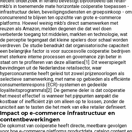
Recent onderzoek in Ierland bevestigt bijvoorbeeld dat retail-
mkb's in toenemende mate horizontale coöperatie toepassen -
infrastructuur delen, beveiligingsdiensten en groepsinkoop - om
concurrerend te blijven ten opzichte van grote e-commerce
platforms. Hoewel weinig mkb's direct samenwerken met
reuzen als Amazon, melden degenen die dat wel doen
verbeterde toegang tot middelen, markten en technologie, wat
de perceptie tegengaat dat kleine spelers door schaal worden
verdreven. De studie benadrukt dat organisatorische capaciteit
een belangrijke factor is voor succesvolle coöperatie: bedrijven
met sterkere interne processen en governance zijn beter in
staat om te profiteren van deze allianties[1]. Dit weerspiegelt
bevindingen uit de Nederlandse retailsector, waar
hyperconcurrentie heeft geleid tot zowel prijzenoorlogen als
selectieve samenwerking, met name op gebieden als efficiënte
consumentenrespons (ECR)-systemen en gedeelde
loyaliteitsprogramma's[2]. De gemene deler is dat coöperatie
het meest effectief is wanneer het pijnpunten aanpakt die
kostbaar of inefficiënt zijn om alleen op te lossen, zonder de
uniciteit aan te tasten die het merk van elke retailer definieert.
Impact op e-commerce infrastructuur en
contentbewerkingen
De opkomst van coöperatie heeft directe, meetbare gevolgen
voor hoe e-commerce platforms productdata, catalog content en