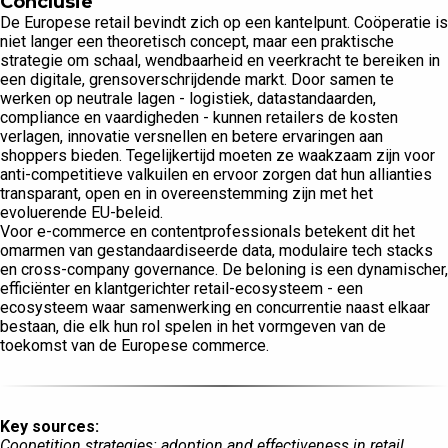
Conclusie
De Europese retail bevindt zich op een kantelpunt. Coöperatie is
niet langer een theoretisch concept, maar een praktische
strategie om schaal, wendbaarheid en veerkracht te bereiken in
een digitale, grensoverschrijdende markt. Door samen te
werken op neutrale lagen - logistiek, datastandaarden,
compliance en vaardigheden - kunnen retailers de kosten
verlagen, innovatie versnellen en betere ervaringen aan
shoppers bieden. Tegelijkertijd moeten ze waakzaam zijn voor
anti-competitieve valkuilen en ervoor zorgen dat hun allianties
transparant, open en in overeenstemming zijn met het
evoluerende EU-beleid.
Voor e-commerce en contentprofessionals betekent dit het
omarmen van gestandaardiseerde data, modulaire tech stacks
en cross-company governance. De beloning is een dynamischer,
efficiënter en klantgerichter retail-ecosysteem - een
ecosysteem waar samenwerking en concurrentie naast elkaar
bestaan, die elk hun rol spelen in het vormgeven van de
toekomst van de Europese commerce.
Key sources:
Coopetition strategies: adoption and effectiveness in retail