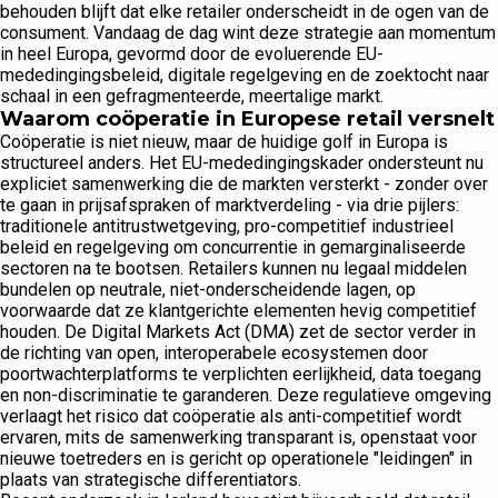
behouden blijft dat elke retailer onderscheidt in de ogen van de
consument. Vandaag de dag wint deze strategie aan momentum
in heel Europa, gevormd door de evoluerende EU-
mededingingsbeleid, digitale regelgeving en de zoektocht naar
schaal in een gefragmenteerde, meertalige markt.
Waarom coöperatie in Europese retail versnelt
Coöperatie is niet nieuw, maar de huidige golf in Europa is
structureel anders. Het EU-mededingingskader ondersteunt nu
expliciet samenwerking die de markten versterkt - zonder over
te gaan in prijsafspraken of marktverdeling - via drie pijlers:
traditionele antitrustwetgeving, pro-competitief industrieel
beleid en regelgeving om concurrentie in gemarginaliseerde
sectoren na te bootsen. Retailers kunnen nu legaal middelen
bundelen op neutrale, niet-onderscheidende lagen, op
voorwaarde dat ze klantgerichte elementen hevig competitief
houden. De Digital Markets Act (DMA) zet de sector verder in
de richting van open, interoperabele ecosystemen door
poortwachterplatforms te verplichten eerlijkheid, data toegang
en non-discriminatie te garanderen. Deze regulatieve omgeving
verlaagt het risico dat coöperatie als anti-competitief wordt
ervaren, mits de samenwerking transparant is, openstaat voor
nieuwe toetreders en is gericht op operationele "leidingen" in
plaats van strategische differentiators.