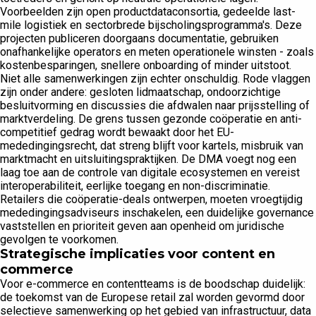
Voorbeelden zijn open productdataconsortia, gedeelde last-
mile logistiek en sectorbrede bijscholingsprogramma's. Deze
projecten publiceren doorgaans documentatie, gebruiken
onafhankelijke operators en meten operationele winsten - zoals
kostenbesparingen, snellere onboarding of minder uitstoot.
Niet alle samenwerkingen zijn echter onschuldig. Rode vlaggen
zijn onder andere: gesloten lidmaatschap, ondoorzichtige
besluitvorming en discussies die afdwalen naar prijsstelling of
marktverdeling. De grens tussen gezonde coöperatie en anti-
competitief gedrag wordt bewaakt door het EU-
mededingingsrecht, dat streng blijft voor kartels, misbruik van
marktmacht en uitsluitingspraktijken. De DMA voegt nog een
laag toe aan de controle van digitale ecosystemen en vereist
interoperabiliteit, eerlijke toegang en non-discriminatie.
Retailers die coöperatie-deals ontwerpen, moeten vroegtijdig
mededingingsadviseurs inschakelen, een duidelijke governance
vaststellen en prioriteit geven aan openheid om juridische
gevolgen te voorkomen.
Strategische implicaties voor content en
commerce
Voor e-commerce en contentteams is de boodschap duidelijk:
de toekomst van de Europese retail zal worden gevormd door
selectieve samenwerking op het gebied van infrastructuur, data