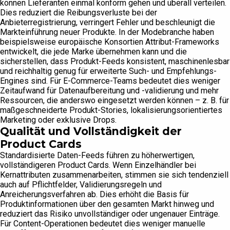
können Lieferanten einmal konform gehen und überall verteilen.
Dies reduziert die Reibungsverluste bei der
Anbieterregistrierung, verringert Fehler und beschleunigt die
Markteinführung neuer Produkte. In der Modebranche haben
beispielsweise europäische Konsortien Attribut-Frameworks
entwickelt, die jede Marke übernehmen kann und die
sicherstellen, dass Produkt-Feeds konsistent, maschinenlesbar
und reichhaltig genug für erweiterte Such- und Empfehlungs-
Engines sind. Für E-Commerce-Teams bedeutet dies weniger
Zeitaufwand für Datenaufbereitung und -validierung und mehr
Ressourcen, die anderswo eingesetzt werden können – z. B. für
maßgeschneiderte Produkt-Stories, lokalisierungsorientiertes
Marketing oder exklusive Drops.
Qualität und Vollständigkeit der
Product Cards
Standardisierte Daten-Feeds führen zu höherwertigen,
vollständigeren Product Cards. Wenn Einzelhändler bei
Kernattributen zusammenarbeiten, stimmen sie sich tendenziell
auch auf Pflichtfelder, Validierungsregeln und
Anreicherungsverfahren ab. Dies erhöht die Basis für
Produktinformationen über den gesamten Markt hinweg und
reduziert das Risiko unvollständiger oder ungenauer Einträge.
Für Content-Operationen bedeutet dies weniger manuelle