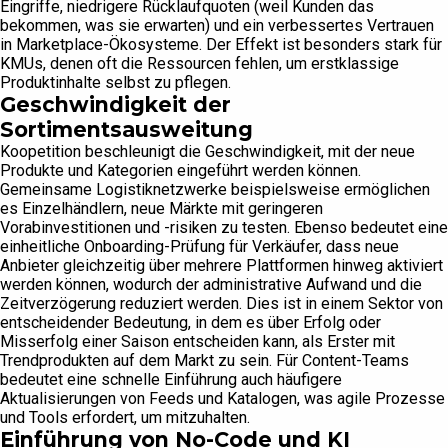
Eingriffe, niedrigere Rücklaufquoten (weil Kunden das
bekommen, was sie erwarten) und ein verbessertes Vertrauen
in Marketplace-Ökosysteme. Der Effekt ist besonders stark für
KMUs, denen oft die Ressourcen fehlen, um erstklassige
Produktinhalte selbst zu pflegen.
Geschwindigkeit der
Sortimentsausweitung
Koopetition beschleunigt die Geschwindigkeit, mit der neue
Produkte und Kategorien eingeführt werden können.
Gemeinsame Logistiknetzwerke beispielsweise ermöglichen
es Einzelhändlern, neue Märkte mit geringeren
Vorabinvestitionen und -risiken zu testen. Ebenso bedeutet eine
einheitliche Onboarding-Prüfung für Verkäufer, dass neue
Anbieter gleichzeitig über mehrere Plattformen hinweg aktiviert
werden können, wodurch der administrative Aufwand und die
Zeitverzögerung reduziert werden. Dies ist in einem Sektor von
entscheidender Bedeutung, in dem es über Erfolg oder
Misserfolg einer Saison entscheiden kann, als Erster mit
Trendprodukten auf dem Markt zu sein. Für Content-Teams
bedeutet eine schnelle Einführung auch häufigere
Aktualisierungen von Feeds und Katalogen, was agile Prozesse
und Tools erfordert, um mitzuhalten.
Einführung von No-Code und KI