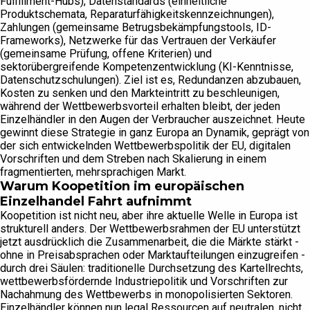
Fulfillment-Hubs), Datenstandards (einheitliche
Produktschemata, Reparaturfähigkeitskennzeichnungen),
Zahlungen (gemeinsame Betrugsbekämpfungstools, ID-
Frameworks), Netzwerke für das Vertrauen der Verkäufer
(gemeinsame Prüfung, offene Kriterien) und
sektorübergreifende Kompetenzentwicklung (KI-Kenntnisse,
Datenschutzschulungen). Ziel ist es, Redundanzen abzubauen,
Kosten zu senken und den Markteintritt zu beschleunigen,
während der Wettbewerbsvorteil erhalten bleibt, der jeden
Einzelhändler in den Augen der Verbraucher auszeichnet. Heute
gewinnt diese Strategie in ganz Europa an Dynamik, geprägt von
der sich entwickelnden Wettbewerbspolitik der EU, digitalen
Vorschriften und dem Streben nach Skalierung in einem
fragmentierten, mehrsprachigen Markt.
Warum Koopetition im europäischen
Einzelhandel Fahrt aufnimmt
Koopetition ist nicht neu, aber ihre aktuelle Welle in Europa ist
strukturell anders. Der Wettbewerbsrahmen der EU unterstützt
jetzt ausdrücklich die Zusammenarbeit, die die Märkte stärkt -
ohne in Preisabsprachen oder Marktaufteilungen einzugreifen -
durch drei Säulen: traditionelle Durchsetzung des Kartellrechts,
wettbewerbsfördernde Industriepolitik und Vorschriften zur
Nachahmung des Wettbewerbs in monopolisierten Sektoren.
Einzelhändler können nun legal Ressourcen auf neutralen, nicht