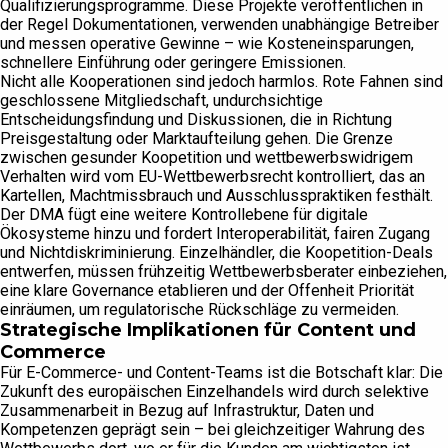
Qualifizierungsprogramme. Diese Projekte veröffentlichen in
der Regel Dokumentationen, verwenden unabhängige Betreiber
und messen operative Gewinne – wie Kosteneinsparungen,
schnellere Einführung oder geringere Emissionen.
Nicht alle Kooperationen sind jedoch harmlos. Rote Fahnen sind
geschlossene Mitgliedschaft, undurchsichtige
Entscheidungsfindung und Diskussionen, die in Richtung
Preisgestaltung oder Marktaufteilung gehen. Die Grenze
zwischen gesunder Koopetition und wettbewerbswidrigem
Verhalten wird vom EU-Wettbewerbsrecht kontrolliert, das an
Kartellen, Machtmissbrauch und Ausschlusspraktiken festhält.
Der DMA fügt eine weitere Kontrollebene für digitale
Ökosysteme hinzu und fordert Interoperabilität, fairen Zugang
und Nichtdiskriminierung. Einzelhändler, die Koopetition-Deals
entwerfen, müssen frühzeitig Wettbewerbsberater einbeziehen,
eine klare Governance etablieren und der Offenheit Priorität
einräumen, um regulatorische Rückschläge zu vermeiden.
Strategische Implikationen für Content und
Commerce
Für E-Commerce- und Content-Teams ist die Botschaft klar: Die
Zukunft des europäischen Einzelhandels wird durch selektive
Zusammenarbeit in Bezug auf Infrastruktur, Daten und
Kompetenzen geprägt sein – bei gleichzeitiger Wahrung des