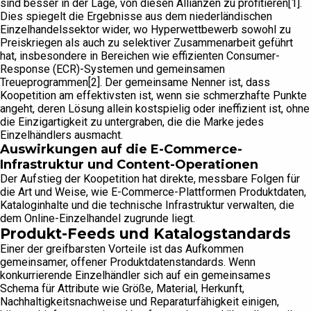
sind besser in der Lage, von diesen Allianzen zu profitieren[1].
Dies spiegelt die Ergebnisse aus dem niederländischen
Einzelhandelssektor wider, wo Hyperwettbewerb sowohl zu
Preiskriegen als auch zu selektiver Zusammenarbeit geführt
hat, insbesondere in Bereichen wie effizienten Consumer-
Response (ECR)-Systemen und gemeinsamen
Treueprogrammen[2]. Der gemeinsame Nenner ist, dass
Koopetition am effektivsten ist, wenn sie schmerzhafte Punkte
angeht, deren Lösung allein kostspielig oder ineffizient ist, ohne
die Einzigartigkeit zu untergraben, die die Marke jedes
Einzelhändlers ausmacht.
Auswirkungen auf die E-Commerce-
Infrastruktur und Content-Operationen
Der Aufstieg der Koopetition hat direkte, messbare Folgen für
die Art und Weise, wie E-Commerce-Plattformen Produktdaten,
Kataloginhalte und die technische Infrastruktur verwalten, die
dem Online-Einzelhandel zugrunde liegt.
Produkt-Feeds und Katalogstandards
Einer der greifbarsten Vorteile ist das Aufkommen
gemeinsamer, offener Produktdatenstandards. Wenn
konkurrierende Einzelhändler sich auf ein gemeinsames
Schema für Attribute wie Größe, Material, Herkunft,
Nachhaltigkeitsnachweise und Reparaturfähigkeit einigen,