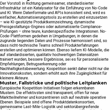
Der Vorstoß in Richtung gemeinsamer, standardisierter
Infrastruktur ist ein Katalysator für die Einführung von No-Code
und KI. Wenn Datenformate und APIs konsistent sind, wird es
einfacher, Automatisierungstools zu erstellen und einzusetzen
– wie KI-gestützte Produktkennzeichnung, dynamische
Preisgestaltungs-Engines oder automatisierte Compliance-
Prüfungen – ohne teure, kundenspezifische Integrationen. No-
Code-Plattformen gedeihen in Umgebungen, in denen die
zugrunde liegenden Daten und Prozesse harmonisiert sind, so
dass nicht-technische Teams schnell Produkterfahrungen
erstellen und optimieren können. Ebenso liefern KI-Modelle, die
auf standardisierten, qualitativ hochwertigen Datensätzen
trainiert wurden, bessere Ergebnisse, sei es für personalisierte
Empfehlungen, Betrugserkennung oder
Nachhaltigkeitsbewertung. Koopetition senkt daher nicht nur die
Innovationskosten, sondern erhöht auch ihre Zugänglichkeit für
kleinere Akteure.
Muster, Fallstricke und politische Leitplanken
Europäische Koopetition-Initiativen folgen erkennbaren
Mustern. Die effektivsten sind transparent, offen für neue
Marktteilnehmer und konzentrieren sich auf neutrale operative
Ebenen. Beispiele sind offene Produktdatenkonsortien,
gemeinsame Last-Mile-Logistik und sektorübergreifende