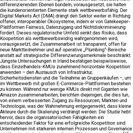
differenzierenden Ebenen bündeln, vorausgesetzt, sie halten
die kundenorientierten Elemente stark wettbewerbsfähig. Der
Digital Markets Act (DMA) drängt den Sektor weiter in Richtung
offener, interoperabler Ökosysteme, indem er von Gatekeeper-
Plattformen Fairness, Datenzugang und Nichtdiskriminierung
fordert. Dieses regulatorische Umfeld senkt das Risiko, dass
Koopetition als wettbewerbswidrig wahrgenommen wird,
vorausgesetzt, die Zusammenarbeit ist transparent, offen für
neue Marktteilnehmer und auf operative „Plumbing“-Bereiche
anstatt auf strategische Differenzierungsmerkmale beschränkt.
Jüngste Untersuchungen in Irland bestätigen beispielsweise,
dass Einzelhandels-KMUs zunehmend horizontale Koopetition
anwenden – den Austausch von Infrastruktur,
Sicherheitsdiensten und die Teilnahme an Gruppenkäufen –, um
im Wettbewerb mit großen E-Commerce-Plattformen bestehen
zu können. Während nur wenige KMUs direkt mit Giganten wie
Amazon zusammenarbeiten, berichten diejenigen, die dies tun,
von einem verbesserten Zugang zu Ressourcen, Märkten und
Technologie, was der Wahrnehmung entgegenwirkt, dass kleine
Akteure durch die Skalierung verdrängt werden. Die Studie hebt
hervor, dass die organisatorischen Fähigkeiten ein
entscheidender Faktor für eine erfolgreiche Koopetition sind:
Unternehmen mit stärkeren internen Prozessen und Governance