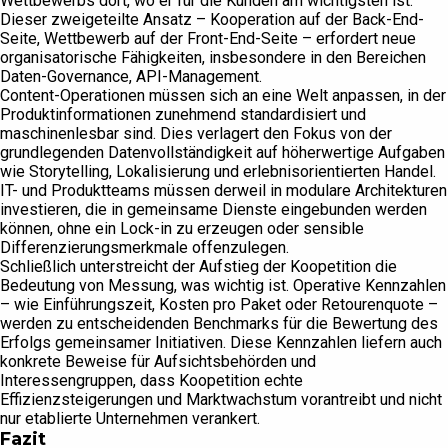
Wettbewerbs dort, wo er für die Kunden am wichtigsten ist.
Dieser zweigeteilte Ansatz – Kooperation auf der Back-End-
Seite, Wettbewerb auf der Front-End-Seite – erfordert neue
organisatorische Fähigkeiten, insbesondere in den Bereichen
Daten-Governance, API-Management.
Content-Operationen müssen sich an eine Welt anpassen, in der
Produktinformationen zunehmend standardisiert und
maschinenlesbar sind. Dies verlagert den Fokus von der
grundlegenden Datenvollständigkeit auf höherwertige Aufgaben
wie Storytelling, Lokalisierung und erlebnisorientierten Handel.
IT- und Produktteams müssen derweil in modulare Architekturen
investieren, die in gemeinsame Dienste eingebunden werden
können, ohne ein Lock-in zu erzeugen oder sensible
Differenzierungsmerkmale offenzulegen.
Schließlich unterstreicht der Aufstieg der Koopetition die
Bedeutung von Messung, was wichtig ist. Operative Kennzahlen
– wie Einführungszeit, Kosten pro Paket oder Retourenquote –
werden zu entscheidenden Benchmarks für die Bewertung des
Erfolgs gemeinsamer Initiativen. Diese Kennzahlen liefern auch
konkrete Beweise für Aufsichtsbehörden und
Interessengruppen, dass Koopetition echte
Effizienzsteigerungen und Marktwachstum vorantreibt und nicht
nur etablierte Unternehmen verankert.
Fazit