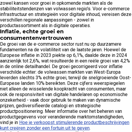
zowel kansen voor groei in opkomende markten als de
stabiliteitstendenzen van volwassen regio's. Voor e-commerce
infrastructuur en strategieën voor digitale inhoud, vereisen deze
verschillen regionale aanpassingen - zowel in
productassortiment als in digitale operaties.
Inflatie, echte groei en
consumentenvertrouwen
De groei van de e-commerce sector rust nu op duurzamere
fundamenten na de volatiliteit van de laatste jaren. Hoewel de
Europese inflatie in 2023 piekte op 6,1%, daalde deze in 2024
aanzienlijk tot 2,6%, wat resulteerde in een reële groei van 4,2%
in de online detailhandel. De groei gecorrigeerd voor inflatie
verschilde echter: de volwassen markten van West-Europa
leverden slechts 3% echte groei, terwijl de snelgroeiende Oost-
Europese landen 10% bereikten. Deze cijfers weerspiegelen
niet alleen de wisselende koopkracht van consumenten, maar
ook de responsiviteit van digitale handelaren op economische
onzekerheid - vaak door gebruik te maken van dynamische
prijzen, gediversifieerde catalogi en strategische
productpositionering. Meer informatie over het beheren van
productgegevens voor veranderende marktomstandigheden,
vind je in
Hoe je verkoopst stimulerende productbeschrijvingen
kunt creëren zonder een fortuin uit te geven
.