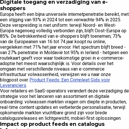
Digitale toegang en verzadiging van e-
shoppers
Europa heeft een bijna universele internetpenetratie bereikt, met
een stijging van 93% in 2024 tot een verwachte 94% in 2025.
Deze verspreiding is niet uniform: terwijl Noord- en West-
Europa nagenoeg volledig verbonden zijn, blijft Oost-Europa op
85%. De betrokkenheid van e-shoppers blijft toenemen; 73%
van de Europeanen van 16 tot 74 jaar koopt nu online,
vergeleken met 71% het jaar ervoor. Het spectrum blijft breed -
van 27% penetratie in Moldavië tot 95% in Ierland - hetgeen een
routekaart geeft voor waar toekomstige groei in e-commerce-
adoptie het meest waarschijnlijk is. Voor details over het
omgaan met verschillende niveaus van e-commerce
infrastructuur volwassenheid, verwijzen we u naar onze
blogpost over
Product Feeds: Een Compleet Gids voor
Leveranciers
.
Voor retailers en SaaS-operators verandert deze verzadiging de
strategie voor het lanceren van assortiment en digitale
onboarding: volwassen markten vragen om diepte in producten,
real-time content updates en verbeterde personalisatie, terwijl
opkomende markten vruchtbare grond zijn voor brede
catalogusreleases en lichtgewicht, mobiel-first oplossingen.
Impact op product feeds en catalogus