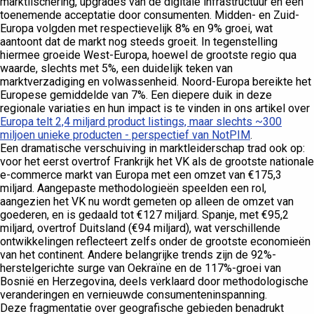
marktlischering, upgrades van de digitale infrastructuur en een
toenemende acceptatie door consumenten. Midden- en Zuid-
Europa volgden met respectievelijk 8% en 9% groei, wat
aantoont dat de markt nog steeds groeit. In tegenstelling
hiermee groeide West-Europa, hoewel de grootste regio qua
waarde, slechts met 5%, een duidelijk teken van
marktverzadiging en volwassenheid. Noord-Europa bereikte het
Europese gemiddelde van 7%. Een diepere duik in deze
regionale variaties en hun impact is te vinden in ons artikel over
Europa telt 2,4 miljard product listings, maar slechts ~300
miljoen unieke producten - perspectief van NotPIM
.
Een dramatische verschuiving in marktleiderschap trad ook op:
voor het eerst overtrof Frankrijk het VK als de grootste nationale
e-commerce markt van Europa met een omzet van €175,3
miljard. Aangepaste methodologieën speelden een rol,
aangezien het VK nu wordt gemeten op alleen de omzet van
goederen, en is gedaald tot €127 miljard. Spanje, met €95,2
miljard, overtrof Duitsland (€94 miljard), wat verschillende
ontwikkelingen reflecteert zelfs onder de grootste economieën
van het continent. Andere belangrijke trends zijn de 92%-
herstelgerichte surge van Oekraïne en de 117%-groei van
Bosnië en Herzegovina, deels verklaard door methodologische
veranderingen en vernieuwde consumenteninspanning.
Deze fragmentatie over geografische gebieden benadrukt