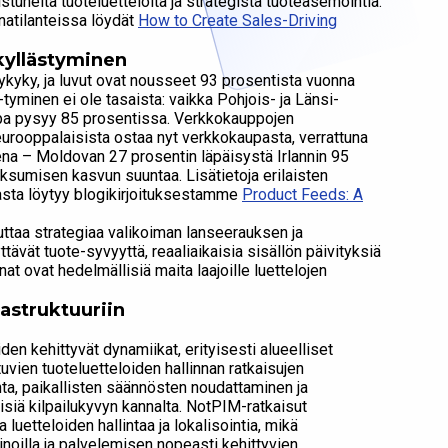
tuneita tuoteluetteloita ja strategista tuoteasemointia.
inatilanteissa löydät
How to Create Sales-Driving
kyllästyminen
ykyky, ja luvut ovat nousseet 93 prosentista vuonna
yminen ei ole tasaista: vaikka Pohjois- ja Länsi-
pa pysyy 85 prosentissa. Verkkokauppojen
urooppalaisista ostaa nyt verkkokaupasta, verrattuna
ena – Moldovan 27 prosentin läpäisystä Irlannin 95
ksumisen kasvun suuntaa. Lisätietoja erilaisten
asta löytyy blogikirjoituksestamme
Product Feeds: A
uttaa strategiaa valikoiman lanseerauksen ja
tävät tuote-syvyyttä, reaaliaikaisia ​​sisällön päivityksiä
t ovat hedelmällisiä maita laajoille luettelojen
rastruktuuriin
 kehittyvät dynamiikat, erityisesti alueelliset
uvien tuoteluetteloiden hallinnan ratkaisujen
inta, paikallisten säännösten noudattaminen ja
isiä kilpailukyvyn kannalta. NotPIM-ratkaisut
 luetteloiden hallintaa ja lokalisointia, mikä
noilla ja palvelemisen nopeasti kehittyvien