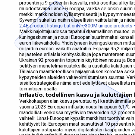
prosentin ja 9 prosentin kasvulla, mikä osoittaa alikyll
muodostavana Länsi-Eurooppa, vaikka se onkin suurin alu
merkki markkinoiden kyllästymisestä ja kypsymmeestä
Syvempi sukellus näihin alueellisiin vaihteluihin ja nii
2.4B product listings but only ~300M unique products
Markkinajohtajuudessa tapahtui draamallinen muutos: e
kuningaskunnan ja nousi Euroopan suurimmaksi kansall
euron liikevaihdolla. Yhdistyneen kuningaskunnan mitta
miljardiin euroon, vaikutti säätöihin. Espanja 95,2 miljard
heijastelee erilaisia kehityskulkuja jopa mantereen suur
Ukrainan 92 prosentin toipumisikäyttöinen nousu ja Bos
selittyen menetelmämuutoksilla ja uusitulla kuluttajien 
Tällaisen maantieteellisen hajaannuksen korostaa sekä
kypsyneiden alueiden vakavoimistumisen suuntaa. Verkko
sisältöstrategioille nämä erot edellyttävät alueellista 
toimintojen osalta.
Inflaatio, todellinen kasvu ja kuluttajie
Verkkokaupan alan kasvu perustuu nyt kestävämmille pe
vuonna 2023 Euroopan inflaatio nousi huippuun 6,1 %, vu
mahdollisti verkossa myytävien tavaroiden 4,2 prosentin
vaihteli: Länsi-Euroopan kypsät markkinat tuottivat vain
kehittyvät Itä-Euroopan maat saavuttivat 10 prosentin k
kuluttajien ostopäätä, myös digitaalisten kauppiaiden