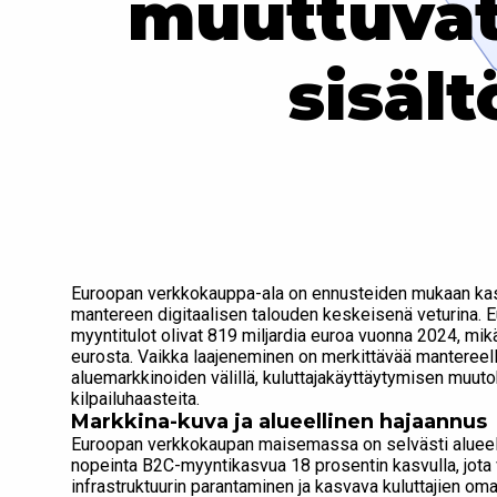
muuttuvat
sisäl
Euroopan verkkokauppa-ala on ennusteiden mukaan ka
mantereen digitaalisen talouden keskeisenä veturina.
myyntitulot olivat 819 miljardia euroa vuonna 2024, mi
eurosta. Vaikka laajeneminen on merkittävää mantereellis
aluemarkkinoiden välillä, kuluttajakäyttäytymisen muut
kilpailuhaasteita.
Markkina-kuva ja alueellinen hajaannus
Euroopan verkkokaupan maisemassa on selvästi alueell
nopeinta B2C-myyntikasvua 18 prosentin kasvulla, jota v
infrastruktuurin parantaminen ja kasvava kuluttajien o