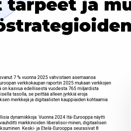
 tarpeet ja m
töstrategioiden
svanut 7 % vuonna 2025 vahvistaen asemaansa
 Euroopan verkkokaupan raportin 2025 mukaan verkkojen
kä on kasvua edellisestä vuodesta 765 miljardista
ella tasolla, se peittää alleen jyrkkiä eroja
oksen merkkejä ja digitaalisten kauppiaiden kohtaamia
isia dynamiikkoja. Vuonna 2024 Itä-Eurooppa näytti
auhditti markkinoiden liberalisoi-minen, digitaalisen
maksuminen. Keski- ja Etelä-Eurooppa seurasivat 8