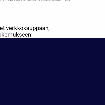
set verkkokauppaan,
jäkokemukseen