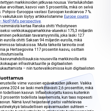
ästettyjen markkinoiden jatkuvaa nousua. Vertailukohdan
e arvoiltaan, kasvoi vain 5 prosentilla, mikä on selvä
. Pohjois-Eurooppa vastasi Euroopan keskiarvoa 7 %.
den vaikutuksiin löytyy artikkelistamme
Europe counts
 — NotPIM’s perspective
.
nsimmäistä kertaa Ranska ohitti Yhdistyneen
iseksi verkkokauppamarkkina-alueeksi 175,3 miljardin
aminen pelkästään tavaramyynnillä, joka laski 127
in eurolla ohitti Saksan 94 miljardin eurolla, mikä
immissa talouksissa. Muita tärkeitä tarinoita ovat
nia ja Hertsegovina 117 prosentin kasvu, osittain
sitoutumisella.
 kasvumahdollisuuksia nousevilla markkinoilla että
kaupan infrastruktuurille ja digitaalisten
mukauttamista – niin tuotevalikoimissa kuin digitaalisten
n luottamus
rusteille viime vuosien epävakauden jälkeen. Vaikka
onna 2024 se laski merkittävästi 2,6 prosenttiin, mikä
 todellisen kasvun. Inflaatiokorjattu kasvu kuitenkin
 3 prosentin todellista laajenemista, kun taas nopeasti
asvun. Nämä luvut heijastavat paitsi vaihtelevaa
 vastinekykyä taloudellisen epävarmuuden suhteen –