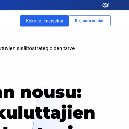
fi
Kokeile ilmaiseksi
Kirjaudu sisään
tuvien sisältöstrategioiden tarve
n nousu:
kuluttajien