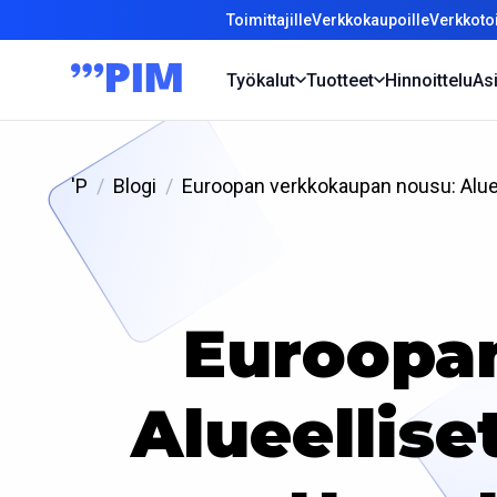
Toimittajille
Verkkokaupoille
Verkkotoi
Työkalut
Tuotteet
Hinnoittelu
Asi
'P
Blogi
Euroopan verkkokaupan nousu: Alueel
Euroopa
Alueellise