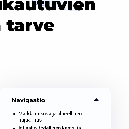
ukautuvien
 tarve
Navigaatio
Markkina-kuva ja alueellinen
hajaannus
Inflaatio, todellinen kasvu ja