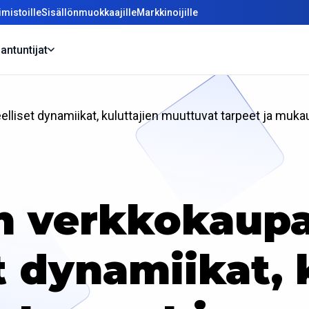
mistoille
Sisällönmuokkaajille
Markkinoijille
antuntijat
liset dynamiikat, kuluttajien muuttuvat tarpeet ja mukau
n verkkokaupa
t dynamiikat, 