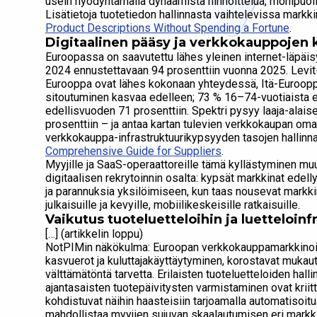
usein hyödyntämällä dynaamista hinnoittelua, monipuolis
Lisätietoja tuotetiedon hallinnasta vaihtelevissa markk
Product Descriptions Without Spending a Fortune
.
Digitaalinen pääsy ja verkkokauppojen 
Euroopassa on saavutettu lähes yleinen internet-läpäis
2024 ennustettavaan 94 prosenttiin vuonna 2025. Levit-t
Eurooppa ovat lähes kokonaan yhteydessä, Itä-Euroop
sitoutuminen kasvaa edelleen; 73 % 16–74-vuotiaista e
edellisvuoden 71 prosenttiin. Spektri pysyy laaja-alais
prosenttiin – ja antaa kartan tulevien verkkokaupan oma
verkkokauppa-infrastruktuurikypsyyden tasojen hallinn
Comprehensive Guide for Suppliers
.
Myyjille ja SaaS-operaattoreille tämä kyllästyminen mu
digitaalisen rekrytoinnin osalta: kypsät markkinat edellyt
ja parannuksia yksilöimiseen, kun taas nousevat markkina
julkaisuille ja kevyille, mobiilikeskeisille ratkaisuille.
Vaikutus tuoteluetteloihin ja luetteloinf
[…] (artikkelin loppu)
NotPIMin näkökulma: Euroopan verkkokauppamarkkinoiden
kasvuerot ja kuluttajakäyttäytyminen, korostavat mukaut
välttämätöntä tarvetta. Erilaisten tuoteluetteloiden hall
ajantasaisten tuotepäivitysten varmistaminen ovat kriitt
kohdistuvat näihin haasteisiin tarjoamalla automatisoitua
mahdollistaa myyjien sujuvan skaalautumisen eri markki