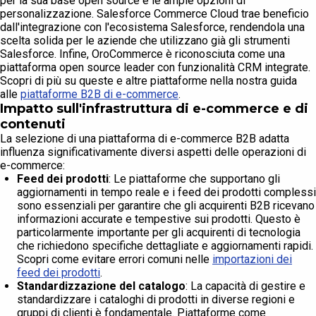
per la sua base open source e le ampie opzioni di
personalizzazione. Salesforce Commerce Cloud trae beneficio
dall'integrazione con l'ecosistema Salesforce, rendendola una
scelta solida per le aziende che utilizzano già gli strumenti
Salesforce. Infine, OroCommerce è riconosciuta come una
piattaforma open source leader con funzionalità CRM integrate.
Scopri di più su queste e altre piattaforme nella nostra guida
alle
piattaforme B2B di e-commerce
.
Impatto sull'infrastruttura di e-commerce e di
contenuti
La selezione di una piattaforma di e-commerce B2B adatta
influenza significativamente diversi aspetti delle operazioni di
e-commerce:
Feed dei prodotti
: Le piattaforme che supportano gli
aggiornamenti in tempo reale e i feed dei prodotti complessi
sono essenziali per garantire che gli acquirenti B2B ricevano
informazioni accurate e tempestive sui prodotti. Questo è
particolarmente importante per gli acquirenti di tecnologia
che richiedono specifiche dettagliate e aggiornamenti rapidi.
Scopri come evitare errori comuni nelle
importazioni dei
feed dei prodotti
.
Standardizzazione del catalogo
: La capacità di gestire e
standardizzare i cataloghi di prodotti in diverse regioni e
gruppi di clienti è fondamentale. Piattaforme come