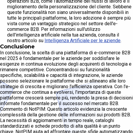
operazioni B2B, come l'automazione dei flussi di lavoro e il
miglioramento della personalizzazione del cliente. Sebbene
queste funzionalità non siano universalmente disponibili in
tutte le principali piattaforme, la loro adozione è sempre più
vista come un vantaggio strategico nel settore dell'e-
commerce B2B. Per informazioni sull'utilizzo
dell'intelligenza artificiale nella tua azienda, consulta il
nostro articolo su
Intelligenza Artificiale per le aziende
.
Conclusione
In conclusione, la scelta di una piattaforma di e-commerce B2B
nel 2025 è fondamentale per le aziende per soddisfare le
esigenze in continua evoluzione degli acquirenti di tecnologia e
rimanere competitive. Concentrandosi su funzionalità
specifiche, scalabilità e capacità di integrazione, le aziende
possono selezionare le piattaforme che si allineano alle loro
strategie di crescita e migliorano l'efficienza operativa. Con l'e-
commerce che continua a evolversi, l'importanza di queste
piattaforme crescerà sempre più, rendendo la presa di decisioni
informate fondamentale per il successo nel mercato B2B.
Commento di NotPIM: Questo articolo evidenzia la crescente
complessità della gestione delle informazioni sui prodotti B2B.
La necessità di aggiornamenti in tempo reale, cataloghi
standardizzati e schede prodotto di alta qualità è un punto
chiave. NotPIM aiuta ad affrontare queste sfide automatizzando