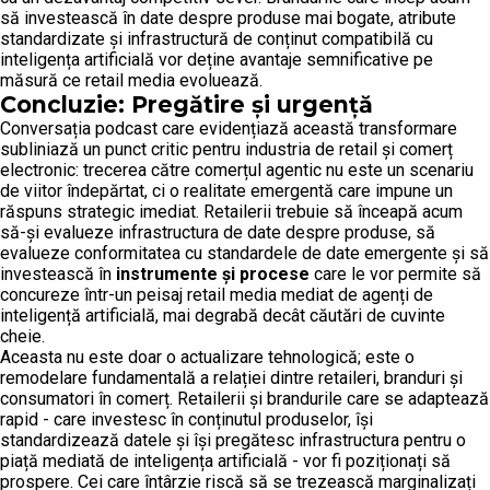
să investească în date despre produse mai bogate, atribute
standardizate și infrastructură de conținut compatibilă cu
inteligența artificială vor deține avantaje semnificative pe
măsură ce retail media evoluează.
Concluzie: Pregătire și urgență
Conversația podcast care evidențiază această transformare
subliniază un punct critic pentru industria de retail și comerț
electronic: trecerea către comerțul agentic nu este un scenariu
de viitor îndepărtat, ci o realitate emergentă care impune un
răspuns strategic imediat. Retailerii trebuie să înceapă acum
să-și evalueze infrastructura de date despre produse, să
evalueze conformitatea cu standardele de date emergente și să
investească în
instrumente și procese
care le vor permite să
concureze într-un peisaj retail media mediat de agenți de
inteligență artificială, mai degrabă decât căutări de cuvinte
cheie.
Aceasta nu este doar o actualizare tehnologică; este o
remodelare fundamentală a relației dintre retaileri, branduri și
consumatori în comerț. Retailerii și brandurile care se adaptează
rapid - care investesc în conținutul produselor, își
standardizează datele și își pregătesc infrastructura pentru o
piață mediată de inteligența artificială - vor fi poziționați să
prospere. Cei care întârzie riscă să se trezească marginalizați