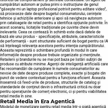
cumpărături autonom ar putea primi o instrucțiune de genul
"găsește-mi un laptop profesional potrivit pentru editare video",
să proceseze date despre bugetul consumatorului, cerințele
tehnice și achizițiile anterioare și apoi să navigheze autonom
prin cataloagele de retail pentru a identifica opțiunile potrivite. În
acest scenariu, licitațiile tradiționale pe cuvinte cheie devin
irelevante. Ceea ce contează în schimb este dacă datele de
bază ale unui produs - specificațiile, atributele, caracteristicile
de performanță - sunt structurate suficient de bogat pentru ca IA
să înțeleagă relevanța acestora pentru intenția cumpărătorului.
Aceasta reprezintă o schimbare profundă în modul în care
informațiile despre produse trebuie organizate și menținute.
Retailerii și brandurile nu se mai pot baza pe listări subțiri de
produse cu atribute minime. Agenții de inteligență artificială care
fac recomandări de cumpărare în numele consumatorilor au
nevoie de date despre produse complete, exacte și bogate din
punct de vedere contextual pentru a funcționa eficient. Aceasta
înseamnă că feed-urile de produse, structurile de catalog și
standardele de conținut devin o infrastructură critică nu doar
pentru operațiunile de comerț electronic, ci și pentru viabilitatea
retail media în sine.
Retail Media în Era Agentică
Modelul de monetizare pentru retail media într-o piață agentică