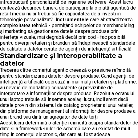
infrastructură personalizată de inginerie software. Acest lucru
contează deoarece bariera de participare la o piață agentică de
retail media nu ar trebui să fie capacitatea de a investi în
tehnologie personalizată.
Instrumentele
care abstractizează
complexitatea tehnică - permițând echipelor de merchandising
și marketing să gestioneze datele despre produse prin
interfețe vizuale, mai degrabă decât prin cod - fac posibilă
pentru diverși retaileri și branduri să îndeplinească standardele
de calitate a datelor cerute de agenții de inteligență artificială.
Standardizare și interoperabilitate a
datelor
Trecerea către comerțul agentic creează o presiune reînnoită
pentru standardizarea datelor despre produse. Când agenții de
inteligență artificială operează în mai mulți retaileri și platforme,
au nevoie de modalități consistente și previzibile de
interpretare a informațiilor despre produse. Rezoluția ecranului
unui laptop trebuie să însemne același lucru, indiferent dacă
datele provin din sistemul de catalog proprietar al unui retailer,
din platforma de management al informațiilor despre produse a
unui brand sau dintr-un agregator de date terți.
Acest lucru determină o atenție reînnoită asupra standardelor de
date și a framework-urilor de schemă care au existat de mult
timp în comerțul electronic, dar care au fost adesea