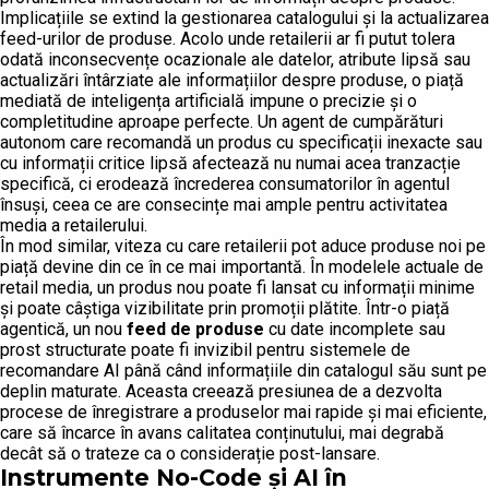
Implicațiile se extind la gestionarea catalogului și la actualizarea
feed-urilor de produse. Acolo unde retailerii ar fi putut tolera
odată inconsecvențe ocazionale ale datelor, atribute lipsă sau
actualizări întârziate ale informațiilor despre produse, o piață
mediată de inteligența artificială impune o precizie și o
completitudine aproape perfecte. Un agent de cumpărături
autonom care recomandă un produs cu specificații inexacte sau
cu informații critice lipsă afectează nu numai acea tranzacție
specifică, ci erodează încrederea consumatorilor în agentul
însuși, ceea ce are consecințe mai ample pentru activitatea
media a retailerului.
În mod similar, viteza cu care retailerii pot aduce produse noi pe
piață devine din ce în ce mai importantă. În modelele actuale de
retail media, un produs nou poate fi lansat cu informații minime
și poate câștiga vizibilitate prin promoții plătite. Într-o piață
agentică, un nou
feed de produse
cu date incomplete sau
prost structurate poate fi invizibil pentru sistemele de
recomandare AI până când informațiile din catalogul său sunt pe
deplin maturate. Aceasta creează presiunea de a dezvolta
procese de înregistrare a produselor mai rapide și mai eficiente,
care să încarce în avans calitatea conținutului, mai degrabă
decât să o trateze ca o considerație post-lansare.
Instrumente No-Code și AI în