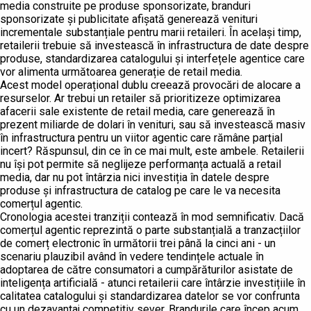
media construite pe produse sponsorizate, branduri
sponsorizate și publicitate afișată generează venituri
incrementale substanțiale pentru marii retaileri. În același timp,
retailerii trebuie să investească în infrastructura de date despre
produse, standardizarea catalogului și interfețele agentice care
vor alimenta următoarea generație de retail media.
Acest model operațional dublu creează provocări de alocare a
resurselor. Ar trebui un retailer să prioritizeze optimizarea
afacerii sale existente de retail media, care generează în
prezent miliarde de dolari în venituri, sau să investească masiv
în infrastructura pentru un viitor agentic care rămâne parțial
incert? Răspunsul, din ce în ce mai mult, este ambele. Retailerii
nu își pot permite să neglijeze performanța actuală a retail
media, dar nu pot întârzia nici investiția în datele despre
produse și infrastructura de catalog pe care le va necesita
comerțul agentic.
Cronologia acestei tranziții contează în mod semnificativ. Dacă
comerțul agentic reprezintă o parte substanțială a tranzacțiilor
de comerț electronic în următorii trei până la cinci ani - un
scenariu plauzibil având în vedere tendințele actuale în
adoptarea de către consumatori a cumpărăturilor asistate de
inteligența artificială - atunci retailerii care întârzie investițiile în
calitatea catalogului și standardizarea datelor se vor confrunta
cu un dezavantaj competitiv sever. Brandurile care încep acum