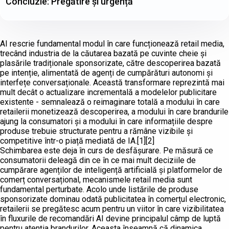
Concluzie: Pregătire și urgență
AI rescrie fundamental modul în care funcționează retail media,
trecând industria de la căutarea bazată pe cuvinte cheie și
plasările tradiționale sponsorizate, către descoperirea bazată
pe intenție, alimentată de agenți de cumpărături autonomi și
interfețe conversaționale. Această transformare reprezintă mai
mult decât o actualizare incrementală a modelelor publicitare
existente - semnalează o reimaginare totală a modului în care
retailerii monetizează descoperirea, a modului în care brandurile
ajung la consumatori și a modului în care informațiile despre
produse trebuie structurate pentru a rămâne vizibile și
competitive într-o piață mediată de IA.[1][2]
Schimbarea este deja în curs de desfășurare. Pe măsură ce
consumatorii deleagă din ce în ce mai mult deciziile de
cumpărare agenților de inteligență artificială și platformelor de
comerț conversațional, mecanismele retail media sunt
fundamental perturbate. Acolo unde listările de produse
sponsorizate dominau odată publicitatea în comerțul electronic,
retailerii se pregătesc acum pentru un viitor în care vizibilitatea
în fluxurile de recomandări AI devine principalul câmp de luptă
pentru atenția brandurilor. Aceasta înseamnă că dinamica