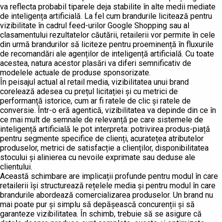
va reflecta probabil tiparele deja stabilite în alte medii mediate
de inteligența artificială. La fel cum brandurile licitează pentru
vizibilitate în cadrul feed-urilor Google Shopping sau al
clasamentului rezultatelor căutării, retailerii vor permite în cele
din urmă brandurilor să liciteze pentru proeminență în fluxurile
de recomandări ale agenților de inteligență artificială. Cu toate
acestea, natura acestor plasări va diferi semnificativ de
modelele actuale de produse sponsorizate.
În peisajul actual al retail media, vizibilitatea unui brand
corelează adesea cu prețul licitației și cu metrici de
performanță istorice, cum ar fi ratele de clic și ratele de
conversie. Într-o eră agentică, vizibilitatea va depinde din ce în
ce mai mult de semnale de relevanță pe care sistemele de
inteligență artificială le pot interpreta: potrivirea produs-piață
pentru segmente specifice de clienți, acuratețea atributelor
produselor, metrici de satisfacție a clienților, disponibilitatea
stocului și alinierea cu nevoile exprimate sau deduse ale
clientului.
Această schimbare are implicații profunde pentru modul în care
retailerii își structurează rețelele media și pentru modul în care
brandurile abordează comercializarea produselor. Un brand nu
mai poate pur și simplu să depășească concurenții și să
garanteze vizibilitatea. În schimb, trebuie să se asigure că