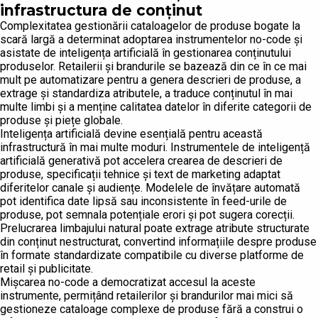
infrastructura de conținut
Complexitatea gestionării cataloagelor de produse bogate la
scară largă a determinat adoptarea instrumentelor no-code și
asistate de inteligența artificială în gestionarea conținutului
produselor. Retailerii și brandurile se bazează din ce în ce mai
mult pe automatizare pentru a genera descrieri de produse, a
extrage și standardiza atributele, a traduce conținutul în mai
multe limbi și a menține calitatea datelor în diferite categorii de
produse și piețe globale.
Inteligența artificială devine esențială pentru această
infrastructură în mai multe moduri. Instrumentele de inteligență
artificială generativă pot accelera crearea de descrieri de
produse, specificații tehnice și text de marketing adaptat
diferitelor canale și audiențe. Modelele de învățare automată
pot identifica date lipsă sau inconsistente în feed-urile de
produse, pot semnala potențiale erori și pot sugera corecții.
Prelucrarea limbajului natural poate extrage atribute structurate
din conținut nestructurat, convertind informațiile despre produse
în formate standardizate compatibile cu diverse platforme de
retail și publicitate.
Mișcarea no-code a democratizat accesul la aceste
instrumente, permițând retailerilor și brandurilor mai mici să
gestioneze cataloage complexe de produse fără a construi o