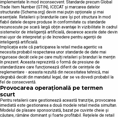
implementate în mod inconsecvent. Standarde precum Global
Trade Item Number (GTIN), ICECAT și marcarea datelor
structurate (Schema.org) devin mai puțin opționale și mai
esențiale. Retailerii și brandurile care își pot structura în mod
fiabil datele despre produse în conformitate cu standarde
recunoscute pe scară largă obțin avantaje în vizibilitate în cadrul
sistemelor de inteligență artificială, deoarece aceste date devin
mai ușor de interpretat și de încredere pentru agenții de
inteligență artificială.
Implicația este că participarea la retail media agentic va
necesita probabil respectarea unor standarde de date mai
riguroase decât cele pe care mulți retaileri și branduri le mențin
în prezent. Aceasta reprezintă o formă de presiune de
standardizare care funcționează diferit de cerințele de
reglementare - aceasta rezultă din necesitatea tehnică, mai
degrabă decât din mandatul legal, dar se va dovedi probabil la
fel de consecventă.
Provocarea operațională pe termen
scurt
Pentru retailerii care gestionează această tranziție, provocarea
imediată este gestionarea a două modele retail media simultan.
Modelul de plasare sponsorizată, bazat pe cuvinte cheie și
căutare, rămâne dominant și foarte profitabil. Rețelele de retail