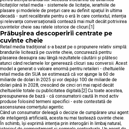
licitațiilor retail media - sistemele de licitație, ierarhiile de
plasare și modelele de prețuri care au definit spațiul în ultima
decadă - sunt recalibrate pentru o eră în care contextul, intenția
și relevanța conversațională contează mai mult decât potrivirea
cuvintelor cheie sau ratele istorice de clicuri.[1]
Prăbușirea descoperirii centrate pe
cuvinte cheie
Retail media tradițional s-a bazat pe o propunere relativ simplă:
brandurile licitează pe cuvinte cheie, concurează pentru
plasarea deasupra sau lângă rezultatele căutării și plătesc
atunci când reclamele lor generează clicuri sau conversii. Acest
model a generat o valoare enormă pentru retaileri - cheltuielile
retail media din SUA se estimează că vor ajunge la 60 de
miliarde de dolari în 2025 și vor depăși 100 de miliarde de
dolari până în 2028, crescând de cinci ori mai rapid decât
cheltuielile totale cu publicitatea digitală.[2] Cu toate acestea,
presupunerea de bază - că consumatorii caută în mod activ
produse folosind termeni specifici - este contestată de
ascensiunea comerțului agentic.
Când un consumator deleagă o decizie de cumpărare unui agent
de inteligență artificială, acesta nu mai tastează cuvinte cheie.
În schimb, își exprimă intenția prin interogări în limbaj natural,
istoricul de comportament și semnale contextuale. Un agent de