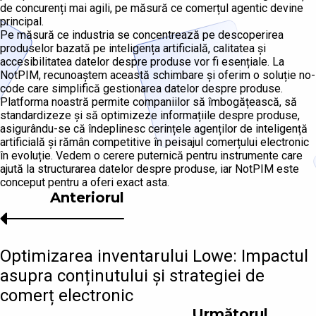
de concurenți mai agili, pe măsură ce comerțul agentic devine
principal.
Pe măsură ce industria se concentrează pe descoperirea
produselor bazată pe inteligența artificială, calitatea și
accesibilitatea datelor despre produse vor fi esențiale. La
NotPIM, recunoaștem această schimbare și oferim o soluție no-
code care simplifică gestionarea datelor despre produse.
Platforma noastră permite companiilor să îmbogățească, să
standardizeze și să optimizeze informațiile despre produse,
asigurându-se că îndeplinesc cerințele agenților de inteligență
artificială și rămân competitive în peisajul comerțului electronic
în evoluție. Vedem o cerere puternică pentru instrumente care
ajută la structurarea datelor despre produse, iar NotPIM este
conceput pentru a oferi exact asta.
Anteriorul
Optimizarea inventarului Lowe: Impactul
asupra conținutului și strategiei de
comerț electronic
Următorul