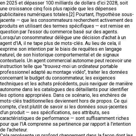
en 2025 et dépasser 100 milliards de dollars d'ici 2028, soit
une croissance cinq fois plus rapide que les dépenses
publicitaires numériques totales.[2] Pourtant, l'hypothèse sous-
jacente — que les consommateurs recherchent activement des
produits en utilisant des termes spécifiques — est remise en
question par l'essor du commerce basé sur des agents.
Lorsqu'un consommateur délègue une décision d'achat à un
agent d'IA, il ne tape plus de mots-clés. Au lieu de cela, il
exprime son intention par le biais de requêtes en langage
naturel, de son historique comportemental et de signaux
contextuels. Un agent commercial autonome peut recevoir une
instruction telle que "trouvez-moi un ordinateur portable
professionnel adapté au montage vidéo", traiter les données
concernant le budget du consommateur, les exigences
techniques et les achats précédents, puis naviguer de manière
autonome dans les catalogues des détaillants pour identifier
les options appropriées. Dans ce scénario, les enchères de
mots-clés traditionnelles deviennent hors de propos. Ce qui
compte, c'est plutôt de savoir si les données sous-jacentes
d'un produit — ses spécifications, ses attributs, ses
caractéristiques de performance — sont suffisamment riches
pour que l'IA comprenne sa pertinence par rapport à l'intention
de l'acheteur.
Cela représente un profond changement dans la façon dont les