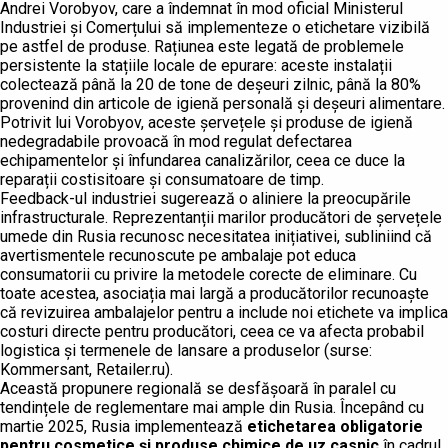
Andrei Vorobyov, care a îndemnat în mod oficial Ministerul
Industriei și Comerțului să implementeze o etichetare vizibilă
pe astfel de produse. Rațiunea este legată de problemele
persistente la stațiile locale de epurare: aceste instalații
colectează până la 20 de tone de deșeuri zilnic, până la 80%
provenind din articole de igienă personală și deșeuri alimentare.
Potrivit lui Vorobyov, aceste șervețele și produse de igienă
nedegradabile provoacă în mod regulat defectarea
echipamentelor și înfundarea canalizărilor, ceea ce duce la
reparații costisitoare și consumatoare de timp.
Feedback-ul industriei sugerează o aliniere la preocupările
infrastructurale. Reprezentanții marilor producători de șervețele
umede din Rusia recunosc necesitatea inițiativei, subliniind că
avertismentele recunoscute pe ambalaje pot educa
consumatorii cu privire la metodele corecte de eliminare. Cu
toate acestea, asociația mai largă a producătorilor recunoaște
că revizuirea ambalajelor pentru a include noi etichete va implica
costuri directe pentru producători, ceea ce va afecta probabil
logistica și termenele de lansare a produselor (surse:
Kommersant, Retailer.ru).
Această propunere regională se desfășoară în paralel cu
tendințele de reglementare mai ample din Rusia. Începând cu
martie 2025, Rusia implementează
etichetarea obligatorie
pentru cosmetice și produse chimice de uz casnic
în cadrul