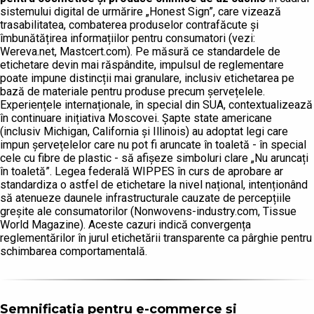
sistemului digital de urmărire „Honest Sign”, care vizează
trasabilitatea, combaterea produselor contrafăcute și
îmbunătățirea informațiilor pentru consumatori (vezi:
Wereva.net, Mastcert.com). Pe măsură ce standardele de
etichetare devin mai răspândite, impulsul de reglementare
poate impune distincții mai granulare, inclusiv etichetarea pe
bază de materiale pentru produse precum șervețelele.
Experiențele internaționale, în special din SUA, contextualizează
în continuare inițiativa Moscovei. Șapte state americane
(inclusiv Michigan, California și Illinois) au adoptat legi care
impun șervețelelor care nu pot fi aruncate în toaletă - în special
cele cu fibre de plastic - să afișeze simboluri clare „Nu aruncați
în toaletă”. Legea federală WIPPES în curs de aprobare ar
standardiza o astfel de etichetare la nivel național, intenționând
să atenueze daunele infrastructurale cauzate de percepțiile
greșite ale consumatorilor (Nonwovens-industry.com, Tissue
World Magazine). Aceste cazuri indică convergența
reglementărilor în jurul etichetării transparente ca pârghie pentru
schimbarea comportamentală.
Semnificația pentru e-commerce și