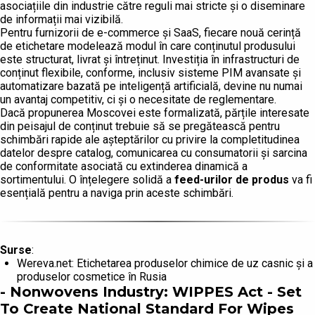
asociațiile din industrie către reguli mai stricte și o diseminare
de informații mai vizibilă.
Pentru furnizorii de e-commerce și SaaS, fiecare nouă cerință
de etichetare modelează modul în care conținutul produsului
este structurat, livrat și întreținut. Investiția în infrastructuri de
conținut flexibile, conforme, inclusiv sisteme PIM avansate și
automatizare bazată pe inteligență artificială, devine nu numai
un avantaj competitiv, ci și o necesitate de reglementare.
Dacă propunerea Moscovei este formalizată, părțile interesate
din peisajul de conținut trebuie să se pregătească pentru
schimbări rapide ale așteptărilor cu privire la completitudinea
datelor despre catalog, comunicarea cu consumatorii și sarcina
de conformitate asociată cu extinderea dinamică a
sortimentului. O înțelegere solidă a
feed-urilor de produs
va fi
esențială pentru a naviga prin aceste schimbări.
Surse
:
Wereva.net: Etichetarea produselor chimice de uz casnic și a
produselor cosmetice în Rusia
- Nonwovens Industry: WIPPES Act - Set
To Create National Standard For Wipes