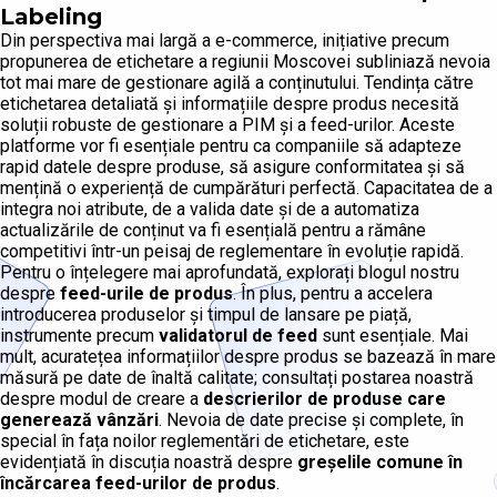
Labeling
Din perspectiva mai largă a e-commerce, inițiative precum
propunerea de etichetare a regiunii Moscovei subliniază nevoia
tot mai mare de gestionare agilă a conținutului. Tendința către
etichetarea detaliată și informațiile despre produs necesită
soluții robuste de gestionare a PIM și a feed-urilor. Aceste
platforme vor fi esențiale pentru ca companiile să adapteze
rapid datele despre produse, să asigure conformitatea și să
mențină o experiență de cumpărături perfectă. Capacitatea de a
integra noi atribute, de a valida date și de a automatiza
actualizările de conținut va fi esențială pentru a rămâne
competitivi într-un peisaj de reglementare în evoluție rapidă.
Pentru o înțelegere mai aprofundată, explorați blogul nostru
despre
feed-urile de produs
. În plus, pentru a accelera
introducerea produselor și timpul de lansare pe piață,
instrumente precum
validatorul de feed
sunt esențiale. Mai
mult, acuratețea informațiilor despre produs se bazează în mare
măsură pe date de înaltă calitate; consultați postarea noastră
despre modul de creare a
descrierilor de produse care
generează vânzări
. Nevoia de date precise și complete, în
special în fața noilor reglementări de etichetare, este
evidențiată în discuția noastră despre
greșelile comune în
încărcarea feed-urilor de produs
.