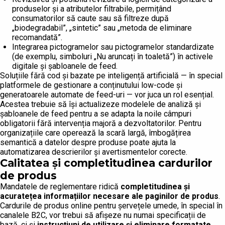
produselor și a atributelor filtrabile, permițând
consumatorilor să caute sau să filtreze după
„biodegradabil”, „sintetic” sau „metoda de eliminare
recomandată”.
Integrarea pictogramelor sau pictogramelor standardizate
(de exemplu, simboluri „Nu aruncați în toaletă”) în activele
digitale și șabloanele de feed.
Soluțiile fără cod și bazate pe inteligență artificială — în special
platformele de gestionare a conținutului low-code și
generatoarele automate de feed-uri — vor juca un rol esențial.
Acestea trebuie să își actualizeze modelele de analiză și
șabloanele de feed pentru a se adapta la noile câmpuri
obligatorii fără intervenția majoră a dezvoltatorilor. Pentru
organizațiile care operează la scară largă, îmbogățirea
semantică a datelor despre produse poate ajuta la
automatizarea descrierilor și avertismentelor corecte.
Calitatea și completitudinea cardurilor
de produs
Mandatele de reglementare ridică
completitudinea și
acuratețea informațiilor necesare ale paginilor de produs
.
Cardurile de produs online pentru șervețele umede, în special în
canalele B2C, vor trebui să afișeze nu numai specificații de
bază, ci și
instrucțiuni de utilizare și eliminare formatate