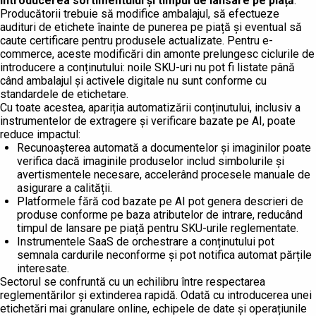
introducerea sortimentului și timpul de lansare pe piață
.
Producătorii trebuie să modifice ambalajul, să efectueze
audituri de etichete înainte de punerea pe piață și eventual să
caute certificare pentru produsele actualizate. Pentru e-
commerce, aceste modificări din amonte prelungesc ciclurile de
introducere a conținutului: noile SKU-uri nu pot fi listate până
când ambalajul și activele digitale nu sunt conforme cu
standardele de etichetare.
Cu toate acestea, apariția automatizării conținutului, inclusiv a
instrumentelor de extragere și verificare bazate pe AI, poate
reduce impactul:
Recunoașterea automată a documentelor și imaginilor poate
verifica dacă imaginile produselor includ simbolurile și
avertismentele necesare, accelerând procesele manuale de
asigurare a calității.
Platformele fără cod bazate pe AI pot genera descrieri de
produse conforme pe baza atributelor de intrare, reducând
timpul de lansare pe piață pentru SKU-urile reglementate.
Instrumentele SaaS de orchestrare a conținutului pot
semnala cardurile neconforme și pot notifica automat părțile
interesate.
Sectorul se confruntă cu un echilibru între respectarea
reglementărilor și extinderea rapidă. Odată cu introducerea unei
etichetări mai granulare online, echipele de date și operațiunile