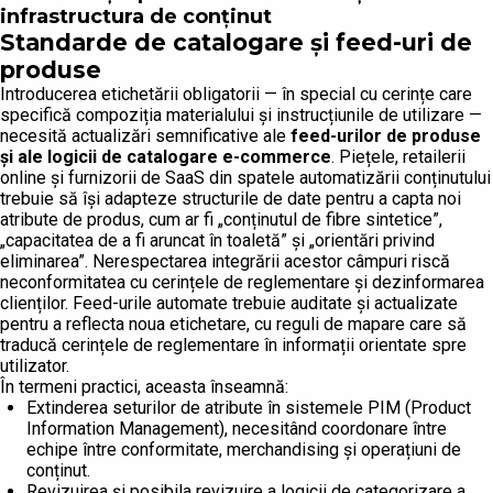
infrastructura de conținut
Standarde de catalogare și feed-uri de
produse
Introducerea etichetării obligatorii — în special cu cerințe care
specifică compoziția materialului și instrucțiunile de utilizare —
necesită actualizări semnificative ale
feed-urilor de produse
și ale logicii de catalogare e-commerce
. Piețele, retailerii
online și furnizorii de SaaS din spatele automatizării conținutului
trebuie să își adapteze structurile de date pentru a capta noi
atribute de produs, cum ar fi „conținutul de fibre sintetice”,
„capacitatea de a fi aruncat în toaletă” și „orientări privind
eliminarea”. Nerespectarea integrării acestor câmpuri riscă
neconformitatea cu cerințele de reglementare și dezinformarea
clienților. Feed-urile automate trebuie auditate și actualizate
pentru a reflecta noua etichetare, cu reguli de mapare care să
traducă cerințele de reglementare în informații orientate spre
utilizator.
În termeni practici, aceasta înseamnă:
Extinderea seturilor de atribute în sistemele PIM (Product
Information Management), necesitând coordonare între
echipe între conformitate, merchandising și operațiuni de
conținut.
Revizuirea și posibila revizuire a logicii de categorizare a