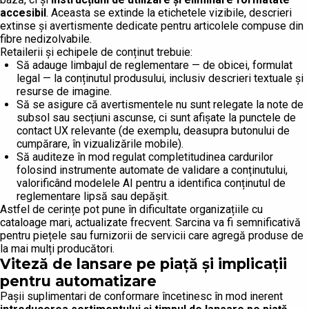
accesibil
. Aceasta se extinde la etichetele vizibile, descrieri
extinse și avertismente dedicate pentru articolele compuse din
fibre nedizolvabile.
Retailerii și echipele de conținut trebuie:
Să adauge limbajul de reglementare — de obicei, formulat
legal — la conținutul produsului, inclusiv descrieri textuale și
resurse de imagine.
Să se asigure că avertismentele nu sunt relegate la note de
subsol sau secțiuni ascunse, ci sunt afișate la punctele de
contact UX relevante (de exemplu, deasupra butonului de
cumpărare, în vizualizările mobile).
Să auditeze în mod regulat completitudinea cardurilor
folosind instrumente automate de validare a conținutului,
valorificând modelele AI pentru a identifica conținutul de
reglementare lipsă sau depășit.
Astfel de cerințe pot pune în dificultate organizațiile cu
cataloage mari, actualizate frecvent. Sarcina va fi semnificativă
pentru piețele sau furnizorii de servicii care agregă produse de
la mai mulți producători.
Viteză de lansare pe piață și implicații
pentru automatizare
Pașii suplimentari de conformare încetinesc în mod inerent