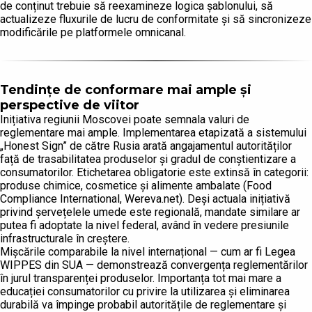
de conținut trebuie să reexamineze logica șablonului, să
actualizeze fluxurile de lucru de conformitate și să sincronizeze
modificările pe platformele omnicanal.
Tendințe de conformare mai ample și
perspective de viitor
Inițiativa regiunii Moscovei poate semnala valuri de
reglementare mai ample. Implementarea etapizată a sistemului
„Honest Sign” de către Rusia arată angajamentul autorităților
față de trasabilitatea produselor și gradul de conștientizare a
consumatorilor. Etichetarea obligatorie este extinsă în categorii:
produse chimice, cosmetice și alimente ambalate (Food
Compliance International, Wereva.net). Deși actuala inițiativă
privind șervețelele umede este regională, mandate similare ar
putea fi adoptate la nivel federal, având în vedere presiunile
infrastructurale în creștere.
Mișcările comparabile la nivel internațional — cum ar fi Legea
WIPPES din SUA — demonstrează convergența reglementărilor
în jurul transparenței produselor. Importanța tot mai mare a
educației consumatorilor cu privire la utilizarea și eliminarea
durabilă va împinge probabil autoritățile de reglementare și