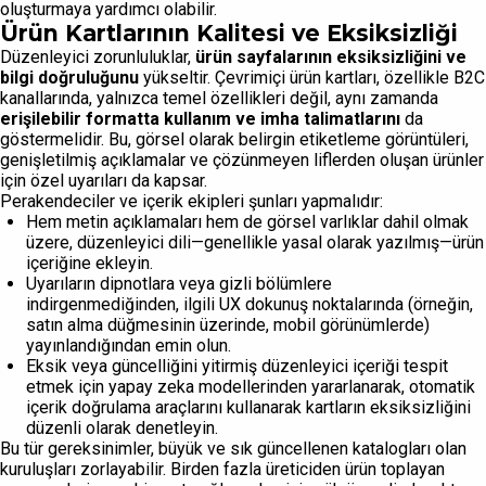
oluşturmaya yardımcı olabilir.
Ürün Kartlarının Kalitesi ve Eksiksizliği
Düzenleyici zorunluluklar,
ürün sayfalarının eksiksizliğini ve
bilgi doğruluğunu
yükseltir. Çevrimiçi ürün kartları, özellikle B2C
kanallarında, yalnızca temel özellikleri değil, aynı zamanda
erişilebilir formatta kullanım ve imha talimatlarını
da
göstermelidir. Bu, görsel olarak belirgin etiketleme görüntüleri,
genişletilmiş açıklamalar ve çözünmeyen liflerden oluşan ürünler
için özel uyarıları da kapsar.
Perakendeciler ve içerik ekipleri şunları yapmalıdır:
Hem metin açıklamaları hem de görsel varlıklar dahil olmak
üzere, düzenleyici dili—genellikle yasal olarak yazılmış—ürün
içeriğine ekleyin.
Uyarıların dipnotlara veya gizli bölümlere
indirgenmediğinden, ilgili UX dokunuş noktalarında (örneğin,
satın alma düğmesinin üzerinde, mobil görünümlerde)
yayınlandığından emin olun.
Eksik veya güncelliğini yitirmiş düzenleyici içeriği tespit
etmek için yapay zeka modellerinden yararlanarak, otomatik
içerik doğrulama araçlarını kullanarak kartların eksiksizliğini
düzenli olarak denetleyin.
Bu tür gereksinimler, büyük ve sık güncellenen katalogları olan
kuruluşları zorlayabilir. Birden fazla üreticiden ürün toplayan