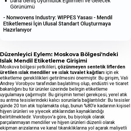
Daha Geniş Uyumluluk Eğilimleri ve Gelecek
Görünümü
- Nonwovens Industry: WIPPES Yasası - Mendil
Etiketlemesi İçin Ulusal Standart Oluşturmaya
Hazırlanıyor
Düzenleyici Eylem: Moskova Bölgesi'ndeki
Islak Mendil Etiketleme Girişimi
Moskova bölgesi yetkilileri,
çözünmeyen sentetik liflerden
üretilen ıslak mendiller ve ıslak tuvalet kağıtları
için ek
etiketleme gereklilikleri getirilmesini önermiştir. Bu girişim, Vali
Andrey Vorobyov tarafından başlatılmış olup, endüstri ve ticaret
bakanlığını bu tür ürünler üzerinde belirgin etiketleme
uygulamaya çağırmıştır. Bu girişimin temel gerekçesi, yerel atık
su arıtma tesislerindeki kalıcı sorunlarla bağlantılıdır: Bu tesisler
günde 20 ton atık toplamakta olup, bunun %80'e kadarının kişisel
hijyen ürünleri ve yiyecek atıklarından kaynaklandığı
belirtilmektedir. Vorobyov'a göre, bu biyolojik olarak
parçalanmayan mendiller ve hijyen ürünleri düzenli olarak
ekipman arızalarına ve kanal tıkanıklıklarına yol açarak maliyetli