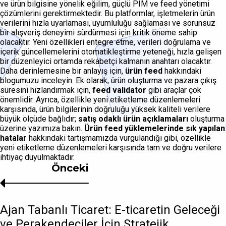
ve ürün bilgisine yönelik eğilim, güçlü PIM ve feed yönetimi
çözümlerini gerektirmektedir. Bu platformlar, işletmelerin ürün
verilerini hızla uyarlaması, uyumluluğu sağlaması ve sorunsuz
bir alışveriş deneyimi sürdürmesi için kritik öneme sahip
olacaktır. Yeni özellikleri entegre etme, verileri doğrulama ve
içerik güncellemelerini otomatikleştirme yeteneği, hızla gelişen
bir düzenleyici ortamda rekabetçi kalmanın anahtarı olacaktır.
Daha derinlemesine bir anlayış için,
ürün feed
hakkındaki
blogumuzu inceleyin. Ek olarak, ürün oluşturma ve pazara çıkış
süresini hızlandırmak için,
feed validator
gibi araçlar çok
önemlidir. Ayrıca, özellikle yeni etiketleme düzenlemeleri
karşısında, ürün bilgilerinin doğruluğu yüksek kaliteli verilere
büyük ölçüde bağlıdır;
satış odaklı ürün açıklamaları
oluşturma
üzerine yazımıza bakın.
Ürün feed yüklemelerinde sık yapılan
hatalar
hakkındaki tartışmamızda vurgulandığı gibi, özellikle
yeni etiketleme düzenlemeleri karşısında tam ve doğru verilere
ihtiyaç duyulmaktadır.
Önceki
Ajan Tabanlı Ticaret: E-ticaretin Geleceği
ve Perakendeciler İçin Stratejik