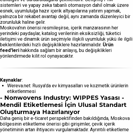
sistemleri ve yapay zeka tabanlı otomasyon dahil olmak üzere
esnek, uyumluluğa hazır içerik altyapılarına yatırım yapmak,
yalnızca bir rekabet avantajı değil, aynı zamanda düzenleyici bir
zorunluluk haline gelir.
Moskova'nın önerisi resmileşirse, içerik manzarasının her
yerindeki paydaşlar, katalog verilerinin eksiksizliği, tüketici
iletişimi ve dinamik ürün seçimiyle ilişkili uyumluluk yükü ile ilgili
beklentilerdeki hızlı değişikliklere hazırlanmalıdır.
Ürün
feed'leri
hakkında sağlam bir anlayış, bu değişiklikleri
yönlendirmede kilit rol oynayacaktır.
Kaynaklar
:
Wereva.net: Rusya'da ev kimyasalları ve kozmetik ürünlerin
etiketlenmesi
- Nonwovens Industry: WIPPES Yasası -
Mendil Etiketlemesi İçin Ulusal Standart
Oluşturmaya Hazırlanıyor
Daha geniş bir e-ticaret perspektifinden bakıldığında, Moskova
bölgesinin etiketleme önerisi gibi girişimler, çevik içerik
yönetiminin artan ihtiyacını vurgulamaktadır. Ayrıntılı etiketleme