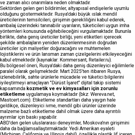
ve zaman alıcı onarımlara neden olmaktadır.
Sektörden gelen geri bildirimler, altyapısal endişelerle uyumlu
olduğunu göstermektedir. Rusya'daki büyük ıslak mendil
üreticilerinin temsilcileri, girişimin gerekliliğini kabul ederek,
ambalaj üzerindeki tanınabilir uyarıların, tüketicileri uygun imha
yöntemleri konusunda eğitebileceğini vurgulamaktadır. Bununla
birlikte, daha geniş üreticiler birliği, yeni etiketleri içerecek
şekilde ambalajların yeniden düzenlenmesinin doğrudan
üreticiler için maliyetler doğuracağını ve muhtemelen
lojistiklerini ve ürün lansman zaman çizelgelerini etkileyeceğini
kabul etmektedir (kaynaklar: Kommersant, Retailer.ru).
Bu bölgesel öneri, Rusya'daki daha geniş düzenleyici eğilimlerle
paralel olarak gelişmektedir. Mart 2025'ten itibaren Rusya,
izlenebilirlik, sahte ürünlerle mücadele ve tüketici bilgilerini
iyileştirmeyi amaçlayan "Dürüst İşaret" dijital takip sistemi
kapsamında
kozmetik ve ev kimyasalları için zorunlu
etiketleme
uygulamaya koymaktadır (bkz: Wereva.net,
Mastcert.com). Etiketleme standartları daha yaygın hale
geldikçe, düzenleyici ivme, mendil gibi ürünler üzerinde
malzeme bazlı etiketleme dahil olmak üzere daha ayrıntılı
ayrımlar için baskı yapabilir.
ABD'den gelen uluslararası deneyimler, Moskova'nın girişimini
daha da bağlamsallaştırmaktadır. Yedi Amerikan eyaleti
(Michigan, California ve Illinois dahil), özellikle plastik lif içeren,