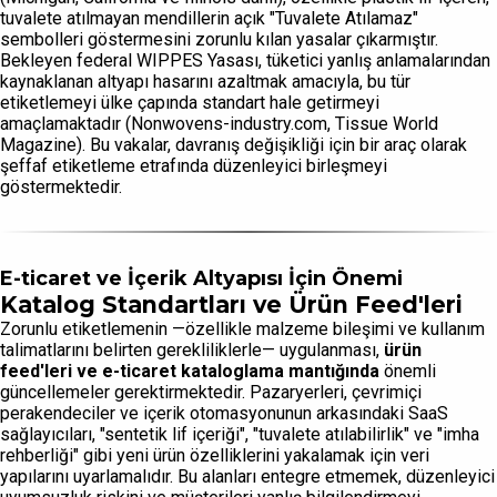
tuvalete atılmayan mendillerin açık "Tuvalete Atılamaz"
sembolleri göstermesini zorunlu kılan yasalar çıkarmıştır.
Bekleyen federal WIPPES Yasası, tüketici yanlış anlamalarından
kaynaklanan altyapı hasarını azaltmak amacıyla, bu tür
etiketlemeyi ülke çapında standart hale getirmeyi
amaçlamaktadır (Nonwovens-industry.com, Tissue World
Magazine). Bu vakalar, davranış değişikliği için bir araç olarak
şeffaf etiketleme etrafında düzenleyici birleşmeyi
göstermektedir.
E-ticaret ve İçerik Altyapısı İçin Önemi
Katalog Standartları ve Ürün Feed'leri
Zorunlu etiketlemenin —özellikle malzeme bileşimi ve kullanım
talimatlarını belirten gerekliliklerle— uygulanması,
ürün
feed'leri ve e-ticaret kataloglama mantığında
önemli
güncellemeler gerektirmektedir. Pazaryerleri, çevrimiçi
perakendeciler ve içerik otomasyonunun arkasındaki SaaS
sağlayıcıları, "sentetik lif içeriği", "tuvalete atılabilirlik" ve "imha
rehberliği" gibi yeni ürün özelliklerini yakalamak için veri
yapılarını uyarlamalıdır. Bu alanları entegre etmemek, düzenleyici