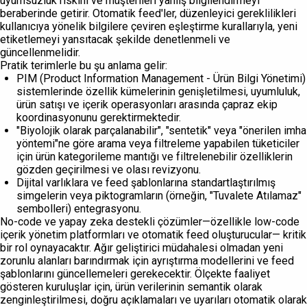
uyumsuzluk riskini ve müşterileri yanlış bilgilendirmeyi
beraberinde getirir. Otomatik feed'ler, düzenleyici gereklilikleri
kullanıcıya yönelik bilgilere çeviren eşleştirme kurallarıyla, yeni
etiketlemeyi yansıtacak şekilde denetlenmeli ve
güncellenmelidir.
Pratik terimlerle bu şu anlama gelir:
PIM (Product Information Management - Ürün Bilgi Yönetimi)
sistemlerinde özellik kümelerinin genişletilmesi, uyumluluk,
ürün satışı ve içerik operasyonları arasında çapraz ekip
koordinasyonunu gerektirmektedir.
"Biyolojik olarak parçalanabilir", "sentetik" veya "önerilen imha
yöntemi"ne göre arama veya filtreleme yapabilen tüketiciler
için ürün kategorileme mantığı ve filtrelenebilir özelliklerin
gözden geçirilmesi ve olası revizyonu.
Dijital varlıklara ve feed şablonlarına standartlaştırılmış
simgelerin veya piktogramların (örneğin, "Tuvalete Atılamaz"
sembolleri) entegrasyonu.
No-code ve yapay zeka destekli çözümler—özellikle low-code
içerik yönetim platformları ve otomatik feed oluşturucular— kritik
bir rol oynayacaktır. Ağır geliştirici müdahalesi olmadan yeni
zorunlu alanları barındırmak için ayrıştırma modellerini ve feed
şablonlarını güncellemeleri gerekecektir. Ölçekte faaliyet
gösteren kuruluşlar için, ürün verilerinin semantik olarak
zenginleştirilmesi, doğru açıklamaları ve uyarıları otomatik olarak