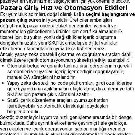
pazaryerleri veya hizmet sağlayıcıları için yük önemli olacaktır.
Pazara Giriş Hızı ve Otomasyon Etkileri
Ek uyumluluk adımları, doğal olarak
ürün seçimi başlangıcını ve
pazara çıkış süresini
yavaşlatır. Üreticiler ambalajları
değiştirmeli, pazar öncesi etiket denetimleri yapmalı ve
muhtemelen güncellenmiş ürünler için sertifika almalıdır. E-
ticaret için, bu yukarı yönlü değişiklikler içerik oluşturma
döngülerini uzatır: yeni SKU'lar, ambalaj ve dijital varlıklar
etiketleme standartlarına uymadıkça listelenemez.
Ancak, yapay zeka destekli çıkarma ve doğrulama araçları dahil
olmak üzere içerik otomasyonunun yükselişi, etkiyi azaltabilir:
Otomatik belge ve görüntü tanıma, ürün görsellerinin gerekli
sembolleri ve uyarıları içerip içermediğini doğrulayabilir,
manuel QA süreçlerini hızlandırır.
Yapay zeka destekli no-code platformları, girdi özelliklerine
göre uyumlu ürün açıklamaları oluşturabilir, düzenlemeye tabi
SKU'lar için pazara çıkış süresini azaltır.
SaaS içerik düzenleme araçları, uyumsuz kartları
işaretleyebilir ve otomatik olarak ilgili paydaşları
bilgilendirebilir.
Sektör, düzenleyici uyum ve hızlı genişleme arasında bir denge
bulmaktadır. Daha ayrıntılı etiketleme çevrimiçi hale geldikçe,
veri ekipleri ve içerik operasyonları şablon mantığını yeniden
incelemeli, uyumluluk iş akışlarını güncellemeli ve değişiklikleri