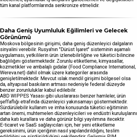
tüm kanal platformlarında senkronize etmelidir.
Daha Geniş Uyumluluk Eğilimleri ve Gelecek
Görünümü
Moskova bölgesinin girişimi, daha geniş düzenleyici dalgaların
sinyalini verebilir. Rusya'nın "Dürüst İşaret" sisteminin aşamalı
uygulaması, yetkililerin ürün izlenebilirliğine ve tüketici bilincine
bağlılığını göstermektedir. Zorunlu etiketleme, kimyasallar,
kozmetikler ve ambalajlı gıdalar (Food Compliance International,
Wereva.net) dahil olmak üzere kategoriler arasında
genişletilmektedir. Mevcut ıslak mendil girişimi bölgesel olsa
da, altyapısal baskıların artması nedeniyle federal düzeyde
benzer zorunluluklar kabul edilebilir.
ABD WIPPES Yasası gibi uluslararası benzer hamleler, ürün
şeffaflığı etrafında düzenleyici yakınsamayı göstermektedir.
Sürdürülebilir kullanım ve imha konusunda tüketici eğitiminin
artan önemi, muhtemelen düzenleyicileri ve endüstri kuruluşlarını
daha katı kurallara ve daha görünür bilgi yayılımına itecektir.
E-ticaret ve SaaS sağlayıcıları için, her yeni etiketleme
gereksinimi, ürün içeriğinin nasıl yapılandırıldığını, teslim
edildiğini ve sürdürüldüğünü şekillendirir. Gelişmiş PIM