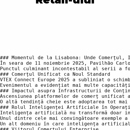
### Momentul de la Lisabona: Unde Comerțul, Inteligența Artificială și Leadership-ul au Convergit
În seara de 11 noiembrie 2025, Pavilhão Carlos Lopes din Lisabona a devenit epicentrul comerțului digital global, deoarece VTEX Connect Europe a primit peste 1.800 de factori de decizie din peste 40 de țări. Evenimentul, programat strategic pentru a coincide cu Săptămâna Conferinței Globale Web Summit, a reunit directori de nivel C, inovatori în retail și lideri tehnologici pentru a explora impactul transformator al inteligenței artificiale și al platformelor de comerț unificat asupra operațiunilor întreprinderilor. Agenda a inclus paneluri aprofundate despre comerțul nativ AI, transformarea B2B și modernizarea experiențelor B2C, toate având ca fundal networking, divertisment live și un sentiment palpabil de avânt al industriei.
Punctul culminant incontestabil al serii a fost apariția ca speaker principal a lui Rafael Nadal, de 22 de ori campion de Grand Slam. Sesiunea sa, intitulată "Niciodată terminat: Următorul capitol al lui Rafael Nadal", a tradus mentalitatea atletului legendar - disciplină, reziliență și adaptabilitate - în principii practice pentru liderii de afaceri. Conversația, moderată de Santiago Naranjo, Chief Revenue Officer al VTEX, s-a concentrat pe modul în care abordarea lui Nadal față de performanță și antreprenoriat se aliniază cu cerințele unui mediu de afaceri bazat pe inteligență artificială. Evenimentul a prezentat, de asemenea, prezentări de la Amazon Web Services, RedCloud și Delta Cafés, consolidând tema agilității tehnologice și a parteneriatului strategic ca factori cheie ai creșterii întreprinderilor.
### Comerțul Unificat ca Noul Standard
VTEX Connect Europe 2025 a subliniat o schimbare fundamentală în peisajul comerțului digital: trecerea de la sisteme fragmentate, izolate la platforme unificate, native AI. VTEX, care deservește peste 2.600 de clienți în 43 de țări - inclusiv mărci globale precum Walmart, Adidas și Coca-Cola - s-a poziționat ca lider în această tranziție. Platforma companiei este construită pe o arhitectură cloud-nativă, microservicii, permițând retailerilor și producătorilor să orchestreze operațiuni de comerț multi-canal cu un control și o viteză fără precedent. Această fundație arhitecturală este critică pentru întreprinderile care doresc să își adapteze operațiunile la viitor în fața incertitudinii economice, a presiunilor de sustenabilitate și a așteptărilor tot mai mari ale consumatorilor.
Evenimentul a evidențiat mai multe capacități cheie care redefinesc standardele pentru platformele de comerț. Comerțul nativ AI, de exemplu, nu mai este un cuvânt la modă, ci o realitate practică. Integrarea de către VTEX a inteligenței artificiale generative - prin dezvoltare organică și achiziții strategice precum compania braziliană de inteligență artificială Weni - permite întreprinderilor să automatizeze fluxurile de lucru complexe, să personalizeze experiențele clienților și să optimizeze operațiunile lanțului de aprovizionare. Aceste capacități sunt deosebit de relevante pentru comercianții cu amănuntul care navighează prin provocările comerțului global, unde viteza, flexibilitatea și inovația sunt esențiale pentru un avantaj competitiv.
### Impactul asupra Infrastructurii de Conținut
Ascensiunea platformelor de comerț unificat are implicații profunde pentru infrastructura de conținut, în special în domeniile gestionării datelor de produs, catalogare și automatizare a conținutului. Pe măsură ce întreprinderile adoptă soluții native AI, abordarea tradițională a gestionării feed-urilor de produse și a catalogelor este înlocuită de sisteme mai dinamice și inteligente. Aceste sisteme folosesc inteligența artificială pentru a automatiza crearea, îmbogățirea și distribuția conținutului de produs, asigurând că datele sunt exacte, consistente și actualizate pe toate canalele. Una dintre cele mai semnificative evoluții este utilizarea inteligenței artificiale pentru a îmbunătăți calitatea și completitudinea product card-urilor. Prin analizarea unor cantități mari de date, algoritmii de inteligență artificială pot identifica lacune în informațiile despre produse, pot sugera îmbunătățiri și chiar pot genera conținut nou. Acest lucru nu numai că îmbunătățește experiența clientului, dar reduce și efortul manual necesar pentru a menține cataloage de înaltă calitate. Pentru comercianții cu amănuntul care au sortimente mari și diverse, această capacitate este o schimbare fundamentală, permițându-le să își scaleze operațiunile fără a sacrifica calitatea conținutului.
O altă tendință cheie este adoptarea to