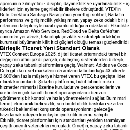
sporcunun zihniyetini - disiplin, dayanıklılık ve uyarlanabilirlik - iş
liderleri için eyleme geçirilebilir ilkelere dönüştürdü. VTEX'in
Gelir Direktörü Santiago Naranjo'nun yönettiği sohbet, Nadal'ın
performans ve girişimcilik yaklaşımının, yapay zeka odaklı bir iş
ortamının talepleriyle nasıl uyumlu olduğuna odaklandı. Etkinlikte
ayrıca Amazon Web Services, RedCloud ve Delta Cafés'ten
sunumlar yer alarak, teknolojik çeviklik ve stratejik ortaklığın
kurumsal büyümenin kilit itici güçleri olduğu teması güçlendirildi.
Birleşik Ticaret Yeni Standart Olarak
VTEX Connect Europe 2025, dijital ticaret ortamındaki temel bir
değişimin altını çizdi: parçalı, silolaşmış sistemlerden birleşik,
yapay zeka tabanlı platformlara geçiş. Walmart, Adidas ve Coca-
Cola gibi küresel markaların da aralarında bulunduğu 43 ülkede
2.600'den fazla müşteriye hizmet veren VTEX, bu geçişte lider
olarak konumlandı. Şirketin platformu, bulut tabanlı, mikro
hizmetler mimarisi üzerine kuruludur ve perakendecilerin ve
üreticilerin çok kanallı ticaret operasyonlarını benzeri
görülmemiş bir kontrol ve hızla yönetmelerini sağlar. Bu mimari
temel, ekonomik belirsizlik, sürdürülebilirlik baskıları ve artan
tüketici beklentileri karşısında operasyonlarını geleceğe
hazırlamak isteyen kuruluşlar için kritik öneme sahiptir.
Etkinlik, ticaret platformları için standartları yeniden tanımlayan
çeşitli önemli yetenekleri vurguladı. Örneğin, yapay zeka tabanlı