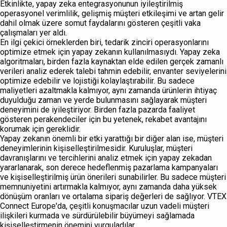
Etkinlikte, yapay zeka entegrasyonunun iyileştirilmiş
operasyonel verimlilik, gelişmiş müşteri etkileşimi ve artan gelir
dahil olmak üzere somut faydalarını gösteren çeşitli vaka
çalışmaları yer aldı.
En ilgi çekici örneklerden biri, tedarik zinciri operasyonlarını
optimize etmek için yapay zekanın kullanılmasıydı. Yapay zeka
algoritmaları, birden fazla kaynaktan elde edilen gerçek zamanlı
verileri analiz ederek talebi tahmin edebilir, envanter seviyelerini
optimize edebilir ve lojistiği kolaylaştırabilir. Bu sadece
maliyetleri azaltmakla kalmıyor, aynı zamanda ürünlerin ihtiyaç
duyulduğu zaman ve yerde bulunmasını sağlayarak müşteri
deneyimini de iyileştiriyor. Birden fazla pazarda faaliyet
gösteren perakendeciler için bu yetenek, rekabet avantajını
korumak için gereklidir.
Yapay zekanın önemli bir etki yarattığı bir diğer alan ise, müşteri
deneyimlerinin kişiselleştirilmesidir. Kuruluşlar, müşteri
davranışlarını ve tercihlerini analiz etmek için yapay zekadan
yararlanarak, son derece hedeflenmiş pazarlama kampanyaları
ve kişiselleştirilmiş ürün önerileri sunabilirler. Bu sadece müşteri
memnuniyetini artırmakla kalmıyor, aynı zamanda daha yüksek
dönüşüm oranları ve ortalama sipariş değerleri de sağlıyor. VTEX
Connect Europe'da, çeşitli konuşmacılar uzun vadeli müşteri
ilişkileri kurmada ve sürdürülebilir büyümeyi sağlamada
kişiselleştirmenin önemini vurguladılar.