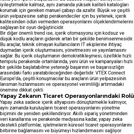
iyileştirmekle kalmaz, aynı zamanda yüksek kaliteli katalogları
korumak için gereken manuel çabayı da azaltır. Büyük ve çeşitli
ürün yelpazesine sahip perakendeciler için bu yetenek, içerik
kalitesinden ödün vermeden operasyonlarını ölçeklendirmelerini
sağlayan bir oyun değiştiricidir.
Bir diğer önemli trend ise, içerik otomasyonu için kodsuz ve
düşük kodlu araçların giderek artan bir şekilde benimsenmesidir.
Bu araçlar, teknik olmayan kullanıcıların IT ekiplerine ihtiyaç
duymadan içerik oluşturmasını, yönetmesini ve yayınlamasını
sağlar. Bu içerik oluşturmanın demokratikleşmesi, özellikle hızlı
tempolu perakende ortamlarında, yeni ürün ve kampanyaları hızlı
bir şekilde başlatabilme yeteneği başarının ve başarısızlığın
arasındaki farkı yaratabileceğinden değerlidir. VTEX Connect
Europe'da, çeşitli konuşmacılar bu araçların ürün yelpazesinin
lansman hızlanmasını ve operasyonel verimliliği artırmadaki
önemine dikkat çekti.
Yapay Zekanın Ticaret Operasyonlarındaki Rolü
Yapay zeka sadece içerik altyapısını dönüştürmekle kalmıyor,
aynı zamanda kuruluşların ticaret operasyonlarını yönetme
biçimini de yeniden şekillendiriyor. Akıllı sipariş yönetiminden
veri kanallarına ve perakende medyasına kadar, yapay zeka
destekli platformlar, işletmelerin küresel ticaret operasyonlarını
birbirine bağlamasını ve büyümeyi hızlandırmasını sağlıyor.