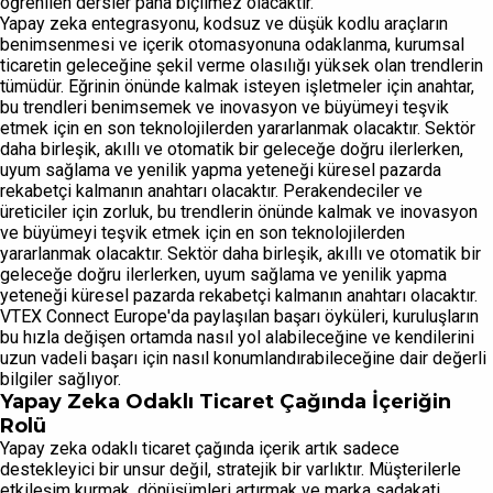
öğrenilen dersler paha biçilmez olacaktır.
Yapay zeka entegrasyonu, kodsuz ve düşük kodlu araçların
benimsenmesi ve içerik otomasyonuna odaklanma, kurumsal
ticaretin geleceğine şekil verme olasılığı yüksek olan trendlerin
tümüdür. Eğrinin önünde kalmak isteyen işletmeler için anahtar,
bu trendleri benimsemek ve inovasyon ve büyümeyi teşvik
etmek için en son teknolojilerden yararlanmak olacaktır. Sektör
daha birleşik, akıllı ve otomatik bir geleceğe doğru ilerlerken,
uyum sağlama ve yenilik yapma yeteneği küresel pazarda
rekabetçi kalmanın anahtarı olacaktır. Perakendeciler ve
üreticiler için zorluk, bu trendlerin önünde kalmak ve inovasyon
ve büyümeyi teşvik etmek için en son teknolojilerden
yararlanmak olacaktır. Sektör daha birleşik, akıllı ve otomatik bir
geleceğe doğru ilerlerken, uyum sağlama ve yenilik yapma
yeteneği küresel pazarda rekabetçi kalmanın anahtarı olacaktır.
VTEX Connect Europe'da paylaşılan başarı öyküleri, kuruluşların
bu hızla değişen ortamda nasıl yol alabileceğine ve kendilerini
uzun vadeli başarı için nasıl konumlandırabileceğine dair değerli
bilgiler sağlıyor.
Yapay Zeka Odaklı Ticaret Çağında İçeriğin
Rolü
Yapay zeka odaklı ticaret çağında içerik artık sadece
destekleyici bir unsur değil, stratejik bir varlıktır. Müşterilerle
etkileşim kurmak, dönüşümleri artırmak ve marka sadakati