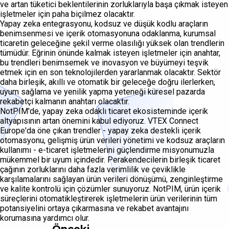
ve artan tüketici beklentilerinin zorluklarıyla başa çıkmak isteyen
işletmeler için paha biçilmez olacaktır.
Yapay zeka entegrasyonu, kodsuz ve düşük kodlu araçların
benimsenmesi ve içerik otomasyonuna odaklanma, kurumsal
ticaretin geleceğine şekil verme olasılığı yüksek olan trendlerin
tümüdür. Eğrinin önünde kalmak isteyen işletmeler için anahtar,
bu trendleri benimsemek ve inovasyon ve büyümeyi teşvik
etmek için en son teknolojilerden yararlanmak olacaktır. Sektör
daha birleşik, akıllı ve otomatik bir geleceğe doğru ilerlerken,
uyum sağlama ve yenilik yapma yeteneği küresel pazarda
rekabetçi kalmanın anahtarı olacaktır.
NotPIM'de, yapay zeka odaklı ticaret ekosisteminde içerik
altyapısının artan önemini kabul ediyoruz. VTEX Connect
Europe'da öne çıkan trendler - yapay zeka destekli içerik
otomasyonu, gelişmiş ürün verileri yönetimi ve kodsuz araçların
kullanımı - e-ticaret işletmelerini güçlendirme misyonumuzla
mükemmel bir uyum içindedir. Perakendecilerin birleşik ticaret
çağının zorluklarını daha fazla verimlilik ve çeviklikle
karşılamalarını sağlayan ürün verileri dönüşümü, zenginleştirme
ve kalite kontrolü için çözümler sunuyoruz. NotPIM, ürün içerik
süreçlerini otomatikleştirerek işletmelerin ürün verilerinin tüm
potansiyelini ortaya çıkarmasına ve rekabet avantajını
korumasına yardımcı olur.