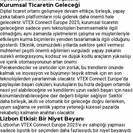
Kurumsal Ticaretin Geleceği
Dijital ticaret ortamı gelişmeye devam ettikçe, birleşik, yapay
zeka tabanlı platformların rolü giderek daha önemli hale
gelecektir. VTEX Connect Europe 2025, kurumsal ticaretin
geleceğinin sadece yeni teknolojileri benimsemekle ilgili
olmadığını, aynı zamanda işletmelerin çalışma ve müşterileriyle
etkileşim kurma biçimlerini yeniden tasarlamakla ilgili olduğunu
gösterdi. Etkinlik, önümüzdeki yıllarda sektöre şekil vermesi
muhtemel çeşitli önemli eğilimleri vurguladı: yapay zekanın
sürekli entegrasyonu, kodsuz ve düşük kodlu araçların yükselişi
ve içerik otomasyonunun artan önemi.
Perakendeciler ve üreticiler için zorluk, bu trendlerin önünde
kalmak ve inovasyon ve büyümeyi teşvik etmek için en son
teknolojilerden yararlanmak olacaktır. VTEX Connect Europe'da
paylaşılan başarı öyküleri, kuruluşların bu hızla değişen ortamda
nasıl yol alabileceğine ve kendilerini uzun vadeli başarı için nasıl
konumlandırabileceğine dair değerli bilgiler sağlıyor. Sektör
daha birleşik, akıllı ve otomatik bir geleceğe doğru ilerlerken,
uyum sağlama ve yenilik yapma yeteneği küresel pazarda
rekabetçi kalmanın anahtarı olacaktır.
Lizbon Etkisi: Bir Niyet Beyanı
Lizbon'un VTEX Connect Europe 2025'e ev sahipliği yapması
sadece lojistik bir seçimden daha fazlasıydı; bir niyet beyanıydı.