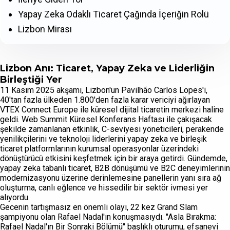
Yapay Zeka Odaklı Ticaret Çağında İçeriğin Rolü
Lizbon Mirası
Lizbon Anı: Ticaret, Yapay Zeka ve Liderliğin
Birleştiği Yer
11 Kasım 2025 akşamı, Lizbon'un Pavilhão Carlos Lopes'i,
40'tan fazla ülkeden 1.800'den fazla karar vericiyi ağırlayan
VTEX Connect Europe ile küresel dijital ticaretin merkezi haline
geldi. Web Summit Küresel Konferans Haftası ile çakışacak
şekilde zamanlanan etkinlik, C-seviyesi yöneticileri, perakende
yenilikçilerini ve teknoloji liderlerini yapay zeka ve birleşik
ticaret platformlarının kurumsal operasyonlar üzerindeki
dönüştürücü etkisini keşfetmek için bir araya getirdi. Gündemde,
yapay zeka tabanlı ticaret, B2B dönüşümü ve B2C deneyimlerinin
modernizasyonu üzerine derinlemesine panellerin yanı sıra ağ
oluşturma, canlı eğlence ve hissedilir bir sektör ivmesi yer
alıyordu.
Gecenin tartışmasız en önemli olayı, 22 kez Grand Slam
şampiyonu olan Rafael Nadal'ın konuşmasıydı. "Asla Bırakma:
Rafael Nadal'ın Bir Sonraki Bölümü" başlıklı oturumu, efsanevi