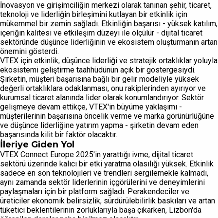
İnovasyon ve girişimciliğin merkezi olarak tanınan şehir, ticaret,
teknoloji ve liderliğin birleşimini kutlayan bir etkinlik için
mükemmel bir zemin sağladı. Etkinliğin başarısı - yüksek katılım,
içeriğin kalitesi ve etkileşim düzeyi ile ölçülür - dijital ticaret
sektöründe düşünce liderliğinin ve ekosistem oluşturmanın artan
önemini gösterdi.
VTEX için etkinlik, düşünce liderliği ve stratejik ortaklıklar yoluyla
ekosistemi geliştirme taahhüdünün açık bir göstergesiydi.
Şirketin, müşteri başarısına bağlı bir gelir modeliyle yüksek
değerli ortaklıklara odaklanması, onu rakiplerinden ayırıyor ve
kurumsal ticaret alanında lider olarak konumlandırıyor. Sektör
gelişmeye devam ettikçe, VTEX'in büyüme yaklaşımı -
müşterilerinin başarısına öncelik verme ve marka görünürlüğüne
ve düşünce liderliğine yatırım yapma - şirketin devam eden
başarısında kilit bir faktör olacaktır.
İleriye Giden Yol
VTEX Connect Europe 2025'in yarattığı ivme, dijital ticaret
sektörü üzerinde kalıcı bir etki yaratma olasılığı yüksek. Etkinlik
sadece en son teknolojileri ve trendleri sergilemekle kalmadı,
aynı zamanda sektör liderlerinin içgörülerini ve deneyimlerini
paylaşmaları için bir platform sağladı. Perakendeciler ve
üreticiler ekonomik belirsizlik, sürdürülebilirlik baskıları ve artan
tüketici beklentilerinin zorluklarıyla başa çıkarken, Lizbon'da