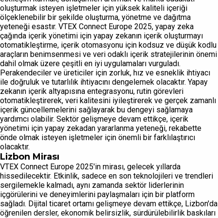
oluşturmak isteyen işletmeler için yüksek kaliteli içeriği
ölçeklenebilir bir şekilde oluşturma, yönetme ve dağıtma
yeteneği esastır. VTEX Connect Europe 2025, yapay zeka
çağında içerik yönetimi için yapay zekanın içerik oluşturmayı
otomatikleştirme, içerik otomasyonu için kodsuz ve düşük kodlu
araçların benimsenmesi ve veri odaklı içerik stratejilerinin önemi
dahil olmak üzere çeşitli en iyi uygulamaları vurguladı.
Perakendeciler ve üreticiler için zorluk, hız ve esneklik ihtiyacı
ile doğruluk ve tutarlılık ihtiyacını dengelemek olacaktır. Yapay
zekanın içerik altyapısına entegrasyonu, rutin görevleri
otomatikleştirerek, veri kalitesini iyileştirerek ve gerçek zamanlı
içerik güncellemelerini sağlayarak bu dengeyi sağlamaya
yardımcı olabilir. Sektör gelişmeye devam ettikçe, içerik
yönetimi için yapay zekadan yararlanma yeteneği, rekabette
önde olmak isteyen işletmeler için önemli bir farklılaştırıcı
olacaktır.
Lizbon Mirası
VTEX Connect Europe 2025'in mirası, gelecek yıllarda
hissedilecektir. Etkinlik, sadece en son teknolojileri ve trendleri
sergilemekle kalmadı, aynı zamanda sektör liderlerinin
içgörülerini ve deneyimlerini paylaşmaları için bir platform
sağladı. Dijital ticaret ortamı gelişmeye devam ettikçe, Lizbon'da
öğrenilen dersler, ekonomik belirsizlik, sürdürülebilirlik baskıları