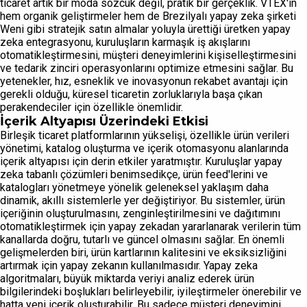
ticaret artık bir moda sözcük değil, pratik bir gerçeklik. VTEX'in
hem organik geliştirmeler hem de Brezilyalı yapay zeka şirketi
Weni gibi stratejik satın almalar yoluyla ürettiği üretken yapay
zeka entegrasyonu, kuruluşların karmaşık iş akışlarını
otomatikleştirmesini, müşteri deneyimlerini kişiselleştirmesini
ve tedarik zinciri operasyonlarını optimize etmesini sağlar. Bu
yetenekler, hız, esneklik ve inovasyonun rekabet avantajı için
gerekli olduğu, küresel ticaretin zorluklarıyla başa çıkan
perakendeciler için özellikle önemlidir.
İçerik Altyapısı Üzerindeki Etkisi
Birleşik ticaret platformlarının yükselişi, özellikle ürün verileri
yönetimi, katalog oluşturma ve içerik otomasyonu alanlarında
içerik altyapısı için derin etkiler yaratmıştır. Kuruluşlar yapay
zeka tabanlı çözümleri benimsedikçe, ürün feed'lerini ve
katalogları yönetmeye yönelik geleneksel yaklaşım daha
dinamik, akıllı sistemlerle yer değiştiriyor. Bu sistemler, ürün
içeriğinin oluşturulmasını, zenginleştirilmesini ve dağıtımını
otomatikleştirmek için yapay zekadan yararlanarak verilerin tüm
kanallarda doğru, tutarlı ve güncel olmasını sağlar. En önemli
gelişmelerden biri, ürün kartlarının kalitesini ve eksiksizliğini
artırmak için yapay zekanın kullanılmasıdır. Yapay zeka
algoritmaları, büyük miktarda veriyi analiz ederek ürün
bilgilerindeki boşlukları belirleyebilir, iyileştirmeler önerebilir ve
hatta yeni içerik oluşturabilir. Bu sadece müşteri deneyimini