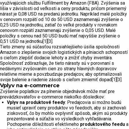
využívajúcich službu Fulfillment by Amazon (FBA). Zvýšenia sa
líšia v závislosti od veľkosti a ceny produktu, pričom priemerný
nárast je 0,08 USD na predanú jednotku. Napríklad malé položky
v cenovom rozpätí od 10 do 50 USD zaznamenajú zvýšenie o
0,25 USD na jednotku, zatiaľ čo veľké produkty v rovnakom
cenovom rozpätí zaznamenajú zvýšenie o 0,05 USD. Malé
položky s cenou nad 50 USD budú mať najvyššie zvýšenie o
0,51 USD na jednotku[1][3].
Tieto zmeny sú súčasťou rozsiahlejšieho úsilia spoločnosti
Amazon o zlepšenie svojich logistických a plniacich schopností
s cieľom zlepšiť dodacie lehoty a znížiť chyby inventára.
Spoločnosť zdôrazňuje, že tieto nárasty sú v porovnaní s
nedávnymi zvyšovaním cien zo strany hlavných dopravcov
relatívne mierne a povzbudzuje predajcov, aby optimalizovali
svoje balenie a riadenie zásob s cieľom zmierniť dopad[1][3].
Vplyv na e-commerce
Zvýšenie poplatkov za plnenie objednávok môže mať pre
prevádzkovateľov e-commerce niekoľko dôsledkov:
Vplyv na produktové feedy
: Predajcovia si možno budú
musieť upraviť ceny produktov vo feedoch, aby si zachovali
ziskovosť, čo by mohlo ovplyvniť spôsob, akým sú produkty
prezentované a súťažia vo výsledkoch vyhľadávania.
Pochopenie dôležitosti efektívneho
produktového feedu
a