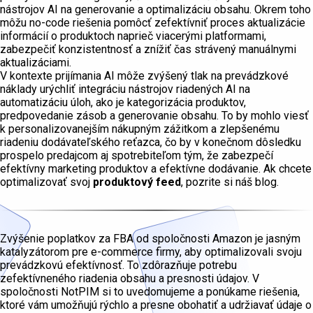
nástrojov AI na generovanie a optimalizáciu obsahu. Okrem toho
môžu no-code riešenia pomôcť zefektívniť proces aktualizácie
informácií o produktoch naprieč viacerými platformami,
zabezpečiť konzistentnosť a znížiť čas strávený manuálnymi
aktualizáciami.
V kontexte prijímania AI môže zvýšený tlak na prevádzkové
náklady urýchliť integráciu nástrojov riadených AI na
automatizáciu úloh, ako je kategorizácia produktov,
predpovedanie zásob a generovanie obsahu. To by mohlo viesť
k personalizovanejším nákupným zážitkom a zlepšenému
riadeniu dodávateľského reťazca, čo by v konečnom dôsledku
prospelo predajcom aj spotrebiteľom tým, že zabezpečí
efektívny marketing produktov a efektívne dodávanie. Ak chcete
optimalizovať svoj
produktový feed
, pozrite si náš blog.
Zvýšenie poplatkov za FBA od spoločnosti Amazon je jasným
katalyzátorom pre e-commerce firmy, aby optimalizovali svoju
prevádzkovú efektívnosť. To zdôrazňuje potrebu
zefektívneného riadenia obsahu a presnosti údajov. V
spoločnosti NotPIM si to uvedomujeme a ponúkame riešenia,
ktoré vám umožňujú rýchlo a presne obohatiť a udržiavať údaje o