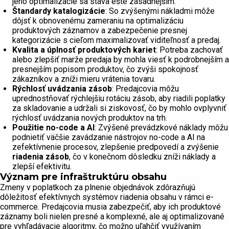
jeho optimalizácie sa stáva ešte zásadnejším.
Štandardy katalogizácie
: So zvýšenými nákladmi môže
dôjsť k obnovenému zameraniu na optimalizáciu
produktových záznamov a zabezpečenie presnej
kategorizácie s cieľom maximalizovať viditeľnosť a predaj.
Kvalita a úplnosť produktových kariet
: Potreba zachovať
alebo zlepšiť marže predaja by mohla viesť k podrobnejším a
presnejším popisom produktov, čo zvýši spokojnosť
zákazníkov a zníži mieru vrátenia tovaru.
Rýchlosť uvádzania zásob
: Predajcovia môžu
uprednostňovať rýchlejšiu rotáciu zásob, aby riadili poplatky
za skladovanie a udržali si ziskovosť, čo by mohlo ovplyvniť
rýchlosť uvádzania nových produktov na trh.
Použitie no-code a AI
: Zvýšené prevádzkové náklady môžu
podnietiť väčšie zavádzanie nástrojov no-code a AI na
zefektívnenie procesov, zlepšenie predpovedí a zvýšenie
riadenia zásob
, čo v konečnom dôsledku zníži náklady a
zlepší efektivitu.
Význam pre infraštruktúru obsahu
Zmeny v poplatkoch za plnenie objednávok zdôrazňujú
dôležitosť efektívnych systémov riadenia obsahu v rámci e-
commerce. Predajcovia musia zabezpečiť, aby ich produktové
záznamy boli nielen presné a komplexné, ale aj optimalizované
pre vyhľadávacie algoritmy, čo možno uľahčiť využívaním